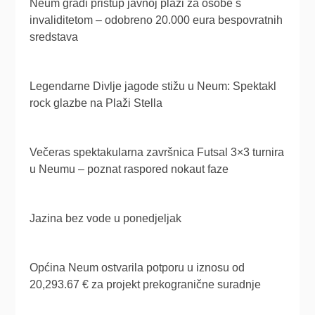
Neum gradi pristup javnoj plaži za osobe s
invaliditetom – odobreno 20.000 eura bespovratnih
sredstava
Legendarne Divlje jagode stižu u Neum: Spektakl
rock glazbe na Plaži Stella
Večeras spektakularna završnica Futsal 3×3 turnira
u Neumu – poznat raspored nokaut faze
Jazina bez vode u ponedjeljak
Općina Neum ostvarila potporu u iznosu od
20,293.67 € za projekt prekogranične suradnje