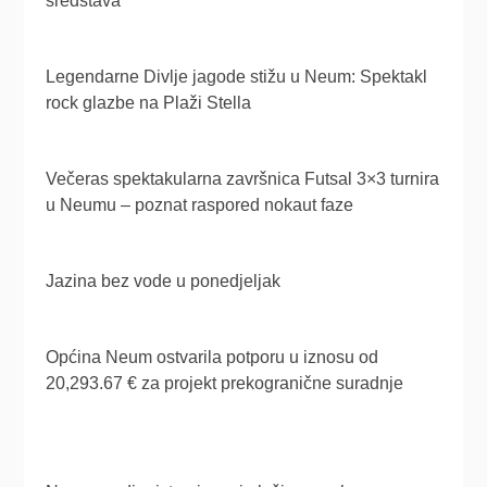
sredstava
Legendarne Divlje jagode stižu u Neum: Spektakl
rock glazbe na Plaži Stella
Večeras spektakularna završnica Futsal 3×3 turnira
u Neumu – poznat raspored nokaut faze
Jazina bez vode u ponedjeljak
Općina Neum ostvarila potporu u iznosu od
20,293.67 € za projekt prekogranične suradnje