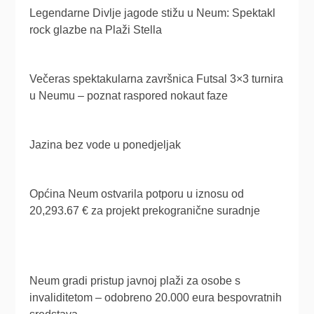
Legendarne Divlje jagode stižu u Neum: Spektakl
rock glazbe na Plaži Stella
Večeras spektakularna završnica Futsal 3×3 turnira
u Neumu – poznat raspored nokaut faze
Jazina bez vode u ponedjeljak
Općina Neum ostvarila potporu u iznosu od
20,293.67 € za projekt prekogranične suradnje
Neum gradi pristup javnoj plaži za osobe s
invaliditetom – odobreno 20.000 eura bespovratnih