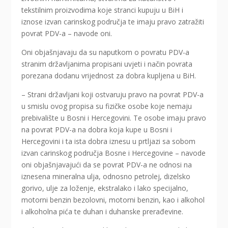
tekstilnim proizvodima koje stranci kupuju u BiH i
iznose izvan carinskog područja te imaju pravo zatražiti
povrat PDV-a – navode oni.
Oni objašnjavaju da su naputkom o povratu PDV-a
stranim državljanima propisani uvjeti i način povrata
porezana dodanu vrijednost za dobra kupljena u BiH.
– Strani državljani koji ostvaruju pravo na povrat PDV-a
u smislu ovog propisa su fizičke osobe koje nemaju
prebivalište u Bosni i Hercegovini. Te osobe imaju pravo
na povrat PDV-a na dobra koja kupe u Bosni i
Hercegovini i ta ista dobra iznesu u prtljazi sa sobom
izvan carinskog područja Bosne i Hercegovine – navode
oni objašnjavajući da se povrat PDV-a ne odnosi na
iznesena mineralna ulja, odnosno petrolej, dizelsko
gorivo, ulje za loženje, ekstralako i lako specijalno,
motorni benzin bezolovni, motorni benzin, kao i alkohol
i alkoholna pića te duhan i duhanske prerađevine.