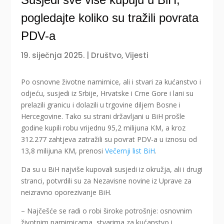
pogledajte koliko su tražili povrata
PDV-a
19. siječnja 2025.
|
Društvo
,
Vijesti
Po osnovne životne namirnice, ali i stvari za kućanstvo i
odjeću, susjedi iz Srbije, Hrvatske i Crne Gore i lani su
prelazili granicu i dolazili u trgovine diljem Bosne i
Hercegovine. Tako su strani državljani u BiH prošle
godine kupili robu vrijednu 95,2 milijuna KM, a kroz
312.277 zahtjeva zatražili su povrat PDV-a u iznosu od
13,8 milijuna KM, prenosi
Večernji list BiH
.
Da su u BiH najviše kupovali susjedi iz okružja, ali i drugi
stranci, potvrdili su za Nezavisne novine iz Uprave za
neizravno oporezivanje BiH.
– Najčešće se radi o robi široke potrošnje: osnovnim
životnim namirnicama, stvarima za kućanstvo i