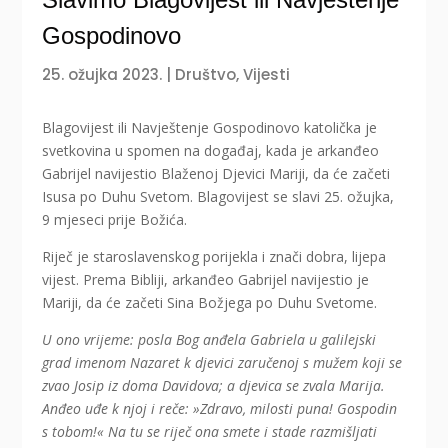
Gospodinovo
25. ožujka 2023.
|
Društvo
,
Vijesti
Blagovijest ili Navještenje Gospodinovo katolička je
svetkovina u spomen na događaj, kada je arkanđeo
Gabrijel navijestio Blaženoj Djevici Mariji, da će začeti
Isusa po Duhu Svetom. Blagovijest se slavi 25. ožujka,
9 mjeseci prije Božića.
Riječ je staroslavenskog porijekla i znači dobra, lijepa
vijest. Prema Bibliji, arkanđeo Gabrijel navijestio je
Mariji, da će začeti Sina Božjega po Duhu Svetome.
U ono vrijeme: posla Bog anđela Gabriela u galilejski
grad imenom Nazaret k djevici zaručenoj s mužem koji se
zvao Josip iz doma Davidova; a djevica se zvala Marija.
Anđeo uđe k njoj i reče: »Zdravo, milosti puna! Gospodin
s tobom!« Na tu se riječ ona smete i stade razmišljati