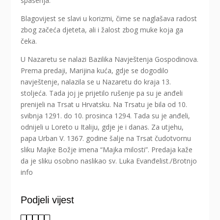
spasenja.
Blagovijest se slavi u korizmi, čime se naglašava radost
zbog začeća djeteta, ali i žalost zbog muke koja ga
čeka.
U Nazaretu se nalazi Bazilika Navještenja Gospodinova.
Prema predaji, Marijina kuća, gdje se dogodilo
navještenje, nalazila se u Nazaretu do kraja 13.
stoljeća. Tada joj je prijetilo rušenje pa su je anđeli
prenijeli na Trsat u Hrvatsku. Na Trsatu je bila od 10.
svibnja 1291. do 10. prosinca 1294. Tada su je anđeli,
odnijeli u Loreto u Italiju, gdje je i danas. Za utjehu,
papa Urban V. 1367. godine šalje na Trsat čudotvornu
sliku Majke Božje imena “Majka milosti”. Predaja kaže
da je sliku osobno naslikao sv. Luka Evanđelist./Brotnjo
info
Podjeli vijest