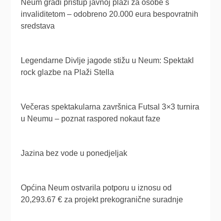
Neum gradi pristup javnoj plaži za osobe s
invaliditetom – odobreno 20.000 eura bespovratnih
sredstava
Legendarne Divlje jagode stižu u Neum: Spektakl
rock glazbe na Plaži Stella
Večeras spektakularna završnica Futsal 3×3 turnira
u Neumu – poznat raspored nokaut faze
Jazina bez vode u ponedjeljak
Općina Neum ostvarila potporu u iznosu od
20,293.67 € za projekt prekogranične suradnje