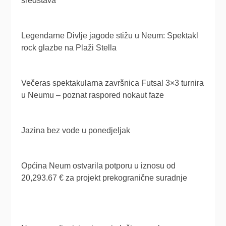
sredstava
Legendarne Divlje jagode stižu u Neum: Spektakl
rock glazbe na Plaži Stella
Večeras spektakularna završnica Futsal 3×3 turnira
u Neumu – poznat raspored nokaut faze
Jazina bez vode u ponedjeljak
Općina Neum ostvarila potporu u iznosu od
20,293.67 € za projekt prekogranične suradnje