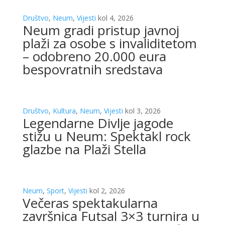
Društvo
,
Neum
,
Vijesti
kol 4, 2026
Neum gradi pristup javnoj
plaži za osobe s invaliditetom
– odobreno 20.000 eura
bespovratnih sredstava
Društvo
,
Kultura
,
Neum
,
Vijesti
kol 3, 2026
Legendarne Divlje jagode
stižu u Neum: Spektakl rock
glazbe na Plaži Stella
Neum
,
Sport
,
Vijesti
kol 2, 2026
Večeras spektakularna
završnica Futsal 3×3 turnira u