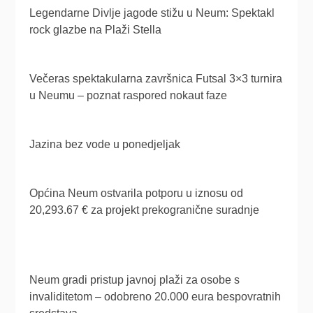
Legendarne Divlje jagode stižu u Neum: Spektakl
rock glazbe na Plaži Stella
Večeras spektakularna završnica Futsal 3×3 turnira
u Neumu – poznat raspored nokaut faze
Jazina bez vode u ponedjeljak
Općina Neum ostvarila potporu u iznosu od
20,293.67 € za projekt prekogranične suradnje
Neum gradi pristup javnoj plaži za osobe s
invaliditetom – odobreno 20.000 eura bespovratnih