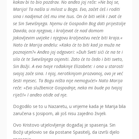
kakav bi to bio pozdrav. No anđeo joj reče: »Ne boj se,
Marijo! Ta našla si milost u Boga. Evo, začet ćeš i roditi
sina i nadjenut ćeš mu ime Isus. On će biti velik i zvat će
se Sin Svevišnjega. Njemu će Gospodin Bog dati prijestolje
Davida, oca njegova, i kraljevat će nad domom
Jakovljevim uvijeke i njegovu kraljevstvu neće biti kraja.«
Nato će Marija anđelu: »Kako će to biti kad ja muža ne
poznajem?« Anđeo joj odgovori: »Duh Sveti sići će na te i
sila će te Svevišnjega osjeniti. Zato će to čedo i biti sveto,
Sin Božji. A evo tvoje rođakinje Elizabete: i ona u starosti
svojoj zače sina. I njoj, nerotkinjom prozvanoj, ovo je već
šesti mjesec. Ta Bogu ništa nije nemoguće!« Nato Marija
reče: »Evo službenice Gospodnje, neka mi bude po tvojoj
riječi!« I anđeo otiđe od nje.
Dogodilo se to u Nazaretu, u vrijeme kada je Marija bila
zaručena s Josipom, ali još nisu zajedno živjeli.
Ovo Kristovo utjelovljenje događaj je spasenja. Sin
Božji utjelovio se da postane Spasitelj, da izvrši djelo