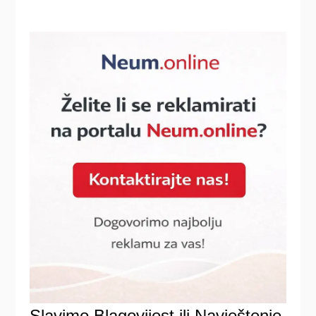
Slavimo Blagovijest ili Navještenje