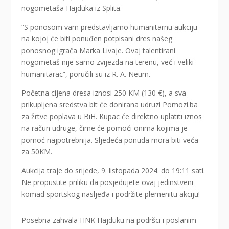
nogometaša Hajduka iz Splita.
“S ponosom vam predstavljamo humanitarnu aukciju
na kojoj će biti ponuđen potpisani dres našeg
ponosnog igrača Marka Livaje. Ovaj talentirani
nogometaš nije samo zvijezda na terenu, već i veliki
humanitarac”, poručili su iz R. A. Neum.
Početna cijena dresa iznosi 250 KM (130 €), a sva
prikupljena sredstva bit će donirana udruzi Pomozi.ba
za žrtve poplava u BiH. Kupac će direktno uplatiti iznos
na račun udruge, čime će pomoći onima kojima je
pomoć najpotrebnija. Sljedeća ponuda mora biti veća
za 50KM.
Aukcija traje do srijede, 9. listopada 2024. do 19:11 sati.
Ne propustite priliku da posjedujete ovaj jedinstveni
komad sportskog nasljeđa i podržite plemenitu akciju!
Posebna zahvala HNK Hajduku na podršci i poslanim