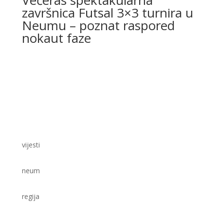
završnica Futsal 3×3 turnira u
Neumu – poznat raspored
nokaut faze
vijesti
neum
regija