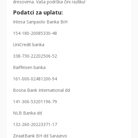
dresovima. Vaša podrška čini razliku!
Podatci za uplatu:
Intesa Sanpaolo Banka BiH
154-180-20085330-48
UniCredit banka
338-730-22202506-52
Raiffeisen banka
161-000-02481200-94
Bosna Bank International dd
141-306-53201196-79
NLB Banka dd
132-260-20223371-17
ZiraatBank BH dd Sarajevo