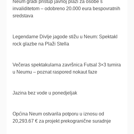
Neum gradi pristup javnoj plaži za osobe s
invaliditetom – odobreno 20.000 eura bespovratnih
sredstava
Legendarne Divlje jagode stižu u Neum: Spektakl
rock glazbe na Plaži Stella
Večeras spektakularna završnica Futsal 3×3 turnira
u Neumu – poznat raspored nokaut faze
Jazina bez vode u ponedjeljak
Općina Neum ostvarila potporu u iznosu od
20,293.67 € za projekt prekogranične suradnje