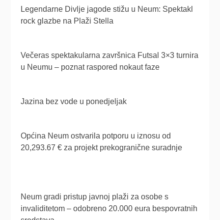
Legendarne Divlje jagode stižu u Neum: Spektakl
rock glazbe na Plaži Stella
Večeras spektakularna završnica Futsal 3×3 turnira
u Neumu – poznat raspored nokaut faze
Jazina bez vode u ponedjeljak
Općina Neum ostvarila potporu u iznosu od
20,293.67 € za projekt prekogranične suradnje
Neum gradi pristup javnoj plaži za osobe s
invaliditetom – odobreno 20.000 eura bespovratnih