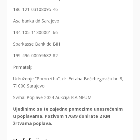
186-121-03108095-46
Asa banka dd Sarajevo
134-105-11300001-66
Sparkasse Bank dd BiH
199-496-00059682-82
Primatelj:
Udruženje “Pomozi.ba”, dr. Fetaha Bećirbegovića br. 8,
71000 Sarajevo
Svrha: Poplave 2024 Aukcija R.A.NEUM
Ujedinimo se te zajedno pomozimo unesrećenim
u poplavama. Pozivom 17039 donirate 2 KM
žrtvama poplava.