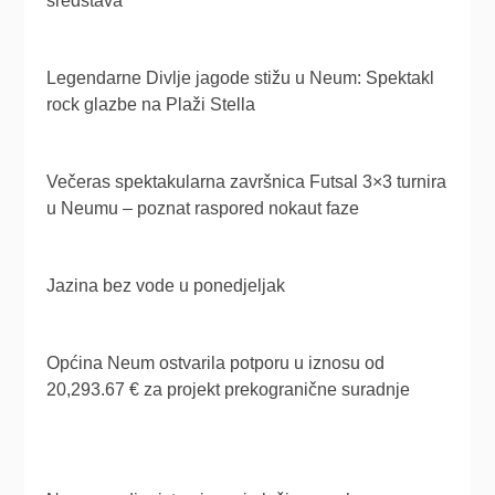
sredstava
Legendarne Divlje jagode stižu u Neum: Spektakl
rock glazbe na Plaži Stella
Večeras spektakularna završnica Futsal 3×3 turnira
u Neumu – poznat raspored nokaut faze
Jazina bez vode u ponedjeljak
Općina Neum ostvarila potporu u iznosu od
20,293.67 € za projekt prekogranične suradnje