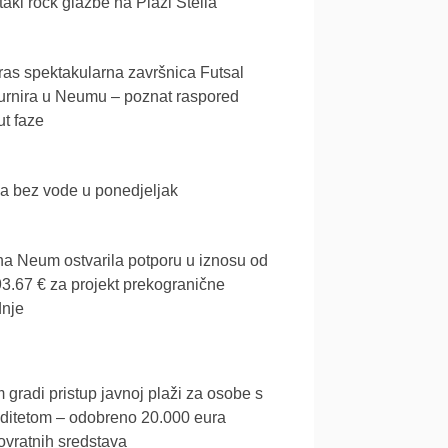
akl rock glazbe na Plaži Stella
as spektakularna završnica Futsal
urnira u Neumu – poznat raspored
t faze
a bez vode u ponedjeljak
a Neum ostvarila potporu u iznosu od
3.67 € za projekt prekogranične
dnje
gradi pristup javnoj plaži za osobe s
iditetom – odobreno 20.000 eura
vratnih sredstava