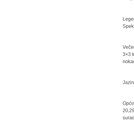
Legen
Spekt
Večer
3×3 t
nokau
Jazin
Općin
20,29
sura