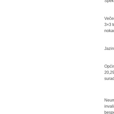
Spekt
Večer
3×3 t
nokau
Jazin
Općin
20,29
sura
Neum 
inval
bespo