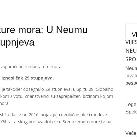
ture mora: U Neumu
Vi
tupnjeva
VIJE
NE
SPO
 nezapamćene temperature mora.
Neum 
inval
znosi čak 29 stupnjeva.
bespo
je također dosegnulo 29 stupnjeva, u Splitu 28. Globalno
orskom životu. Znanstvenici su zaprepašteni brzinom kojom
mora.
Legen
Spekt
stiču da se od 2016. pojavljuju neobične ribe i meduze
 i Gibraltarskog prolaza dolaze u Sredozemno more te na
Večer