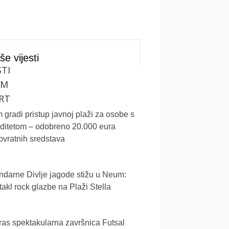
še vijesti
STI
UM
RT
gradi pristup javnoj plaži za osobe s
iditetom – odobreno 20.000 eura
vratnih sredstava
darne Divlje jagode stižu u Neum:
akl rock glazbe na Plaži Stella
as spektakularna završnica Futsal