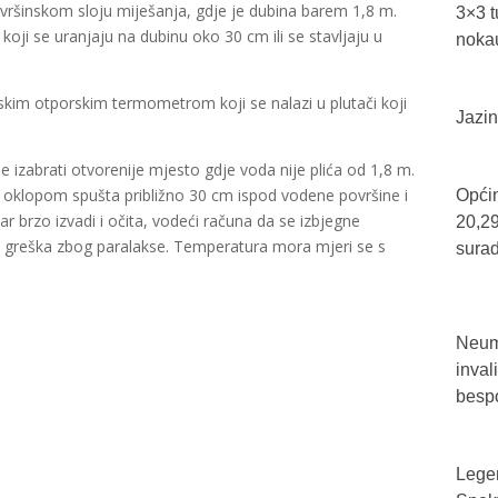
ršinskom sloju miješanja, gdje je dubina barem 1,8 m.
3×3 t
koji se uranjaju na dubinu oko 30 cm ili se stavljaju u
nokau
inskim otporskim termometrom koji se nalazi u plutači koji
Jazin
izabrati otvorenije mjesto gdje voda nije plića od 1,8 m.
klopom spušta približno 30 cm ispod vodene površine i
Općin
r brzo izvadi i očita, vodeći računa da se izbjegne
20,29
vi greška zbog paralakse. Temperatura mora mjeri se s
sura
Neum 
inval
bespo
Legen