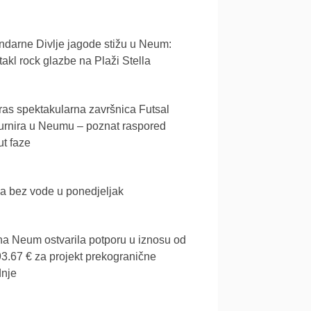
darne Divlje jagode stižu u Neum:
akl rock glazbe na Plaži Stella
as spektakularna završnica Futsal
urnira u Neumu – poznat raspored
t faze
a bez vode u ponedjeljak
a Neum ostvarila potporu u iznosu od
3.67 € za projekt prekogranične
dnje