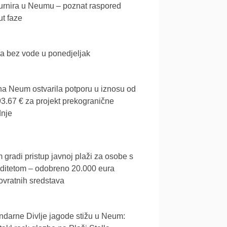
urnira u Neumu – poznat raspored
t faze
a bez vode u ponedjeljak
a Neum ostvarila potporu u iznosu od
3.67 € za projekt prekogranične
dnje
gradi pristup javnoj plaži za osobe s
iditetom – odobreno 20.000 eura
vratnih sredstava
darne Divlje jagode stižu u Neum: