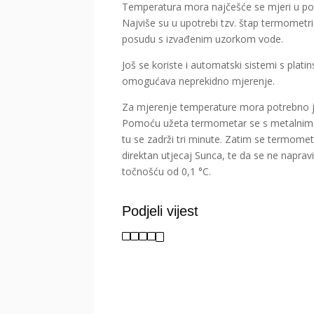
Temperatura mora najčešće se mjeri u pov
Najviše su u upotrebi tzv. štap termometri 
posudu s izvađenim uzorkom vode.
Još se koriste i automatski sistemi s plat
omogućava neprekidno mjerenje.
Za mjerenje temperature mora potrebno je 
Pomoću užeta termometar se s metalnim o
tu se zadrži tri minute. Zatim se termometa
direktan utjecaj Sunca, te da se ne napra
točnošću od 0,1 °C.
Podjeli vijest