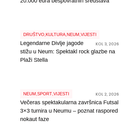
20.000 eura bespovratnih sredstava
DRUŠTVO
,
KULTURA
,
NEUM
,
VIJESTI
Legendarne Divlje jagode
KOL 3, 2026
stižu u Neum: Spektakl rock glazbe na
Plaži Stella
NEUM
,
SPORT
,
VIJESTI
KOL 2, 2026
Večeras spektakularna završnica Futsal
3×3 turnira u Neumu – poznat raspored
nokaut faze