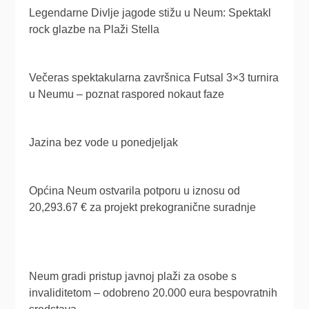
Legendarne Divlje jagode stižu u Neum: Spektakl
rock glazbe na Plaži Stella
Večeras spektakularna završnica Futsal 3×3 turnira
u Neumu – poznat raspored nokaut faze
Jazina bez vode u ponedjeljak
Općina Neum ostvarila potporu u iznosu od
20,293.67 € za projekt prekogranične suradnje
Neum gradi pristup javnoj plaži za osobe s
invaliditetom – odobreno 20.000 eura bespovratnih