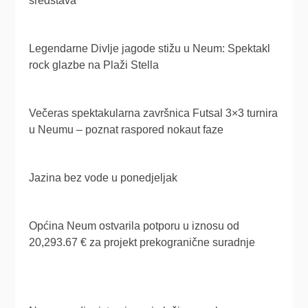
sredstava
Legendarne Divlje jagode stižu u Neum: Spektakl
rock glazbe na Plaži Stella
Večeras spektakularna završnica Futsal 3×3 turnira
u Neumu – poznat raspored nokaut faze
Jazina bez vode u ponedjeljak
Općina Neum ostvarila potporu u iznosu od
20,293.67 € za projekt prekogranične suradnje