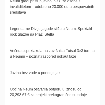
Neum gradi pristup javnoj plaži za osobe s
invaliditetom – odobreno 20.000 eura bespovratnih
sredstava
Legendarne Divlje jagode stižu u Neum: Spektakl
rock glazbe na Plaži Stella
Večeras spektakularna završnica Futsal 3×3 turnira
u Neumu – poznat raspored nokaut faze
Jazina bez vode u ponedjeljak
Općina Neum ostvarila potporu u iznosu od
20,293.67 € za projekt prekogranične suradnje