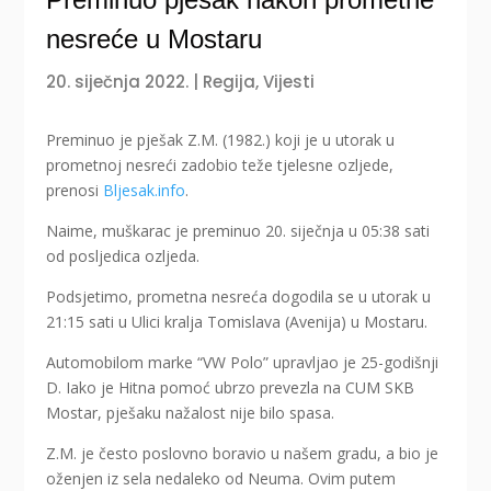
nesreće u Mostaru
20. siječnja 2022.
|
Regija
,
Vijesti
Preminuo je pješak Z.M. (1982.) koji je u utorak u
prometnoj nesreći zadobio teže tjelesne ozljede,
prenosi
Bljesak.info
.
Naime, muškarac je preminuo 20. siječnja u 05:38 sati
od posljedica ozljeda.
Podsjetimo, prometna nesreća dogodila se u utorak u
21:15 sati u Ulici kralja Tomislava (Avenija) u Mostaru.
Automobilom marke “VW Polo” upravljao je 25-godišnji
D. Iako je Hitna pomoć ubrzo prevezla na CUM SKB
Mostar, pješaku nažalost nije bilo spasa.
Z.M. je često poslovno boravio u našem gradu, a bio je
oženjen iz sela nedaleko od Neuma. Ovim putem