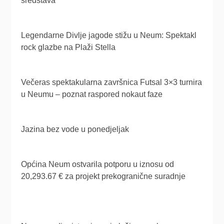
sredstava
Legendarne Divlje jagode stižu u Neum: Spektakl
rock glazbe na Plaži Stella
Večeras spektakularna završnica Futsal 3×3 turnira
u Neumu – poznat raspored nokaut faze
Jazina bez vode u ponedjeljak
Općina Neum ostvarila potporu u iznosu od
20,293.67 € za projekt prekogranične suradnje