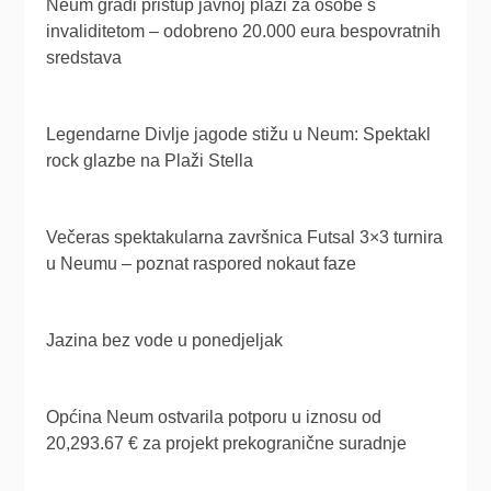
Neum gradi pristup javnoj plaži za osobe s
invaliditetom – odobreno 20.000 eura bespovratnih
sredstava
Legendarne Divlje jagode stižu u Neum: Spektakl
rock glazbe na Plaži Stella
Večeras spektakularna završnica Futsal 3×3 turnira
u Neumu – poznat raspored nokaut faze
Jazina bez vode u ponedjeljak
Općina Neum ostvarila potporu u iznosu od
20,293.67 € za projekt prekogranične suradnje