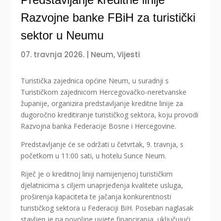
Razvojne banke FBiH za turistički
sektor u Neumu
07. travnja 2026.
|
Neum
,
Vijesti
Turistička zajednica općine Neum, u suradnji s
Turističkom zajednicom Hercegovačko-neretvanske
županije, organizira predstavljanje kreditne linije za
dugoročno kreditiranje turističkog sektora, koju provodi
Razvojna banka Federacije Bosne i Hercegovine.
Predstavljanje će se održati u četvrtak, 9. travnja, s
početkom u 11:00 sati, u hotelu Sunce Neum.
Riječ je o kreditnoj liniji namijenjenoj turističkim
djelatnicima s ciljem unaprjeđenja kvalitete usluga,
proširenja kapaciteta te jačanja konkurentnosti
turističkog sektora u Federaciji BiH. Poseban naglasak
stavljen je na povoljne uvjete financiranja, uključujući