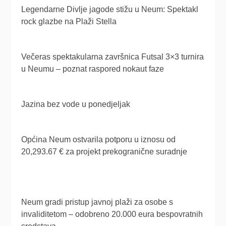
Legendarne Divlje jagode stižu u Neum: Spektakl
rock glazbe na Plaži Stella
Večeras spektakularna završnica Futsal 3×3 turnira
u Neumu – poznat raspored nokaut faze
Jazina bez vode u ponedjeljak
Općina Neum ostvarila potporu u iznosu od
20,293.67 € za projekt prekogranične suradnje
Neum gradi pristup javnoj plaži za osobe s
invaliditetom – odobreno 20.000 eura bespovratnih