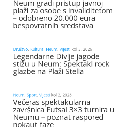
Neum gradi pristup javnoj
plaži za osobe s invaliditetom
– odobreno 20.000 eura
bespovratnih sredstava
Društvo
,
Kultura
,
Neum
,
Vijesti
kol 3, 2026
Legendarne Divlje jagode
stižu u Neum: Spektakl rock
glazbe na Plaži Stella
Neum
,
Sport
,
Vijesti
kol 2, 2026
Večeras spektakularna
završnica Futsal 3×3 turnira u
Neumu – poznat raspored
nokaut faze