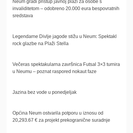
Neum gradi pristup javnoj plaži za osobe s
invaliditetom – odobreno 20.000 eura bespovratnih
sredstava
Legendarne Divlje jagode stižu u Neum: Spektakl
rock glazbe na Plaži Stella
Večeras spektakularna završnica Futsal 3×3 turnira
u Neumu – poznat raspored nokaut faze
Jazina bez vode u ponedjeljak
Općina Neum ostvarila potporu u iznosu od
20,293.67 € za projekt prekogranične suradnje