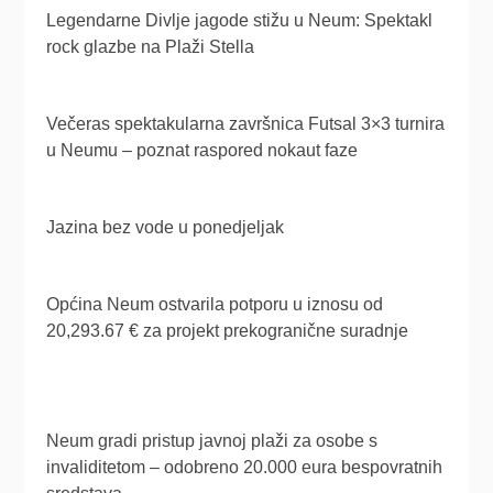
Legendarne Divlje jagode stižu u Neum: Spektakl
rock glazbe na Plaži Stella
Večeras spektakularna završnica Futsal 3×3 turnira
u Neumu – poznat raspored nokaut faze
Jazina bez vode u ponedjeljak
Općina Neum ostvarila potporu u iznosu od
20,293.67 € za projekt prekogranične suradnje
Neum gradi pristup javnoj plaži za osobe s
invaliditetom – odobreno 20.000 eura bespovratnih