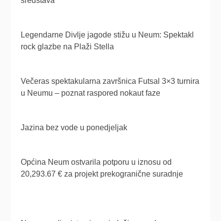
sredstava
Legendarne Divlje jagode stižu u Neum: Spektakl
rock glazbe na Plaži Stella
Večeras spektakularna završnica Futsal 3×3 turnira
u Neumu – poznat raspored nokaut faze
Jazina bez vode u ponedjeljak
Općina Neum ostvarila potporu u iznosu od
20,293.67 € za projekt prekogranične suradnje