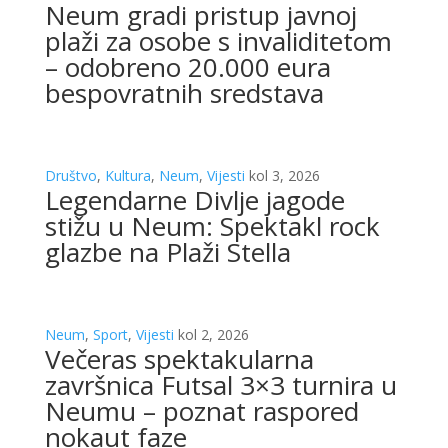
Neum gradi pristup javnoj
plaži za osobe s invaliditetom
– odobreno 20.000 eura
bespovratnih sredstava
Društvo
,
Kultura
,
Neum
,
Vijesti
kol 3, 2026
Legendarne Divlje jagode
stižu u Neum: Spektakl rock
glazbe na Plaži Stella
Neum
,
Sport
,
Vijesti
kol 2, 2026
Večeras spektakularna
završnica Futsal 3×3 turnira u
Neumu – poznat raspored
nokaut faze