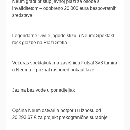
Neum gradi pristup javnoj plaži za osobe s
invaliditetom – odobreno 20.000 eura bespovratnih
sredstava
Legendarne Divlje jagode stižu u Neum: Spektakl
rock glazbe na Plaži Stella
Večeras spektakularna završnica Futsal 3×3 turnira
u Neumu – poznat raspored nokaut faze
Jazina bez vode u ponedjeljak
Općina Neum ostvarila potporu u iznosu od
20,293.67 € za projekt prekogranične suradnje