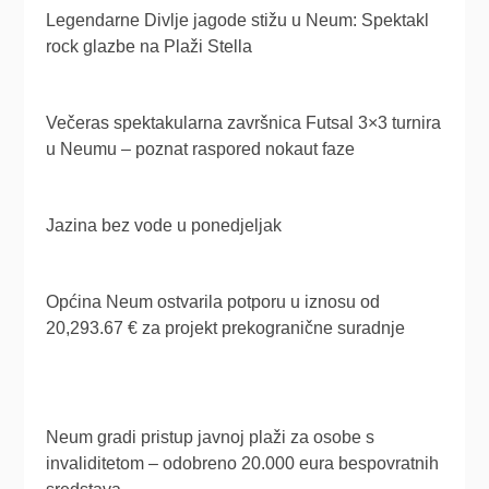
Legendarne Divlje jagode stižu u Neum: Spektakl
rock glazbe na Plaži Stella
Večeras spektakularna završnica Futsal 3×3 turnira
u Neumu – poznat raspored nokaut faze
Jazina bez vode u ponedjeljak
Općina Neum ostvarila potporu u iznosu od
20,293.67 € za projekt prekogranične suradnje
Neum gradi pristup javnoj plaži za osobe s
invaliditetom – odobreno 20.000 eura bespovratnih