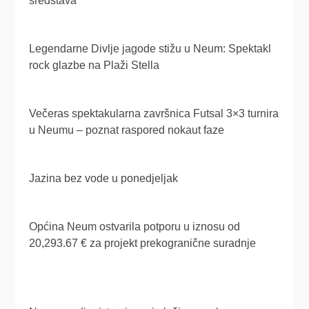
sredstava
Legendarne Divlje jagode stižu u Neum: Spektakl
rock glazbe na Plaži Stella
Večeras spektakularna završnica Futsal 3×3 turnira
u Neumu – poznat raspored nokaut faze
Jazina bez vode u ponedjeljak
Općina Neum ostvarila potporu u iznosu od
20,293.67 € za projekt prekogranične suradnje