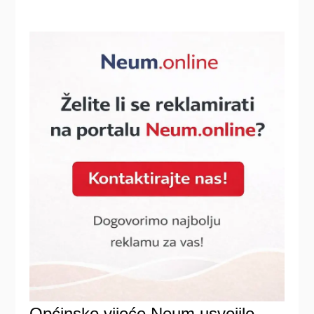
Općinsko vijeće Neum usvojilo