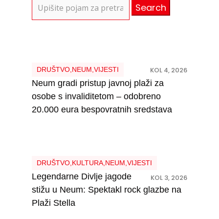
Search
for:
DRUŠTVO
,
NEUM
,
VIJESTI
KOL 4, 2026
Neum gradi pristup javnoj plaži za
osobe s invaliditetom – odobreno
20.000 eura bespovratnih sredstava
DRUŠTVO
,
KULTURA
,
NEUM
,
VIJESTI
Legendarne Divlje jagode
KOL 3, 2026
stižu u Neum: Spektakl rock glazbe na
Plaži Stella