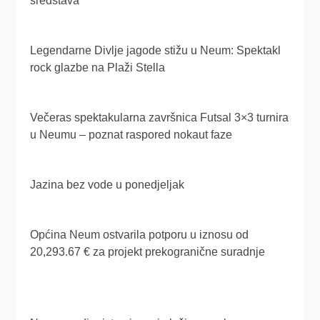
sredstava
Legendarne Divlje jagode stižu u Neum: Spektakl
rock glazbe na Plaži Stella
Večeras spektakularna završnica Futsal 3×3 turnira
u Neumu – poznat raspored nokaut faze
Jazina bez vode u ponedjeljak
Općina Neum ostvarila potporu u iznosu od
20,293.67 € za projekt prekogranične suradnje