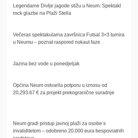
Legendarne Divlje jagode stižu u Neum: Spektakl
rock glazbe na Plaži Stella
Večeras spektakularna završnica Futsal 3×3 turnira
u Neumu – poznat raspored nokaut faze
Jazina bez vode u ponedjeljak
Općina Neum ostvarila potporu u iznosu od
20,293.67 € za projekt prekogranične suradnje
Neum gradi pristup javnoj plaži za osobe s
invaliditetom – odobreno 20.000 eura bespovratnih