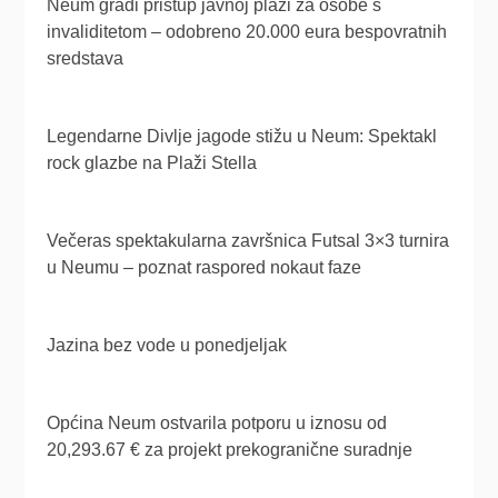
Neum gradi pristup javnoj plaži za osobe s
invaliditetom – odobreno 20.000 eura bespovratnih
sredstava
Legendarne Divlje jagode stižu u Neum: Spektakl
rock glazbe na Plaži Stella
Večeras spektakularna završnica Futsal 3×3 turnira
u Neumu – poznat raspored nokaut faze
Jazina bez vode u ponedjeljak
Općina Neum ostvarila potporu u iznosu od
20,293.67 € za projekt prekogranične suradnje