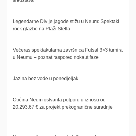
sredstava
Legendarne Divlje jagode stižu u Neum: Spektakl
rock glazbe na Plaži Stella
Večeras spektakularna završnica Futsal 3×3 turnira
u Neumu – poznat raspored nokaut faze
Jazina bez vode u ponedjeljak
Općina Neum ostvarila potporu u iznosu od
20,293.67 € za projekt prekogranične suradnje