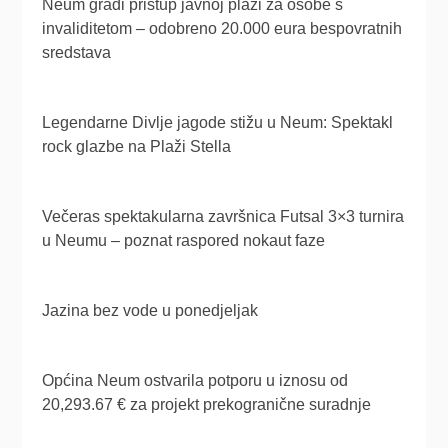
Neum gradi pristup javnoj plaži za osobe s
invaliditetom – odobreno 20.000 eura bespovratnih
sredstava
Legendarne Divlje jagode stižu u Neum: Spektakl
rock glazbe na Plaži Stella
Večeras spektakularna završnica Futsal 3×3 turnira
u Neumu – poznat raspored nokaut faze
Jazina bez vode u ponedjeljak
Općina Neum ostvarila potporu u iznosu od
20,293.67 € za projekt prekogranične suradnje