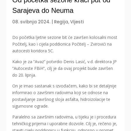
Sarajeva do Neuma
08. svibnja 2024.
|
Regija
,
Vijesti
Do početka ljetne sezone bit će završen kolosalni most
Počitelj, kao i cijela poddionica Počitelj – Zvirovići na
autocesti koridora 5C.
Kako je za “Avaz” potvrdio Denis Lasić, v.d. direktora JP
“Autoceste FBiH“, cilj je da ovaj projekt bude završen
do 20. lipnja.
On je imao sastanak s izvođačem, kako bi se detaljnije
informirao o završnim radovima koji se odnose na
postavljanje završnog sloja asfalta, hidroizolacije te
sigurnosne ograde.
Paralelno sa završnim radovima, u tijeku je i procedura
tehničkog prijema i uporabne dozvole. Cilj je, rečeno je,
staviti cijelu poddionicu u funkciju, odnosno u promet