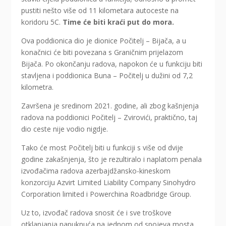
pustiti nešto više od 11 kilometara autoceste na
koridoru 5C.
Time će biti kraći put do mora.
Ova poddionica dio je dionice Počitelj – Bijača, a u
konačnici će biti povezana s Graničnim prijelazom
Bijača. Po okončanju radova, napokon će u funkciju biti
stavljena i poddionica Buna – Počitelj u dužini od 7,2
kilometra.
Završena je sredinom 2021. godine, ali zbog kašnjenja
radova na poddionici Počitelj – Zvirovići, praktično, taj
dio ceste nije vodio nigdje.
Tako će most Počitelj biti u funkciji s više od dvije
godine zakašnjenja, što je rezultiralo i naplatom penala
izvođačima radova azerbajdžansko-kineskom
konzorciju Azvirt Limited Liability Company Sinohydro
Corporation limited i Powerchina Roadbridge Group.
Uz to, izvođač radova snosit će i sve troškove
otklanjanja napuknuća na jednom od spojeva mosta,