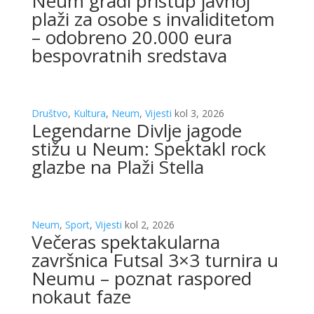
Neum gradi pristup javnoj
plaži za osobe s invaliditetom
– odobreno 20.000 eura
bespovratnih sredstava
Društvo
,
Kultura
,
Neum
,
Vijesti
kol 3, 2026
Legendarne Divlje jagode
stižu u Neum: Spektakl rock
glazbe na Plaži Stella
Neum
,
Sport
,
Vijesti
kol 2, 2026
Večeras spektakularna
završnica Futsal 3×3 turnira u
Neumu – poznat raspored
nokaut faze