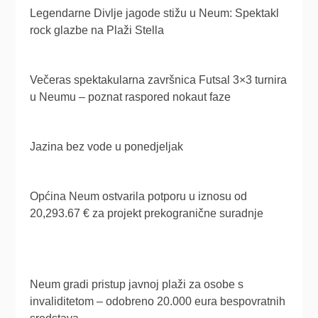
Legendarne Divlje jagode stižu u Neum: Spektakl
rock glazbe na Plaži Stella
Večeras spektakularna završnica Futsal 3×3 turnira
u Neumu – poznat raspored nokaut faze
Jazina bez vode u ponedjeljak
Općina Neum ostvarila potporu u iznosu od
20,293.67 € za projekt prekogranične suradnje
Neum gradi pristup javnoj plaži za osobe s
invaliditetom – odobreno 20.000 eura bespovratnih