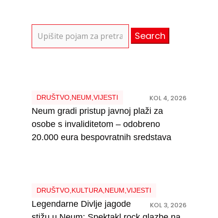
Search
for:
DRUŠTVO
,
NEUM
,
VIJESTI
KOL 4, 2026
Neum gradi pristup javnoj plaži za
osobe s invaliditetom – odobreno
20.000 eura bespovratnih sredstava
DRUŠTVO
,
KULTURA
,
NEUM
,
VIJESTI
Legendarne Divlje jagode
KOL 3, 2026
stižu u Neum: Spektakl rock glazbe na