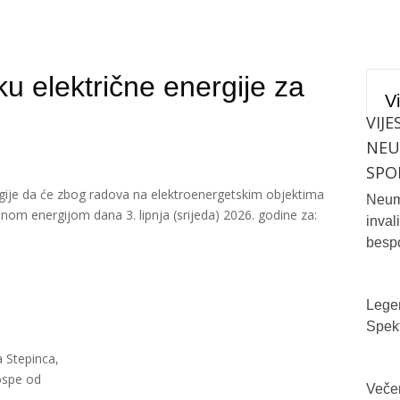
u električne energije za
Vi
VIJE
NE
SPO
gije da će zbog radova na elektroenergetskim objektima
Neum 
nom energijom dana 3. lipnja (srijeda) 2026. godine za:
inval
bespo
Legen
Spekt
a Stepinca,
Gospe od
Večer