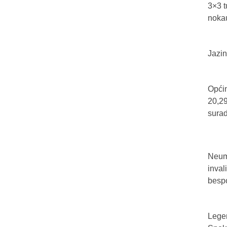
3×3 t
nokau
Jazin
Općin
20,29
sura
Neum 
inval
bespo
Legen