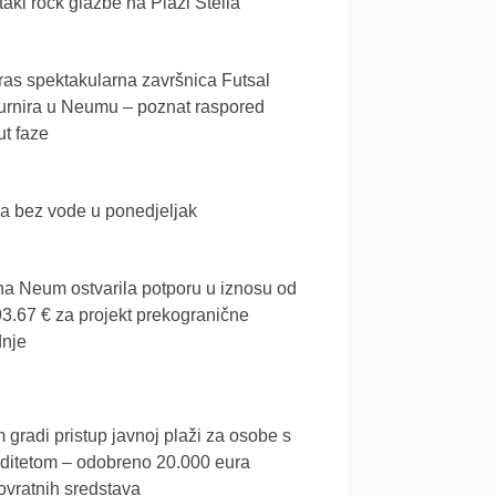
akl rock glazbe na Plaži Stella
as spektakularna završnica Futsal
urnira u Neumu – poznat raspored
t faze
a bez vode u ponedjeljak
a Neum ostvarila potporu u iznosu od
3.67 € za projekt prekogranične
dnje
gradi pristup javnoj plaži za osobe s
iditetom – odobreno 20.000 eura
vratnih sredstava