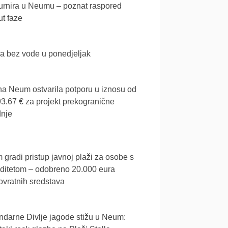
urnira u Neumu – poznat raspored
t faze
a bez vode u ponedjeljak
a Neum ostvarila potporu u iznosu od
3.67 € za projekt prekogranične
dnje
gradi pristup javnoj plaži za osobe s
iditetom – odobreno 20.000 eura
vratnih sredstava
darne Divlje jagode stižu u Neum: