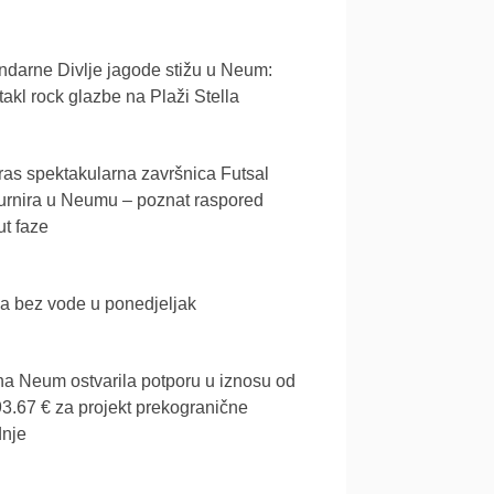
darne Divlje jagode stižu u Neum:
akl rock glazbe na Plaži Stella
as spektakularna završnica Futsal
urnira u Neumu – poznat raspored
t faze
a bez vode u ponedjeljak
a Neum ostvarila potporu u iznosu od
3.67 € za projekt prekogranične
dnje