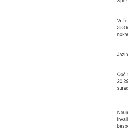
Spekt
Večer
3×3 t
nokau
Jazin
Općin
20,29
sura
Neum 
inval
bespo