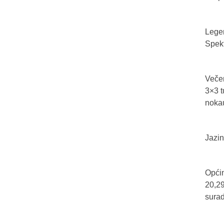
Legen
Spekt
Večer
3×3 t
nokau
Jazin
Općin
20,29
sura