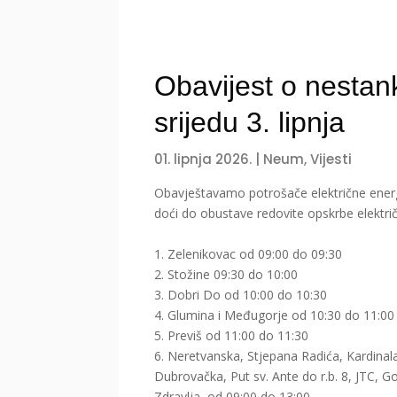
Obavijest o nestank
srijedu 3. lipnja
01. lipnja 2026.
|
Neum
,
Vijesti
Obavještavamo potrošače električne ener
doći do obustave redovite opskrbe električ
1. Zelenikovac od 09:00 do 09:30
2. Stožine 09:30 do 10:00
3. Dobri Do od 10:00 do 10:30
4. Glumina i Međugorje od 10:30 do 11:00
5. Previš od 11:00 do 11:30
6. Neretvanska, Stjepana Radića, Kardinal
Dubrovačka, Put sv. Ante do r.b. 8, JTC, 
Zdravlja od 09:00 do 13:00