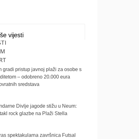
še vijesti
STI
UM
RT
gradi pristup javnoj plaži za osobe s
iditetom – odobreno 20.000 eura
vratnih sredstava
darne Divlje jagode stižu u Neum:
akl rock glazbe na Plaži Stella
as spektakularna završnica Futsal