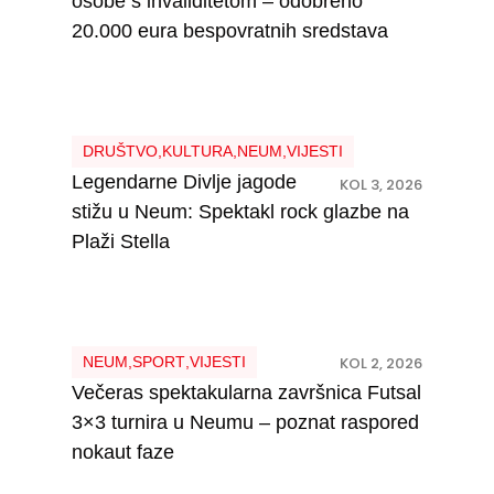
osobe s invaliditetom – odobreno
20.000 eura bespovratnih sredstava
DRUŠTVO
,
KULTURA
,
NEUM
,
VIJESTI
Legendarne Divlje jagode
KOL 3, 2026
stižu u Neum: Spektakl rock glazbe na
Plaži Stella
NEUM
,
SPORT
,
VIJESTI
KOL 2, 2026
Večeras spektakularna završnica Futsal
3×3 turnira u Neumu – poznat raspored
nokaut faze