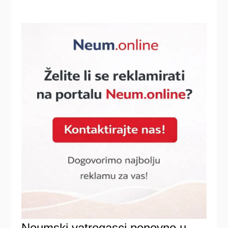
Neumski vatrogasci ponovno u