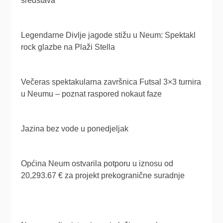
sredstava
Legendarne Divlje jagode stižu u Neum: Spektakl
rock glazbe na Plaži Stella
Večeras spektakularna završnica Futsal 3×3 turnira
u Neumu – poznat raspored nokaut faze
Jazina bez vode u ponedjeljak
Općina Neum ostvarila potporu u iznosu od
20,293.67 € za projekt prekogranične suradnje