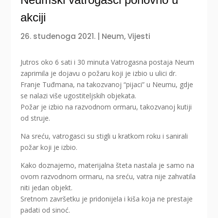
akciji
26. studenoga 2021.
|
Neum
,
Vijesti
Jutros oko 6 sati i 30 minuta Vatrogasna postaja Neum
zaprimila je dojavu o požaru koji je izbio u ulici dr.
Franje Tuđmana, na takozvanoj “pijaci” u Neumu, gdje
se nalazi više ugostiteljskih objekata.
Požar je izbio na razvodnom ormaru, takozvanoj kutiji
od struje.
Na sreću, vatrogasci su stigli u kratkom roku i sanirali
požar koji je izbio.
Kako doznajemo, materijalna šteta nastala je samo na
ovom razvodnom ormaru, na sreću, vatra nije zahvatila
niti jedan objekt.
Sretnom završetku je pridonijela i kiša koja ne prestaje
padati od sinoć.