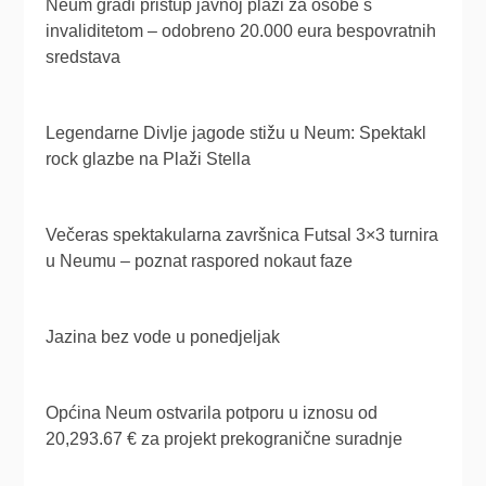
Neum gradi pristup javnoj plaži za osobe s
invaliditetom – odobreno 20.000 eura bespovratnih
sredstava
Legendarne Divlje jagode stižu u Neum: Spektakl
rock glazbe na Plaži Stella
Večeras spektakularna završnica Futsal 3×3 turnira
u Neumu – poznat raspored nokaut faze
Jazina bez vode u ponedjeljak
Općina Neum ostvarila potporu u iznosu od
20,293.67 € za projekt prekogranične suradnje