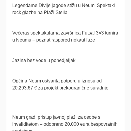
Legendarne Divlje jagode stižu u Neum: Spektakl
rock glazbe na Plaži Stella
Večeras spektakularna završnica Futsal 3×3 turnira
u Neumu – poznat raspored nokaut faze
Jazina bez vode u ponedjeljak
Općina Neum ostvarila potporu u iznosu od
20,293.67 € za projekt prekogranične suradnje
Neum gradi pristup javnoj plaži za osobe s
invaliditetom – odobreno 20.000 eura bespovratnih