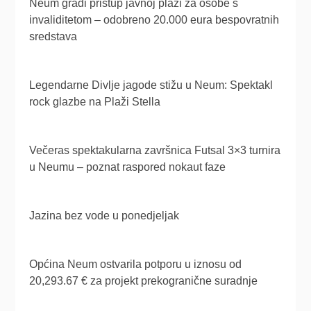
Neum gradi pristup javnoj plaži za osobe s
invaliditetom – odobreno 20.000 eura bespovratnih
sredstava
Legendarne Divlje jagode stižu u Neum: Spektakl
rock glazbe na Plaži Stella
Večeras spektakularna završnica Futsal 3×3 turnira
u Neumu – poznat raspored nokaut faze
Jazina bez vode u ponedjeljak
Općina Neum ostvarila potporu u iznosu od
20,293.67 € za projekt prekogranične suradnje