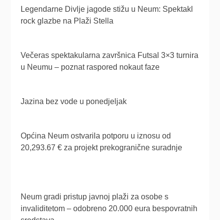
Legendarne Divlje jagode stižu u Neum: Spektakl
rock glazbe na Plaži Stella
Večeras spektakularna završnica Futsal 3×3 turnira
u Neumu – poznat raspored nokaut faze
Jazina bez vode u ponedjeljak
Općina Neum ostvarila potporu u iznosu od
20,293.67 € za projekt prekogranične suradnje
Neum gradi pristup javnoj plaži za osobe s
invaliditetom – odobreno 20.000 eura bespovratnih