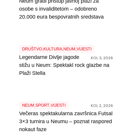
Neum gradi pristup javnoj plaži za
osobe s invaliditetom – odobreno
20.000 eura bespovratnih sredstava
DRUŠTVO
,
KULTURA
,
NEUM
,
VIJESTI
Legendarne Divlje jagode
KOL 3, 2026
stižu u Neum: Spektakl rock glazbe na
Plaži Stella
NEUM
,
SPORT
,
VIJESTI
KOL 2, 2026
Večeras spektakularna završnica Futsal
3×3 turnira u Neumu – poznat raspored
nokaut faze