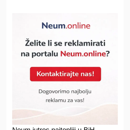
Neum jutros najtopliji u BiH,