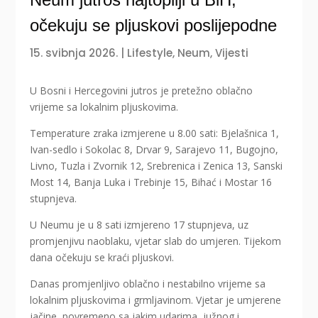
očekuju se pljuskovi poslijepodne
15. svibnja 2026.
|
Lifestyle
,
Neum
,
Vijesti
U Bosni i Hercegovini jutros je pretežno oblačno
vrijeme sa lokalnim pljuskovima.
Temperature zraka izmjerene u 8.00 sati: Bjelašnica 1,
Ivan-sedlo i Sokolac 8, Drvar 9, Sarajevo 11, Bugojno,
Livno, Tuzla i Zvornik 12, Srebrenica i Zenica 13, Sanski
Most 14, Banja Luka i Trebinje 15, Bihać i Mostar 16
stupnjeva.
U Neumu je u 8 sati izmjereno 17 stupnjeva, uz
promjenjivu naoblaku, vjetar slab do umjeren. Tijekom
dana očekuju se kraći pljuskovi.
Danas promjenljivo oblačno i nestabilno vrijeme sa
lokalnim pljuskovima i grmljavinom. Vjetar je umjerene
jačine, povremeno sa jakim udarima, južnog i