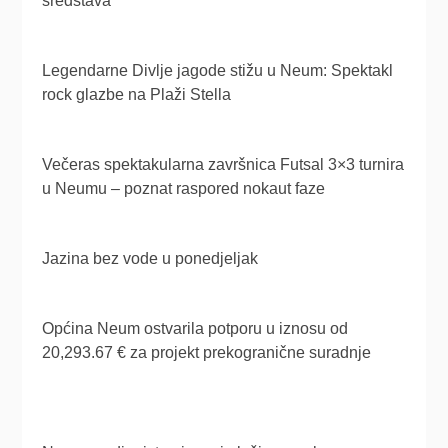
sredstava
Legendarne Divlje jagode stižu u Neum: Spektakl
rock glazbe na Plaži Stella
Večeras spektakularna završnica Futsal 3×3 turnira
u Neumu – poznat raspored nokaut faze
Jazina bez vode u ponedjeljak
Općina Neum ostvarila potporu u iznosu od
20,293.67 € za projekt prekogranične suradnje