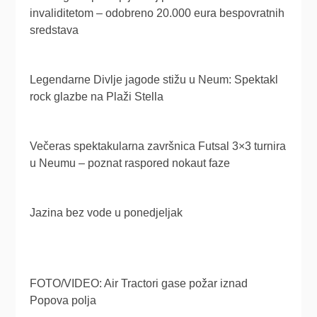
invaliditetom – odobreno 20.000 eura bespovratnih
sredstava
Legendarne Divlje jagode stižu u Neum: Spektakl
rock glazbe na Plaži Stella
Večeras spektakularna završnica Futsal 3×3 turnira
u Neumu – poznat raspored nokaut faze
Jazina bez vode u ponedjeljak
FOTO/VIDEO: Air Tractori gase požar iznad
Popova polja