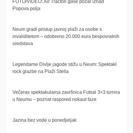
FOTO/VIDEO: Air Tractori gase požar iznad
Popova polja
Neum gradi pristup javnoj plaži za osobe s
invaliditetom – odobreno 20.000 eura bespovratnih
sredstava
Legendarne Divlje jagode stižu u Neum: Spektakl
rock glazbe na Plaži Stella
Večeras spektakularna završnica Futsal 3×3 turnira
u Neumu – poznat raspored nokaut faze
Jazina bez vode u ponedjeljak