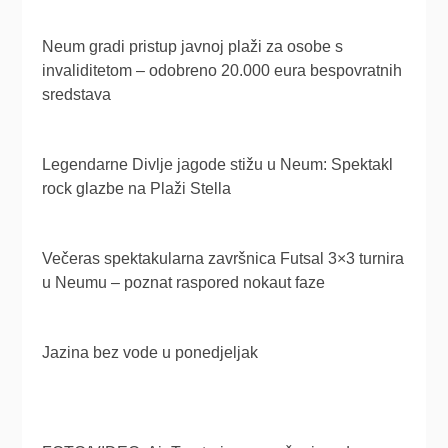
Neum gradi pristup javnoj plaži za osobe s
invaliditetom – odobreno 20.000 eura bespovratnih
sredstava
Legendarne Divlje jagode stižu u Neum: Spektakl
rock glazbe na Plaži Stella
Večeras spektakularna završnica Futsal 3×3 turnira
u Neumu – poznat raspored nokaut faze
Jazina bez vode u ponedjeljak