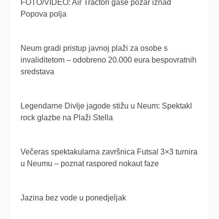
FOTO/VIDEO: Air Tractori gase požar iznad
Popova polja
Neum gradi pristup javnoj plaži za osobe s
invaliditetom – odobreno 20.000 eura bespovratnih
sredstava
Legendarne Divlje jagode stižu u Neum: Spektakl
rock glazbe na Plaži Stella
Večeras spektakularna završnica Futsal 3×3 turnira
u Neumu – poznat raspored nokaut faze
Jazina bez vode u ponedjeljak