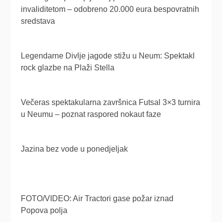
invaliditetom – odobreno 20.000 eura bespovratnih
sredstava
Legendarne Divlje jagode stižu u Neum: Spektakl
rock glazbe na Plaži Stella
Večeras spektakularna završnica Futsal 3×3 turnira
u Neumu – poznat raspored nokaut faze
Jazina bez vode u ponedjeljak
FOTO/VIDEO: Air Tractori gase požar iznad
Popova polja