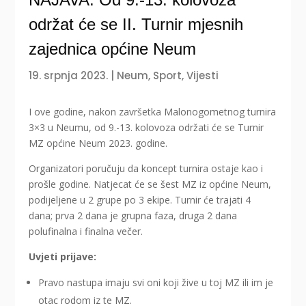
održat će se II. Turnir mjesnih
zajednica općine Neum
19. srpnja 2023.
|
Neum
,
Sport
,
Vijesti
I ove godine, nakon završetka Malonogometnog turnira
3×3 u Neumu, od 9.-13. kolovoza održati će se Turnir
MZ općine Neum 2023. godine.
Organizatori poručuju da koncept turnira ostaje kao i
prošle godine. Natjecat će se šest MZ iz općine Neum,
podijeljene u 2 grupe po 3 ekipe. Turnir će trajati 4
dana; prva 2 dana je grupna faza, druga 2 dana
polufinalna i finalna večer.
Uvjeti prijave:
Pravo nastupa imaju svi oni koji žive u toj MZ ili im je
otac rodom iz te MZ.