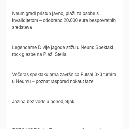
Neum gradi pristup javnoj plaži za osobe s
invaliditetom – odobreno 20.000 eura bespovratnih
sredstava
Legendarne Divlje jagode stižu u Neum: Spektakl
rock glazbe na Plaži Stella
Večeras spektakularna završnica Futsal 3×3 turnira
u Neumu – poznat raspored nokaut faze
Jazina bez vode u ponedjeljak