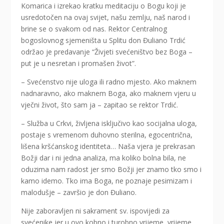
Komarica i izrekao kratku meditaciju o Bogu koji je
usredotočen na ovaj svijet, našu zemlju, naš narod i
brine se o svakom od nas. Rektor Centralnog
bogoslovnog sjemeništa u Splitu don Đuliano Trdić
održao je predavanje “Živjeti svećeništvo bez Boga –
put je u nesretan i promašen život”.
– Svećenstvo nije uloga ili radno mjesto. Ako maknem
nadnaravno, ako maknem Boga, ako maknem vjeru u
vječni život, što sam ja – zapitao se rektor Trdić.
– Služba u Crkvi, življena isključivo kao socijalna uloga,
postaje s vremenom duhovno sterilna, egocentrična,
lišena kršćanskog identiteta… Naša vjera je prekrasan
Božji dar i ni jedna analiza, ma koliko bolna bila, ne
oduzima nam radost jer smo Božji jer znamo tko smo i
kamo idemo. Tko ima Boga, ne poznaje pesimizam i
malodušje – završio je don Đuliano.
Nije zaboravljen ni sakrament sv. ispovijedi za
svećenike jer u ovo kobno i turobno vrijeme, vrijeme