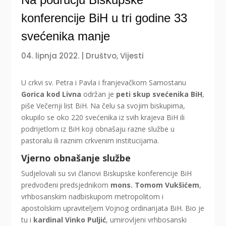
konferencije BiH u tri godine 33
svećenika manje
04. lipnja 2022.
|
Društvo
,
Vijesti
U crkvi sv. Petra i Pavla i franjevačkom Samostanu
Gorica kod Livna
održan je
peti skup svećenika BiH
,
piše Večernji list BiH. Na čelu sa svojim biskupima,
okupilo se oko 220 svećenika iz svih krajeva BiH ili
podrijetlom iz BiH koji obnašaju razne službe u
pastoralu ili raznim crkvenim institucijama.
Vjerno obnašanje službe
Sudjelovali su svi članovi Biskupske konferencije BiH
predvođeni predsjednikom
mons.
Tomom Vukšićem
,
vrhbosanskim nadbiskupom metropolitom i
apostolskim upraviteljem Vojnog ordinarijata BiH. Bio je
tu i
kardinal
Vinko Puljić
, umirovljeni vrhbosanski