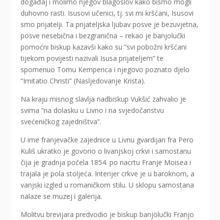
događaj i molimo njegov blagoslov kako bismo mogli
duhovno rasti. Isusovi učenici, tj. svi mi kršćani, Isusovi
smo prijatelji. Ta prijateljska ljubav posve je bezuvjetna,
posve nesebična i bezgranična – rekao je banjolučki
pomoćni biskup kazavši kako su “svi pobožni kršćani
tijekom povijesti nazivali Isusa prijateljem” te
spomenuo Tomu Kempenca i njegovo poznato djelo
“Imitatio Christi” (Nasljedovanje Krista).
Na kraju misnog slavlja nadbiskup Vukšić zahvalio je
svima “na dolasku u Livno i na svjedočanstvu
svećeničkog zajedništva”.
U ime franjevačke zajednice u Livnu gvardijan fra Pero
Kuliš ukratko je govorio o livanjskoj crkvi i samostanu
čija je gradnja počela 1854. po nacrtu Franje Moisea i
trajala je pola stoljeća. Interijer crkve je u baroknom, a
vanjski izgled u romaničkom stilu. U sklopu samostana
nalaze se muzej i galerija.
Molitvu brevijara predvodio je biskup banjolučki Franjo