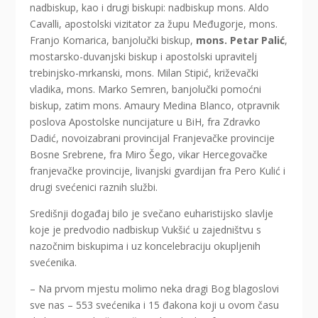
nadbiskup, kao i drugi biskupi: nadbiskup mons. Aldo
Cavalli, apostolski vizitator za župu Međugorje, mons.
Franjo Komarica, banjolučki biskup,
mons. Petar Palić
,
mostarsko-duvanjski biskup i apostolski upravitelj
trebinjsko-mrkanski, mons. Milan Stipić, križevački
vladika, mons. Marko Semren, banjolučki pomoćni
biskup, zatim mons. Amaury Medina Blanco, otpravnik
poslova Apostolske nuncijature u BiH, fra Zdravko
Dadić, novoizabrani provincijal Franjevačke provincije
Bosne Srebrene, fra Miro Šego, vikar Hercegovačke
franjevačke provincije, livanjski gvardijan fra Pero Kulić i
drugi svećenici raznih službi.
Središnji događaj bilo je svečano euharistijsko slavlje
koje je predvodio nadbiskup Vukšić u zajedništvu s
nazočnim biskupima i uz koncelebraciju okupljenih
svećenika.
– Na prvom mjestu molimo neka dragi Bog blagoslovi
sve nas – 553 svećenika i 15 đakona koji u ovom času