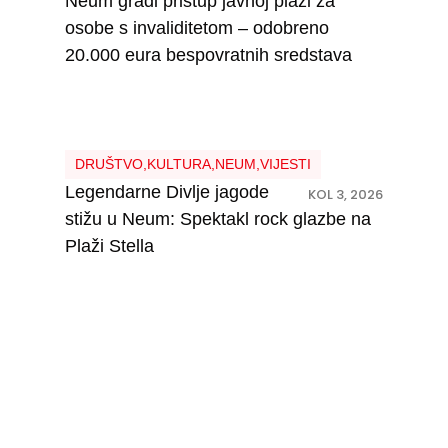
Neum gradi pristup javnoj plaži za
osobe s invaliditetom – odobreno
20.000 eura bespovratnih sredstava
DRUŠTVO
,
KULTURA
,
NEUM
,
VIJESTI
Legendarne Divlje jagode
KOL 3, 2026
stižu u Neum: Spektakl rock glazbe na
Plaži Stella