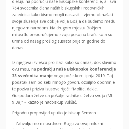
djeluju na području naše Biskupske konferencije, a i sva
764 svećenika člana naših biskupskih i redovničkih
zajednica kako bismo mogli nastaviti i vjerno obnašati
svoje služenje sve dok je volja Božja da budemo među
njegovim narodom. Na drugom mjestu Božjem
milosrđu preporučujemo svoju pokojnu braću koja su
umrla od našeg prošlog susreta prije tri godine do
danas.
Iz njegova izvješća proizlazi kako su danas, dok slavimo
ovu misu, na
području naše Biskupske konferencije
33 svećenika manje
nego početkom lipnja 2019. Taj
podatak sam po sebi mnogo govori, ozbiljno opominje
te poziva i priziva Isusove riječi: “Molite, dakle,
Gospodara žetve da pošalje radnike u žetvu svoju (Mt
9,38)” – kazao je nadbiskup Vukšić.
Prigodnu propovijed uputio je biskup Semren.
– Zahvaljujmo milosrdnom Bogu za ovaj milosni