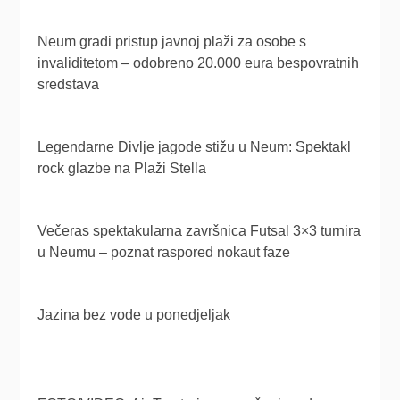
Neum gradi pristup javnoj plaži za osobe s
invaliditetom – odobreno 20.000 eura bespovratnih
sredstava
Legendarne Divlje jagode stižu u Neum: Spektakl
rock glazbe na Plaži Stella
Večeras spektakularna završnica Futsal 3×3 turnira
u Neumu – poznat raspored nokaut faze
Jazina bez vode u ponedjeljak