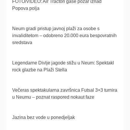
FOTO/VIDEO: Air Tractori gase požar iznad
Popova polja
Neum gradi pristup javnoj plaži za osobe s
invaliditetom – odobreno 20.000 eura bespovratnih
sredstava
Legendarne Divlje jagode stižu u Neum: Spektakl
rock glazbe na Plaži Stella
Večeras spektakularna završnica Futsal 3×3 turnira
u Neumu – poznat raspored nokaut faze
Jazina bez vode u ponedjeljak