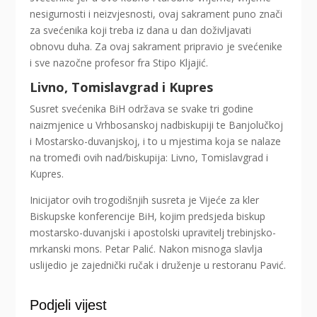
nesigurnosti i neizvjesnosti, ovaj sakrament puno znači
za svećenika koji treba iz dana u dan doživljavati
obnovu duha. Za ovaj sakrament pripravio je svećenike
i sve nazočne profesor fra Stipo Kljajić.
Livno, Tomislavgrad i Kupres
Susret svećenika BiH održava se svake tri godine
naizmjenice u Vrhbosanskoj nadbiskupiji te Banjolučkoj
i Mostarsko-duvanjskoj, i to u mjestima koja se nalaze
na tromeđi ovih nad/biskupija: Livno, Tomislavgrad i
Kupres.
Inicijator ovih trogodišnjih susreta je Vijeće za kler
Biskupske konferencije BiH, kojim predsjeda biskup
mostarsko-duvanjski i apostolski upravitelj trebinjsko-
mrkanski mons. Petar Palić. Nakon misnoga slavlja
uslijedio je zajednički ručak i druženje u restoranu Pavić.
Podjeli vijest