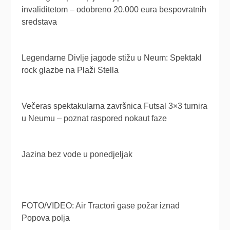
invaliditetom – odobreno 20.000 eura bespovratnih
sredstava
Legendarne Divlje jagode stižu u Neum: Spektakl
rock glazbe na Plaži Stella
Večeras spektakularna završnica Futsal 3×3 turnira
u Neumu – poznat raspored nokaut faze
Jazina bez vode u ponedjeljak
FOTO/VIDEO: Air Tractori gase požar iznad
Popova polja