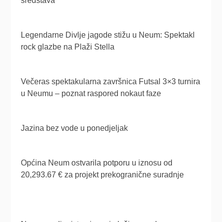
sredstava
Legendarne Divlje jagode stižu u Neum: Spektakl
rock glazbe na Plaži Stella
Večeras spektakularna završnica Futsal 3×3 turnira
u Neumu – poznat raspored nokaut faze
Jazina bez vode u ponedjeljak
Općina Neum ostvarila potporu u iznosu od
20,293.67 € za projekt prekogranične suradnje