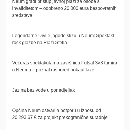
Neum gradi pristup javnoj plaži za osobe s
invaliditetom – odobreno 20.000 eura bespovratnih
sredstava
Legendarne Divlje jagode stižu u Neum: Spektakl
rock glazbe na Plaži Stella
Večeras spektakularna završnica Futsal 3×3 turnira
u Neumu – poznat raspored nokaut faze
Jazina bez vode u ponedjeljak
Općina Neum ostvarila potporu u iznosu od
20,293.67 € za projekt prekogranične suradnje