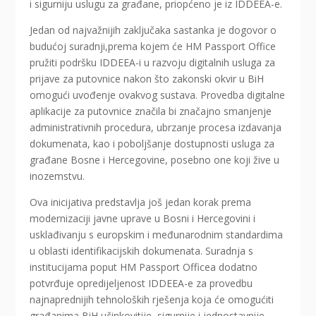
i sigurniju uslugu za građane, priopćeno je iz IDDEEA-e.
Jedan od najvažnijih zaključaka sastanka je dogovor o
budućoj suradnji,prema kojem će HM Passport Office
pružiti podršku IDDEEA-i u razvoju digitalnih usluga za
prijave za putovnice nakon što zakonski okvir u BiH
omogući uvođenje ovakvog sustava. Provedba digitalne
aplikacije za putovnice značila bi značajno smanjenje
administrativnih procedura, ubrzanje procesa izdavanja
dokumenata, kao i poboljšanje dostupnosti usluga za
građane Bosne i Hercegovine, posebno one koji žive u
inozemstvu.
Ova inicijativa predstavlja još jedan korak prema
modernizaciji javne uprave u Bosni i Hercegovini i
usklađivanju s europskim i međunarodnim standardima
u oblasti identifikacijskih dokumenata. Suradnja s
institucijama poput HM Passport Officea dodatno
potvrđuje opredijeljenost IDDEEA-e za provedbu
najnaprednijih tehnoloških rješenja koja će omogućiti
građanima BiH učinkovitije, sigurnije i jednostavnije