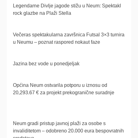
Legendarne Divlje jagode stižu u Neum: Spektakl
rock glazbe na Plaži Stella
Večeras spektakularna završnica Futsal 3×3 turnira
u Neumu – poznat raspored nokaut faze
Jazina bez vode u ponedjeljak
Općina Neum ostvarila potporu u iznosu od
20,293.67 € za projekt prekogranične suradnje
Neum gradi pristup javnoj plaži za osobe s
invaliditetom – odobreno 20.000 eura bespovratnih