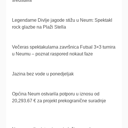
sredstava
Legendarne Divlje jagode stižu u Neum: Spektakl
rock glazbe na Plaži Stella
Večeras spektakularna završnica Futsal 3×3 turnira
u Neumu – poznat raspored nokaut faze
Jazina bez vode u ponedjeljak
Općina Neum ostvarila potporu u iznosu od
20,293.67 € za projekt prekogranične suradnje