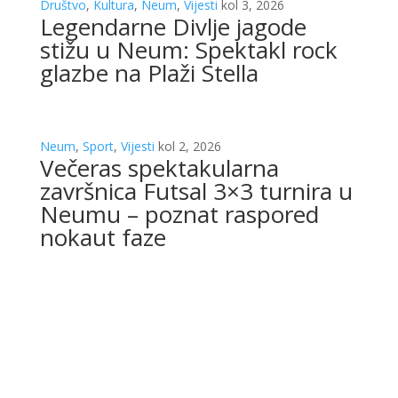
Društvo
,
Kultura
,
Neum
,
Vijesti
kol 3, 2026
Legendarne Divlje jagode
stižu u Neum: Spektakl rock
glazbe na Plaži Stella
Neum
,
Sport
,
Vijesti
kol 2, 2026
Večeras spektakularna
završnica Futsal 3×3 turnira u
Neumu – poznat raspored
nokaut faze