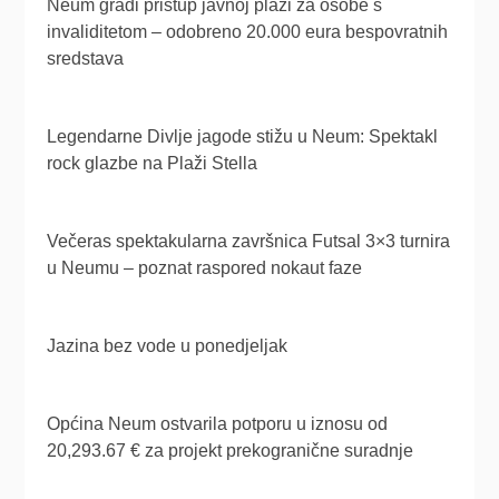
Neum gradi pristup javnoj plaži za osobe s
invaliditetom – odobreno 20.000 eura bespovratnih
sredstava
Legendarne Divlje jagode stižu u Neum: Spektakl
rock glazbe na Plaži Stella
Večeras spektakularna završnica Futsal 3×3 turnira
u Neumu – poznat raspored nokaut faze
Jazina bez vode u ponedjeljak
Općina Neum ostvarila potporu u iznosu od
20,293.67 € za projekt prekogranične suradnje