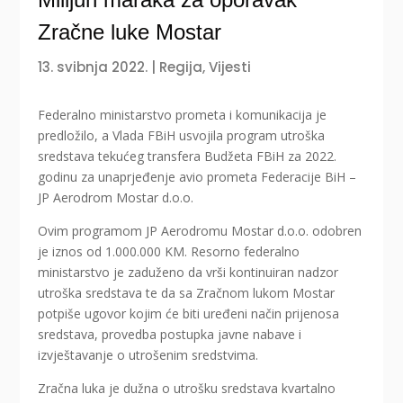
Zračne luke Mostar
13. svibnja 2022.
|
Regija
,
Vijesti
Federalno ministarstvo prometa i komunikacija je
predložilo, a Vlada FBiH usvojila program utroška
sredstava tekućeg transfera Budžeta FBiH za 2022.
godinu za unaprjeđenje avio prometa Federacije BiH –
JP Aerodrom Mostar d.o.o.
Ovim programom JP Aerodromu Mostar d.o.o. odobren
je iznos od 1.000.000 KM. Resorno federalno
ministarstvo je zaduženo da vrši kontinuiran nadzor
utroška sredstava te da sa Zračnom lukom Mostar
potpiše ugovor kojim će biti uređeni način prijenosa
sredstava, provedba postupka javne nabave i
izvještavanje o utrošenim sredstvima.
Zračna luka je dužna o utrošku sredstava kvartalno