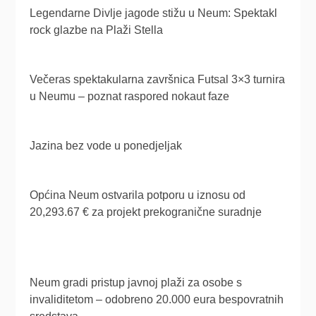
Legendarne Divlje jagode stižu u Neum: Spektakl
rock glazbe na Plaži Stella
Večeras spektakularna završnica Futsal 3×3 turnira
u Neumu – poznat raspored nokaut faze
Jazina bez vode u ponedjeljak
Općina Neum ostvarila potporu u iznosu od
20,293.67 € za projekt prekogranične suradnje
Neum gradi pristup javnoj plaži za osobe s
invaliditetom – odobreno 20.000 eura bespovratnih