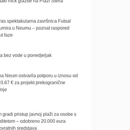
akl rock glazbe na Plaži Stella
as spektakularna završnica Futsal
urnira u Neumu – poznat raspored
t faze
a bez vode u ponedjeljak
a Neum ostvarila potporu u iznosu od
3.67 € za projekt prekogranične
dnje
gradi pristup javnoj plaži za osobe s
iditetom – odobreno 20.000 eura
vratnih sredstava