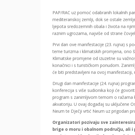
PAP/RAC uz pomoć odabranih lokalnih part
mediteranskoj zemlji, dok se ostale zemlje
ljepota sredozemnih obala i života na njim
raznim ugrozama, najviše od strane čovje
Prvi dan ove manifestacije (23. rujna) s 
teme turizma i klimatskih promjena, ono š
Klimatske promjene od izuzetne su važnosti
konačnici i s turističkom ponudom. Zanimlji
će biti predstavljeni na ovoj manifestaciji
Drugi dan manifestacije (24. rujna) progr
konferecija s više sudionika koji će govorit
program s zanimljivom temom o ražama ko
akvatoriju. U ovaj događaj su uključene O
Neum te Dječji vrtić Neum uz prigodan pro
Organizatori pozivaju sve zainteresiran
brige o moru i obalnom području, ali 