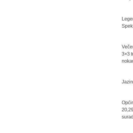
Legen
Spekt
Večer
3×3 t
nokau
Jazin
Općin
20,29
sura