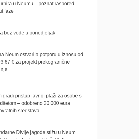
urnira u Neumu – poznat raspored
t faze
a bez vode u ponedjeljak
a Neum ostvarila potporu u iznosu od
3.67 € za projekt prekogranične
dnje
gradi pristup javnoj plaži za osobe s
iditetom – odobreno 20.000 eura
vratnih sredstava
darne Divlje jagode stižu u Neum: