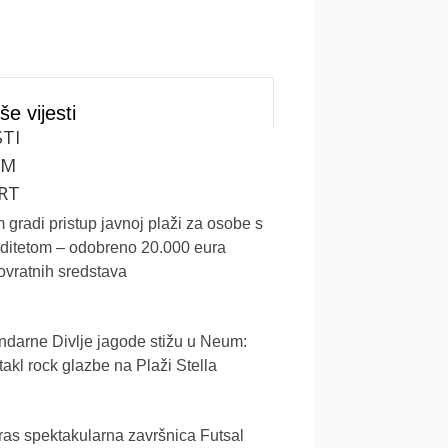
še vijesti
STI
UM
RT
gradi pristup javnoj plaži za osobe s
iditetom – odobreno 20.000 eura
vratnih sredstava
darne Divlje jagode stižu u Neum:
akl rock glazbe na Plaži Stella
as spektakularna završnica Futsal