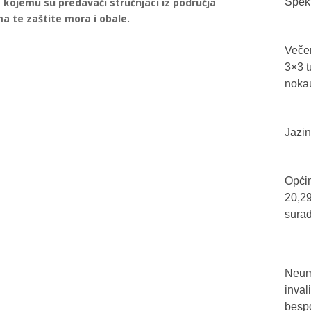
 kojemu su predavači stručnjaci iz područja
Spekt
ma te zaštite mora i obale.
Večer
3×3 t
nokau
Jazin
Općin
20,29
sura
Neum 
inval
bespo