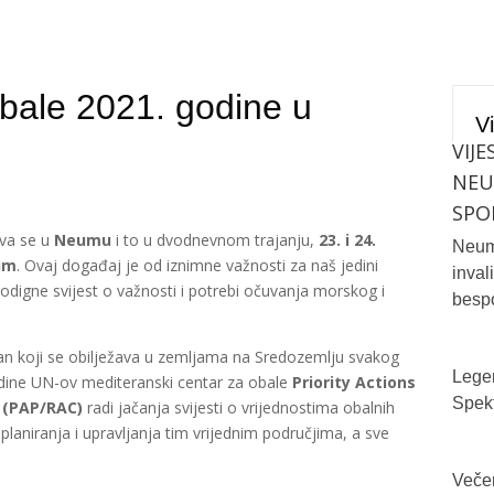
bale 2021. godine u
Vi
VIJE
NE
SPO
ava se u
Neumu
i to u dvodnevnom trajanju,
23. i 24.
Neum 
eum
. Ovaj događaj je od iznimne važnosti za naš jedini
inval
e podigne svijest o važnosti i potrebi očuvanja morskog i
bespo
n koji se obilježava u zemljama na Sredozemlju svakog
Legen
dine UN-ov mediteranski centar za obale
Priority Actions
Spekt
 (PAP/RAC)
radi jačanja svijesti o vrijednostima obalnih
planiranja i upravljanja tim vrijednim područjima, a sve
Večer