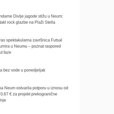
darne Divlje jagode stižu u Neum:
akl rock glazbe na Plaži Stella
as spektakularna završnica Futsal
urnira u Neumu – poznat raspored
t faze
a bez vode u ponedjeljak
a Neum ostvarila potporu u iznosu od
3.67 € za projekt prekogranične
dnje