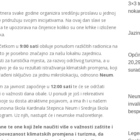
3×3 t
nokau
nera svake godine organizira središnju proslavu u jednoj
 pridružuju svojim inicijativama. Na ovaj dan slavi se
a te upozorava na činjenice koliko su one krhke i izložene
Jazin
ka.
početkom u
9:00 sati
obiluje ponudom različitih radionica na
to je posebno značajno za našu lokalnu zajednicu.
Općin
 za turistička mjesta, za razvoj održivog turizma, a u
20,29
vo je da su rezultati istraživanja klimatskih promjena, koji
sura
, rađeni isključivo za jednu mikrolokaciju, odnosno
Neum
.
am za javnost započinje u
12:00 sati
te će se održati
i o važnosti dana obale. U ponudi je još i rekreativni
Neum 
je su dosta atraktivne pojavom, a ima ih i u našem
inval
snovna škola Kardinala Stepinca Neum i Srednja škola
bespo
gram. Uz njih, nastupit će i neumske mažoretkinje.
e te one koji žele naučiti više o važnosti zaštite i
Legen
i povezanost klimatskih promjena i turizma, da