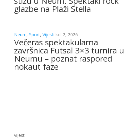
stižu u Neum: Spektakl rock
glazbe na Plaži Stella
Neum
,
Sport
,
Vijesti
kol 2, 2026
Večeras spektakularna
završnica Futsal 3×3 turnira u
Neumu – poznat raspored
nokaut faze
vijesti