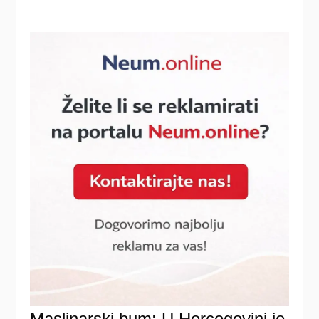
Maslinarski bum: U Hercegovini je