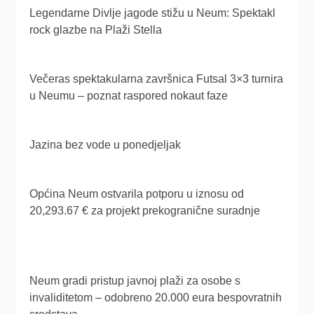
Legendarne Divlje jagode stižu u Neum: Spektakl
rock glazbe na Plaži Stella
Večeras spektakularna završnica Futsal 3×3 turnira
u Neumu – poznat raspored nokaut faze
Jazina bez vode u ponedjeljak
Općina Neum ostvarila potporu u iznosu od
20,293.67 € za projekt prekogranične suradnje
Neum gradi pristup javnoj plaži za osobe s
invaliditetom – odobreno 20.000 eura bespovratnih