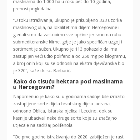
maslinama do 1.000 ha u roku pet do 10 godina,
prenosi pogleda.ba.
“U toku istraživanja, ukupno je prikupljeno 333 uzorka
maslinovog ulja, na lokalitetima diljem Hercegovine i
gledali smo da zastupimo sve općine jer smo na rubu
submediteranske klime, gdje je jako specifičan uzgoj i
sortiment je sužen. Ukupno je 113 pokazalo da ima
zastupljen veći udio polifenola od 250 mg po kilogramu,
a broj onih koji su se odnosili na ekstra djevičanska bio
je 320”, kaže dr. sc. Barbarić.
Kako do tisuću hektara pod maslinama
u Hercegovini?
Napomenuo je kako su u godinama sadnje bile izrazito
zastupljene sorte dijela hrvatskog dijela Jadrana,
odnosno Oblica, Istarska bjelica i Leccino, dok su
kasnije ubacivali neke druge sorte koje su značajno
utjecale na sadržaj polifenola.
“Od prve godine istraživanja do 2020. zabilježen je rast