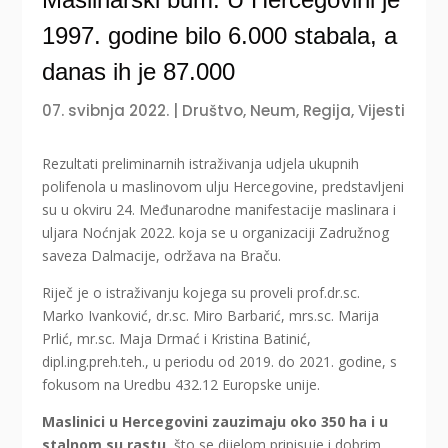
1997. godine bilo 6.000 stabala, a
danas ih je 87.000
07. svibnja 2022.
|
Društvo
,
Neum
,
Regija
,
Vijesti
Rezultati preliminarnih istraživanja udjela ukupnih
polifenola u maslinovom ulju Hercegovine, predstavljeni
su u okviru 24. Međunarodne manifestacije maslinara i
uljara Noćnjak 2022. koja se u organizaciji Zadružnog
saveza Dalmacije, održava na Braču.
Riječ je o istraživanju kojega su proveli prof.dr.sc.
Marko Ivanković, dr.sc. Miro Barbarić, mrs.sc. Marija
Prlić, mr.sc. Maja Drmać i Kristina Batinić,
dipl.ing.preh.teh., u periodu od 2019. do 2021. godine, s
fokusom na Uredbu 432.12 Europske unije.
Maslinici u Hercegovini zauzimaju oko 350 ha i u
stalnom su rastu
, što se dijelom pripisuje i dobrim