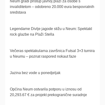
Neum gradi pristup javnoj plaži za osobe s
invaliditetom – odobreno 20.000 eura bespovratnih
sredstava
Legendarne Divlje jagode stižu u Neum: Spektakl
rock glazbe na Plaži Stella
Večeras spektakularna završnica Futsal 3×3 turnira
u Neumu – poznat raspored nokaut faze
Jazina bez vode u ponedjeljak
Općina Neum ostvarila potporu u iznosu od
20,293.67 € za projekt prekogranične suradnje