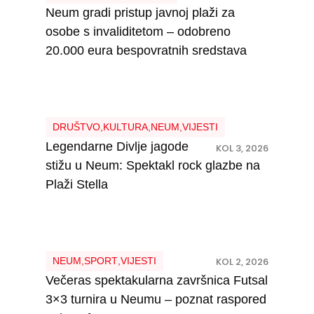
Neum gradi pristup javnoj plaži za
osobe s invaliditetom – odobreno
20.000 eura bespovratnih sredstava
DRUŠTVO
,
KULTURA
,
NEUM
,
VIJESTI
Legendarne Divlje jagode
KOL 3, 2026
stižu u Neum: Spektakl rock glazbe na
Plaži Stella
NEUM
,
SPORT
,
VIJESTI
KOL 2, 2026
Večeras spektakularna završnica Futsal
3×3 turnira u Neumu – poznat raspored