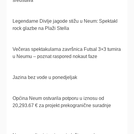
sredstava
Legendarne Divlje jagode stižu u Neum: Spektakl
rock glazbe na Plaži Stella
Večeras spektakularna završnica Futsal 3×3 turnira
u Neumu – poznat raspored nokaut faze
Jazina bez vode u ponedjeljak
Općina Neum ostvarila potporu u iznosu od
20,293.67 € za projekt prekogranične suradnje