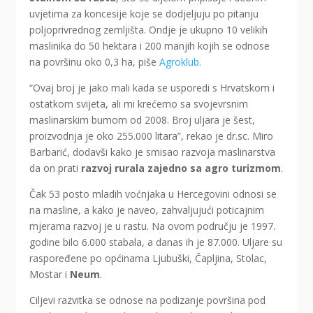
uvjetima za koncesije koje se dodjeljuju po pitanju
poljoprivrednog zemljišta. Ondje je ukupno 10 velikih
maslinika do 50 hektara i 200 manjih kojih se odnose
na površinu oko 0,3 ha, piše
Agroklub.
“Ovaj broj je jako mali kada se usporedi s Hrvatskom i
ostatkom svijeta, ali mi krećemo sa svojevrsnim
maslinarskim bumom od 2008. Broj uljara je šest,
proizvodnja je oko 255.000 litara”, rekao je dr.sc. Miro
Barbarić, dodavši kako je smisao razvoja maslinarstva
da on prati
razvoj rurala zajedno sa agro turizmom
.
Čak 53 posto mladih voćnjaka u Hercegovini odnosi se
na masline, a kako je naveo, zahvaljujući poticajnim
mjerama razvoj je u rastu. Na ovom području je 1997.
godine bilo 6.000 stabala, a danas ih je 87.000. Uljare su
raspoređene po općinama Ljubuški, Čapljina, Stolac,
Mostar i
Neum
.
Ciljevi razvitka se odnose na podizanje površina pod