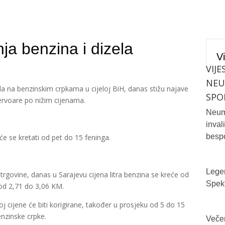
ja benzina i dizela
Vi
VIJE
NE
la na benzinskim crpkama u cijeloj BiH, danas stižu najave
SPO
ervoare po nižim cijenama.
Neum 
inval
bespo
e se kretati od pet do 15 feninga.
Legen
govine, danas u Sarajevu cijena litra benzina se kreće od
Spekt
 od 2,71 do 3,06 KM.
j cijene će biti korigirane, također u prosjeku od 5 do 15
enzinske crpke.
Večer