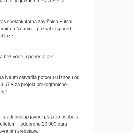
akl rock glazbe na Plaži Stella
as spektakularna završnica Futsal
urnira u Neumu – poznat raspored
t faze
a bez vode u ponedjeljak
a Neum ostvarila potporu u iznosu od
3.67 € za projekt prekogranične
dnje
gradi pristup javnoj plaži za osobe s
iditetom – odobreno 20.000 eura
vratnih sredstava