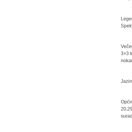
Legen
Spekt
Večer
3×3 t
nokau
Jazin
Općin
20,29
sura