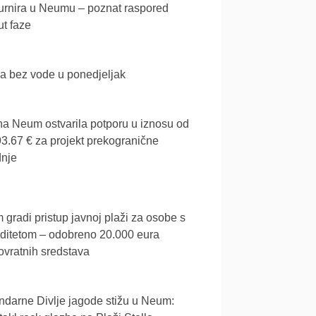
urnira u Neumu – poznat raspored
t faze
a bez vode u ponedjeljak
a Neum ostvarila potporu u iznosu od
3.67 € za projekt prekogranične
dnje
gradi pristup javnoj plaži za osobe s
iditetom – odobreno 20.000 eura
vratnih sredstava
darne Divlje jagode stižu u Neum: