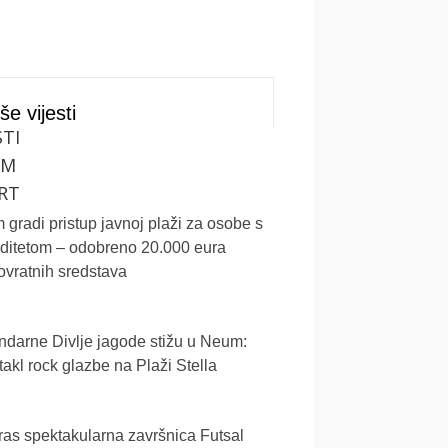
še vijesti
STI
UM
RT
gradi pristup javnoj plaži za osobe s
iditetom – odobreno 20.000 eura
vratnih sredstava
darne Divlje jagode stižu u Neum:
akl rock glazbe na Plaži Stella
as spektakularna završnica Futsal