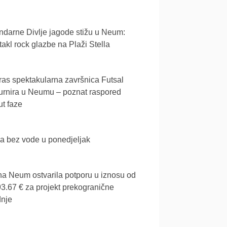
darne Divlje jagode stižu u Neum:
akl rock glazbe na Plaži Stella
as spektakularna završnica Futsal
urnira u Neumu – poznat raspored
t faze
a bez vode u ponedjeljak
a Neum ostvarila potporu u iznosu od
3.67 € za projekt prekogranične
dnje