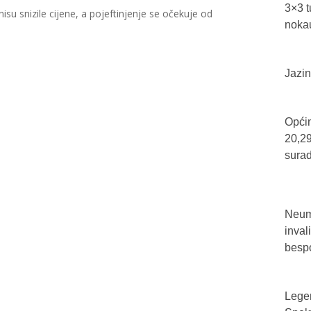
3×3 t
su snizile cijene, a pojeftinjenje se očekuje od
nokau
Jazin
Općin
20,29
sura
Neum 
inval
bespo
Legen