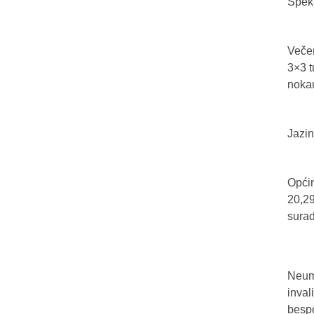
Spekt
Večer
3×3 t
nokau
Jazin
Općin
20,29
sura
Neum 
inval
bespo