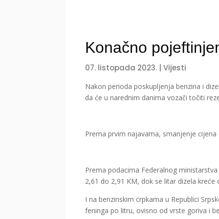
Konačno pojeftinjen
07. listopada 2023.
|
Vijesti
Nakon perioda poskupljenja benzina i dize
da će u narednim danima vozači točiti rez
Prema prvim najavama, smanjenje cijena ć
Prema podacima Federalnog ministarstva tr
2,61 do 2,91 KM, dok se litar dizela kreće
I na benzinskim crpkama u Republici Srpsko
feninga po litru, ovisno od vrste goriva i b