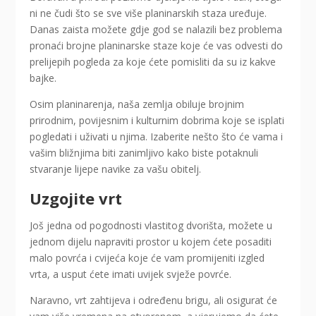
ni ne čudi što se sve više planinarskih staza uređuje.
Danas zaista možete gdje god se nalazili bez problema
pronaći brojne planinarske staze koje će vas odvesti do
prelijepih pogleda za koje ćete pomisliti da su iz kakve
bajke.
Osim planinarenja, naša zemlja obiluje brojnim
prirodnim, povijesnim i kulturnim dobrima koje se isplati
pogledati i uživati u njima. Izaberite nešto što će vama i
vašim bližnjima biti zanimljivo kako biste potaknuli
stvaranje lijepe navike za vašu obitelj.
Uzgojite vrt
Još jedna od pogodnosti vlastitog dvorišta, možete u
jednom dijelu napraviti prostor u kojem ćete posaditi
malo povrća i cvijeća koje će vam promijeniti izgled
vrta, a usput ćete imati uvijek svježe povrće.
Naravno, vrt zahtijeva i određenu brigu, ali osigurat će