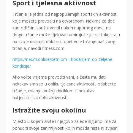
Sport i tjelesna aktivnost
Trčanje je jedna od najpopularnijih sportskih aktivnosti
koje možete provoditi na otvorenom. Nekima će doći
kao odličan ispušni ventil nakon napornog dana, na
druge trčanje može djelovati umirujuće jer se fokusiraju
na svoje disanje, dok treći opet vole trčanje baš zbog
trčanja, navodi fitness.com.
https://neum.online/setnjom-i-hodanjem-do-zeljene-
kondicije/
Ako volite vrijeme provoditi vani, a želite mu dati
nekakav smisao u obliku tjelesne aktivnosti, odaberite
trčanje, rolanje, vožnju biciklom ili nekakav
natjecateljski oblik aktivnosti.
Istražite svoju okolinu
Mjesto u kojem živite i njegovo zaleđe sigurno ima za
ponuditi svoje zanimljivosti kojih možda niste ni svjesni