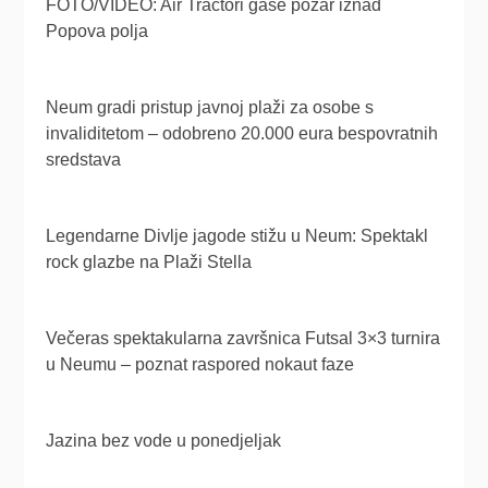
FOTO/VIDEO: Air Tractori gase požar iznad
Popova polja
Neum gradi pristup javnoj plaži za osobe s
invaliditetom – odobreno 20.000 eura bespovratnih
sredstava
Legendarne Divlje jagode stižu u Neum: Spektakl
rock glazbe na Plaži Stella
Večeras spektakularna završnica Futsal 3×3 turnira
u Neumu – poznat raspored nokaut faze
Jazina bez vode u ponedjeljak