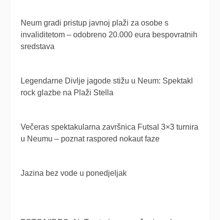
Neum gradi pristup javnoj plaži za osobe s
invaliditetom – odobreno 20.000 eura bespovratnih
sredstava
Legendarne Divlje jagode stižu u Neum: Spektakl
rock glazbe na Plaži Stella
Večeras spektakularna završnica Futsal 3×3 turnira
u Neumu – poznat raspored nokaut faze
Jazina bez vode u ponedjeljak