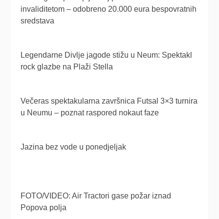
invaliditetom – odobreno 20.000 eura bespovratnih
sredstava
Legendarne Divlje jagode stižu u Neum: Spektakl
rock glazbe na Plaži Stella
Večeras spektakularna završnica Futsal 3×3 turnira
u Neumu – poznat raspored nokaut faze
Jazina bez vode u ponedjeljak
FOTO/VIDEO: Air Tractori gase požar iznad
Popova polja