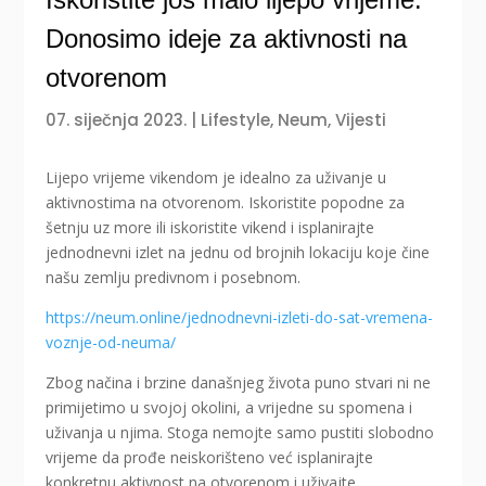
Donosimo ideje za aktivnosti na
otvorenom
07. siječnja 2023.
|
Lifestyle
,
Neum
,
Vijesti
Lijepo vrijeme vikendom je idealno za uživanje u
aktivnostima na otvorenom. Iskoristite popodne za
šetnju uz more ili iskoristite vikend i isplanirajte
jednodnevni izlet na jednu od brojnih lokaciju koje čine
našu zemlju predivnom i posebnom.
https://neum.online/jednodnevni-izleti-do-sat-vremena-
voznje-od-neuma/
Zbog načina i brzine današnjeg života puno stvari ni ne
primijetimo u svojoj okolini, a vrijedne su spomena i
uživanja u njima. Stoga nemojte samo pustiti slobodno
vrijeme da prođe neiskorišteno već isplanirajte
konkretnu aktivnost na otvorenom i uživajte.