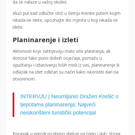
da se nalaze u vašoj okolini.
Idući put kad odlučite otići u šetnju krenite putem kojim
nikada ne idete, upoznajte dio mjesta u koji nikada ne
idete.
Planinarenje i izleti
Aktivnosti koje zahtijevaju malo više planiranja, ali
donose tako puno dobrih osjećaja, pomažu u
opuštanju i izbacivanju loših misli iz vas, planinarenje ili
odlazak na izlet odličan su način kako iskoristiti dan na
otvorenom.
INTERVJU | Neumljanin Dražen Krešić o
ljepotama planinarenja: Najveći
neiskorišteni turistički potencijal
Boravak u prirodi pozitivno djeluje na tijelo i duh, stoga