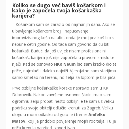
Koliko se dugo već baviš košarkom i
kako je započela tvoja košarkaška
karijera?
– Košarkom sam se zarazio od najmanjih dana. Ako se
u bavljenje košarkom broji i napucavanje
improviziranog koša na ulici, onda je moj prvi koš bio s
nepune četiri godine. Od tada sam govorio da ću biti
košarkaš. Budući da još uvijek nisam profesionalni
košarkaš, karijera još nije započela u pravom smislu te
riječi. Kad se osnovao
HKK Neum
bio sam kratko dio te
priče, najmlađi i daleko najniži. Vjerojatno sam starijima
samo smetao na terenu, no želja za loptom je bila jača.
Prve ozbiljne košarkaške korake napravio sam u KK
Dubrovnik. Nakon završene osnovne škole imao sam
ogromnu želju probati nešto ozbiljnije te sam uz veliku
podršku svoje obitelji odlučio krenuti za Zagreb. Veliku
ulogu u mom odlasku odigrao je i trener
Anđelko
Matov
, koji je pridobio povjerenje mojih roditelja. Tu je
priča krenula naprijed, govori Ivan.