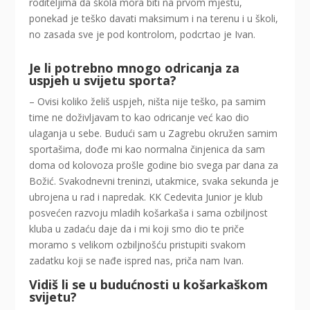
roditeljima da škola mora biti na prvom mjestu,
ponekad je teško davati maksimum i na terenu i u školi,
no zasada sve je pod kontrolom, podcrtao je Ivan.
Je li potrebno mnogo odricanja za
uspjeh u svijetu sporta?
– Ovisi koliko želiš uspjeh, ništa nije teško, pa samim
time ne doživljavam to kao odricanje već kao dio
ulaganja u sebe. Budući sam u Zagrebu okružen samim
sportašima, dođe mi kao normalna činjenica da sam
doma od kolovoza prošle godine bio svega par dana za
Božić. Svakodnevni treninzi, utakmice, svaka sekunda je
ubrojena u rad i napredak. KK Cedevita Junior je klub
posvećen razvoju mladih košarkaša i sama ozbiljnost
kluba u zadaću daje da i mi koji smo dio te priče
moramo s velikom ozbiljnošću pristupiti svakom
zadatku koji se nađe ispred nas, priča nam Ivan.
Vidiš li se u budućnosti u košarkaškom
svijetu?