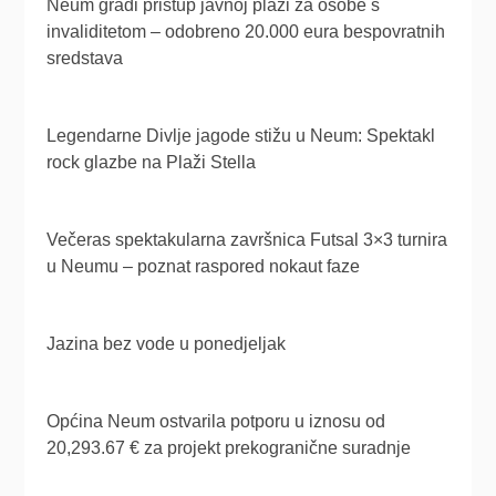
Neum gradi pristup javnoj plaži za osobe s
invaliditetom – odobreno 20.000 eura bespovratnih
sredstava
Legendarne Divlje jagode stižu u Neum: Spektakl
rock glazbe na Plaži Stella
Večeras spektakularna završnica Futsal 3×3 turnira
u Neumu – poznat raspored nokaut faze
Jazina bez vode u ponedjeljak
Općina Neum ostvarila potporu u iznosu od
20,293.67 € za projekt prekogranične suradnje