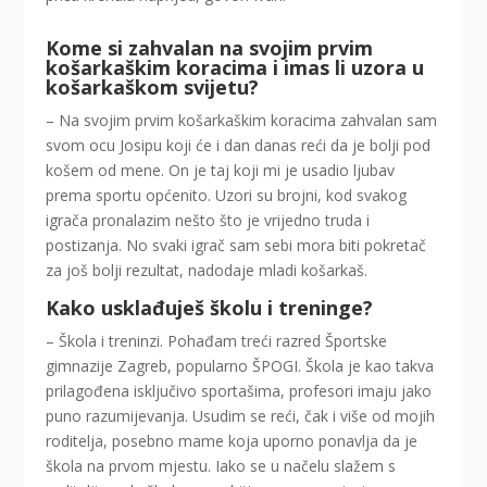
Kome si zahvalan na svojim prvim
košarkaškim koracima i imas li uzora u
košarkaškom svijetu?
– Na svojim prvim košarkaškim koracima zahvalan sam
svom ocu Josipu koji će i dan danas reći da je bolji pod
košem od mene. On je taj koji mi je usadio ljubav
prema sportu općenito. Uzori su brojni, kod svakog
igrača pronalazim nešto što je vrijedno truda i
postizanja. No svaki igrač sam sebi mora biti pokretač
za još bolji rezultat, nadodaje mladi košarkaš.
Kako usklađuješ školu i treninge?
– Škola i treninzi. Pohađam treći razred Športske
gimnazije Zagreb, popularno ŠPOGI. Škola je kao takva
prilagođena isključivo sportašima, profesori imaju jako
puno razumijevanja. Usudim se reći, čak i više od mojih
roditelja, posebno mame koja uporno ponavlja da je
škola na prvom mjestu. Iako se u načelu slažem s