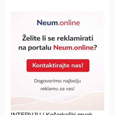
INTERVJU | Košarkaški prvak