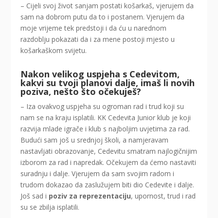
– Cijeli svoj život sanjam postati košarkaš, vjerujem da
sam na dobrom putu da to i postanem. Vjerujem da
moje vrijeme tek predstoji i da ću u narednom
razdoblju pokazati da i za mene postoji mjesto u
košarkaškom svijetu.
Nakon velikog uspjeha s Cedevitom,
kakvi su tvoji planovi dalje, imaš li novih
poziva, nešto što očekuješ?
– Iza ovakvog uspjeha su ogroman rad i trud koji su
nam se na kraju isplatili. KK Cedevita Junior klub je koji
razvija mlade igrače i klub s najboljim uvjetima za rad.
Budući sam još u srednjoj školi, a namjeravam
nastavljati obrazovanje, Cedevitu smatram najlogičnijim
izborom za rad i napredak. Očekujem da ćemo nastaviti
suradnju i dalje. Vjerujem da sam svojim radom i
trudom dokazao da zaslužujem biti dio Cedevite i dalje.
Još sad i
poziv za reprezentaciju
, upornost, trud i rad
su se zbilja isplatili.