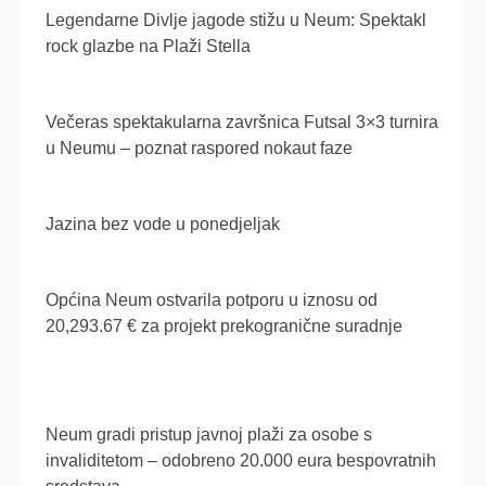
Legendarne Divlje jagode stižu u Neum: Spektakl
rock glazbe na Plaži Stella
Večeras spektakularna završnica Futsal 3×3 turnira
u Neumu – poznat raspored nokaut faze
Jazina bez vode u ponedjeljak
Općina Neum ostvarila potporu u iznosu od
20,293.67 € za projekt prekogranične suradnje
Neum gradi pristup javnoj plaži za osobe s
invaliditetom – odobreno 20.000 eura bespovratnih