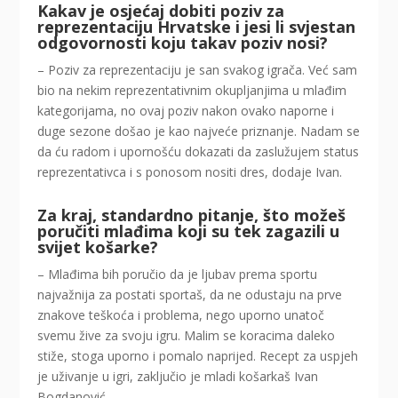
Kakav je osjećaj dobiti poziv za
reprezentaciju Hrvatske i jesi li svjestan
odgovornosti koju takav poziv nosi?
– Poziv za reprezentaciju je san svakog igrača. Već sam
bio na nekim reprezentativnim okupljanjima u mlađim
kategorijama, no ovaj poziv nakon ovako naporne i
duge sezone došao je kao najveće priznanje. Nadam se
da ću radom i upornošću dokazati da zaslužujem status
reprezentativca i s ponosom nositi dres, dodaje Ivan.
Za kraj, standardno pitanje, što možeš
poručiti mlađima koji su tek zagazili u
svijet košarke?
– Mlađima bih poručio da je ljubav prema sportu
najvažnija za postati sportaš, da ne odustaju na prve
znakove teškoća i problema, nego uporno unatoč
svemu žive za svoju igru. Malim se koracima daleko
stiže, stoga uporno i pomalo naprijed. Recept za uspjeh
je uživanje u igri, zaključio je mladi košarkaš Ivan
Bogdanović.