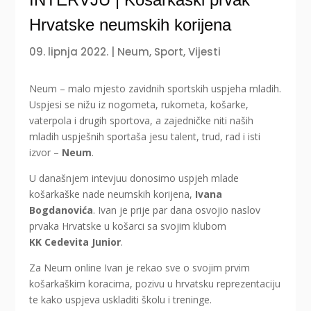
Hrvatske neumskih korijena
09. lipnja 2022.
|
Neum
,
Sport
,
Vijesti
Neum
– malo mjesto zavidnih sportskih uspjeha mladih.
Uspjesi se nižu iz nogometa, rukometa, košarke,
vaterpola i drugih sportova, a zajedničke niti naših
mladih uspješnih sportaša jesu talent, trud, rad i isti
izvor –
Neum
.
U današnjem intevjuu donosimo uspjeh mlade
košarkaške nade neumskih korijena,
Ivana
Bogdanovića
. Ivan je prije par dana osvojio naslov
prvaka Hrvatske u košarci sa svojim klubom
KK Cedevita Junior
.
Za Neum online Ivan je rekao sve o svojim prvim
košarkaškim koracima, pozivu u hrvatsku reprezentaciju
te kako uspjeva uskladiti školu i treninge.