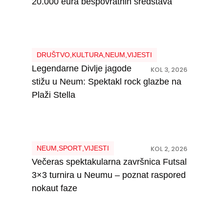
20.000 eura bespovratnih sredstava
DRUŠTVO
,
KULTURA
,
NEUM
,
VIJESTI
Legendarne Divlje jagode
KOL 3, 2026
stižu u Neum: Spektakl rock glazbe na
Plaži Stella
NEUM
,
SPORT
,
VIJESTI
KOL 2, 2026
Večeras spektakularna završnica Futsal
3×3 turnira u Neumu – poznat raspored
nokaut faze