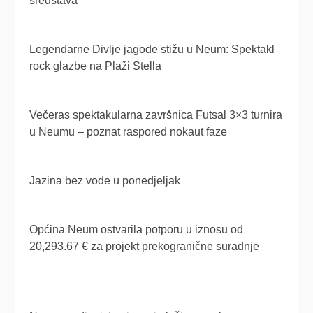
sredstava
Legendarne Divlje jagode stižu u Neum: Spektakl
rock glazbe na Plaži Stella
Večeras spektakularna završnica Futsal 3×3 turnira
u Neumu – poznat raspored nokaut faze
Jazina bez vode u ponedjeljak
Općina Neum ostvarila potporu u iznosu od
20,293.67 € za projekt prekogranične suradnje