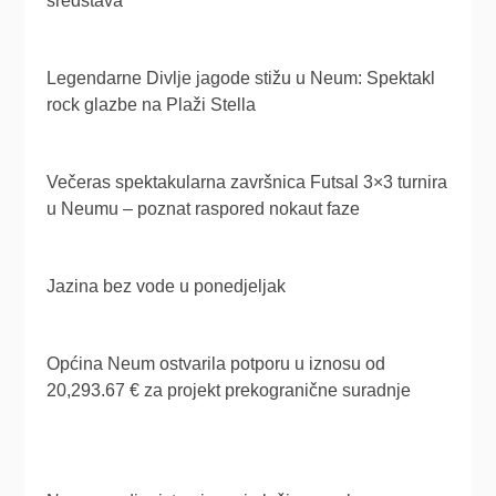
sredstava
Legendarne Divlje jagode stižu u Neum: Spektakl
rock glazbe na Plaži Stella
Večeras spektakularna završnica Futsal 3×3 turnira
u Neumu – poznat raspored nokaut faze
Jazina bez vode u ponedjeljak
Općina Neum ostvarila potporu u iznosu od
20,293.67 € za projekt prekogranične suradnje