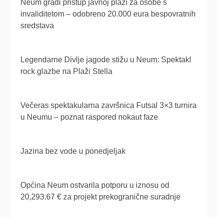
Neum gradi pristup javnoj plaži za osobe s
invaliditetom – odobreno 20.000 eura bespovratnih
sredstava
Legendarne Divlje jagode stižu u Neum: Spektakl
rock glazbe na Plaži Stella
Večeras spektakularna završnica Futsal 3×3 turnira
u Neumu – poznat raspored nokaut faze
Jazina bez vode u ponedjeljak
Općina Neum ostvarila potporu u iznosu od
20,293.67 € za projekt prekogranične suradnje