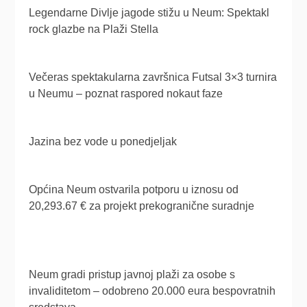
Legendarne Divlje jagode stižu u Neum: Spektakl
rock glazbe na Plaži Stella
Večeras spektakularna završnica Futsal 3×3 turnira
u Neumu – poznat raspored nokaut faze
Jazina bez vode u ponedjeljak
Općina Neum ostvarila potporu u iznosu od
20,293.67 € za projekt prekogranične suradnje
Neum gradi pristup javnoj plaži za osobe s
invaliditetom – odobreno 20.000 eura bespovratnih