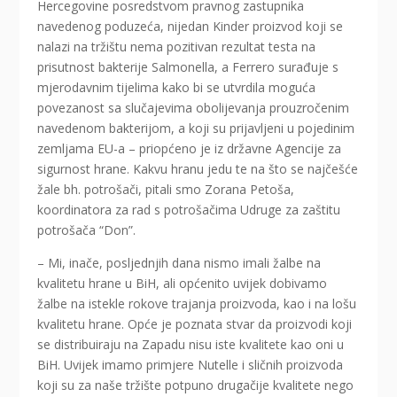
Hercegovine posredstvom pravnog zastupnika
navedenog poduzeća, nijedan Kinder proizvod koji se
nalazi na tržištu nema pozitivan rezultat testa na
prisutnost bakterije Salmonella, a Ferrero surađuje s
mjerodavnim tijelima kako bi se utvrdila moguća
povezanost sa slučajevima obolijevanja prouzročenim
navedenom bakterijom, a koji su prijavljeni u pojedinim
zemljama EU-a – priopćeno je iz državne Agencije za
sigurnost hrane. Kakvu hranu jedu te na što se najčešće
žale bh. potrošači, pitali smo Zorana Petoša,
koordinatora za rad s potrošačima Udruge za zaštitu
potrošača “Don”.
– Mi, inače, posljednjih dana nismo imali žalbe na
kvalitetu hrane u BiH, ali općenito uvijek dobivamo
žalbe na istekle rokove trajanja proizvoda, kao i na lošu
kvalitetu hrane. Opće je poznata stvar da proizvodi koji
se distribuiraju na Zapadu nisu iste kvalitete kao oni u
BiH. Uvijek imamo primjere Nutelle i sličnih proizvoda
koji su za naše tržište potpuno drugačije kvalitete nego