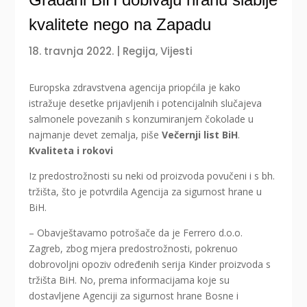
kvalitete nego na Zapadu
18. travnja 2022.
|
Regija
,
Vijesti
Europska zdravstvena agencija priopćila je kako
istražuje desetke prijavljenih i potencijalnih slučajeva
salmonele povezanih s konzumiranjem čokolade u
najmanje devet zemalja, piše
Večernji list BiH
.
Kvaliteta i rokovi
Iz predostrožnosti su neki od proizvoda povučeni i s bh.
tržišta, što je potvrdila Agencija za sigurnost hrane u
BiH.
– Obavještavamo potrošače da je Ferrero d.o.o.
Zagreb, zbog mjera predostrožnosti, pokrenuo
dobrovoljni opoziv određenih serija Kinder proizvoda s
tržišta BiH. No, prema informacijama koje su
dostavljene Agenciji za sigurnost hrane Bosne i