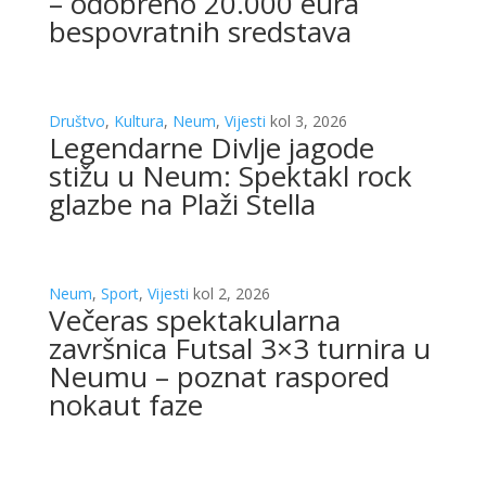
– odobreno 20.000 eura
bespovratnih sredstava
Društvo
,
Kultura
,
Neum
,
Vijesti
kol 3, 2026
Legendarne Divlje jagode
stižu u Neum: Spektakl rock
glazbe na Plaži Stella
Neum
,
Sport
,
Vijesti
kol 2, 2026
Večeras spektakularna
završnica Futsal 3×3 turnira u
Neumu – poznat raspored
nokaut faze