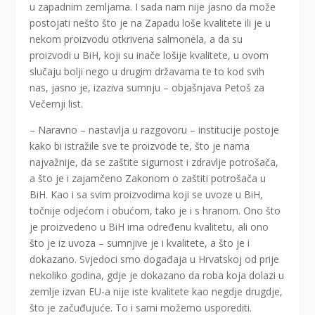
u zapadnim zemljama. I sada nam nije jasno da može
postojati nešto što je na Zapadu loše kvalitete ili je u
nekom proizvodu otkrivena salmonela, a da su
proizvodi u BiH, koji su inače lošije kvalitete, u ovom
slučaju bolji nego u drugim državama te to kod svih
nas, jasno je, izaziva sumnju – objašnjava Petoš za
Večernji list.
– Naravno – nastavlja u razgovoru – institucije postoje
kako bi istražile sve te proizvode te, što je nama
najvažnije, da se zaštite sigurnost i zdravlje potrošača,
a što je i zajamčeno Zakonom o zaštiti potrošača u
BiH. Kao i sa svim proizvodima koji se uvoze u BiH,
točnije odjećom i obućom, tako je i s hranom. Ono što
je proizvedeno u BiH ima određenu kvalitetu, ali ono
što je iz uvoza – sumnjive je i kvalitete, a što je i
dokazano. Svjedoci smo događaja u Hrvatskoj od prije
nekoliko godina, gdje je dokazano da roba koja dolazi u
zemlje izvan EU-a nije iste kvalitete kao negdje drugdje,
što je začuđujuće. To i sami možemo usporediti.