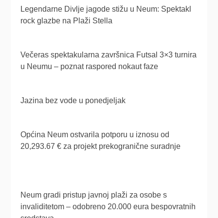
Legendarne Divlje jagode stižu u Neum: Spektakl
rock glazbe na Plaži Stella
Večeras spektakularna završnica Futsal 3×3 turnira
u Neumu – poznat raspored nokaut faze
Jazina bez vode u ponedjeljak
Općina Neum ostvarila potporu u iznosu od
20,293.67 € za projekt prekogranične suradnje
Neum gradi pristup javnoj plaži za osobe s
invaliditetom – odobreno 20.000 eura bespovratnih