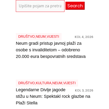
Search
for:
DRUŠTVO
,
NEUM
,
VIJESTI
KOL 4, 2026
Neum gradi pristup javnoj plaži za
osobe s invaliditetom – odobreno
20.000 eura bespovratnih sredstava
DRUŠTVO
,
KULTURA
,
NEUM
,
VIJESTI
Legendarne Divlje jagode
KOL 3, 2026
stižu u Neum: Spektakl rock glazbe na
Plaži Stella