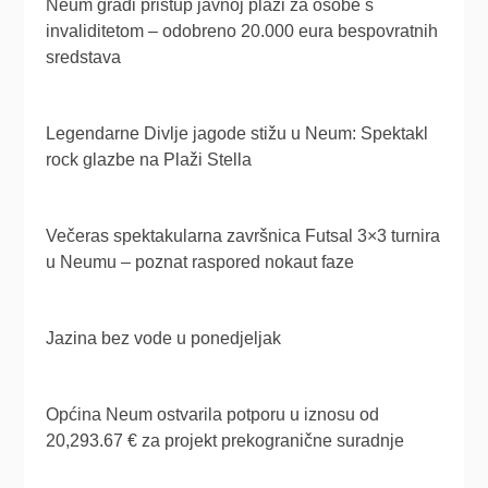
Neum gradi pristup javnoj plaži za osobe s
invaliditetom – odobreno 20.000 eura bespovratnih
sredstava
Legendarne Divlje jagode stižu u Neum: Spektakl
rock glazbe na Plaži Stella
Večeras spektakularna završnica Futsal 3×3 turnira
u Neumu – poznat raspored nokaut faze
Jazina bez vode u ponedjeljak
Općina Neum ostvarila potporu u iznosu od
20,293.67 € za projekt prekogranične suradnje