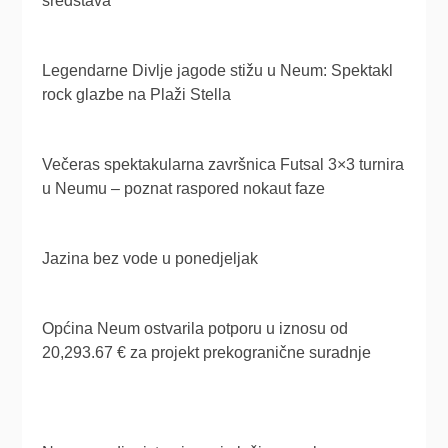
sredstava
Legendarne Divlje jagode stižu u Neum: Spektakl
rock glazbe na Plaži Stella
Večeras spektakularna završnica Futsal 3×3 turnira
u Neumu – poznat raspored nokaut faze
Jazina bez vode u ponedjeljak
Općina Neum ostvarila potporu u iznosu od
20,293.67 € za projekt prekogranične suradnje