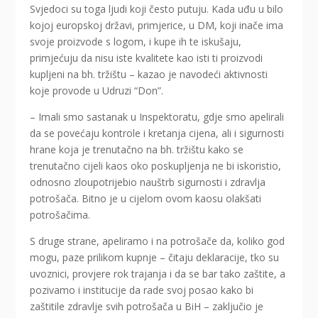
Svjedoci su toga ljudi koji često putuju. Kada uđu u bilo
kojoj europskoj državi, primjerice, u DM, koji inače ima
svoje proizvode s logom, i kupe ih te iskušaju,
primjećuju da nisu iste kvalitete kao isti ti proizvodi
kupljeni na bh. tržištu – kazao je navodeći aktivnosti
koje provode u Udruzi “Don”.
– Imali smo sastanak u Inspektoratu, gdje smo apelirali
da se povećaju kontrole i kretanja cijena, ali i sigurnosti
hrane koja je trenutačno na bh. tržištu kako se
trenutačno cijeli kaos oko poskupljenja ne bi iskoristio,
odnosno zloupotrijebio nauštrb sigurnosti i zdravlja
potrošača. Bitno je u cijelom ovom kaosu olakšati
potrošačima.
S druge strane, apeliramo i na potrošače da, koliko god
mogu, paze prilikom kupnje – čitaju deklaracije, tko su
uvoznici, provjere rok trajanja i da se bar tako zaštite, a
pozivamo i institucije da rade svoj posao kako bi
zaštitile zdravlje svih potrošača u BiH – zaključio je