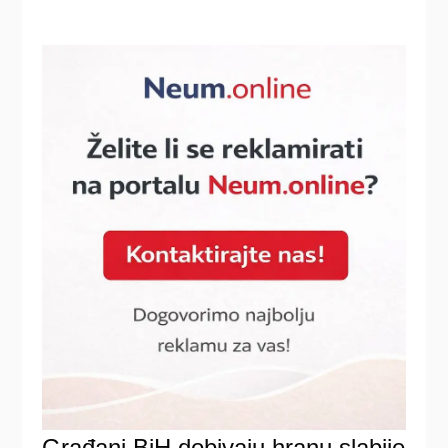
Građani BiH dobivaju hranu slabije