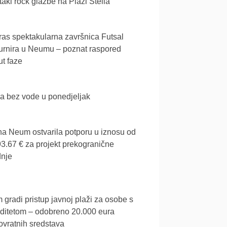
akl rock glazbe na Plaži Stella
as spektakularna završnica Futsal
urnira u Neumu – poznat raspored
t faze
a bez vode u ponedjeljak
a Neum ostvarila potporu u iznosu od
3.67 € za projekt prekogranične
dnje
gradi pristup javnoj plaži za osobe s
iditetom – odobreno 20.000 eura
vratnih sredstava