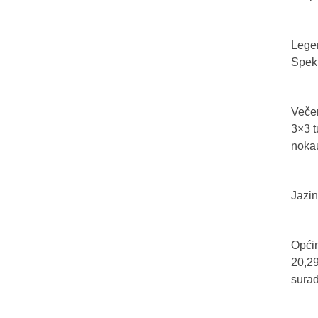
Legen
Spekt
Večer
3×3 t
nokau
Jazin
Općin
20,29
sura