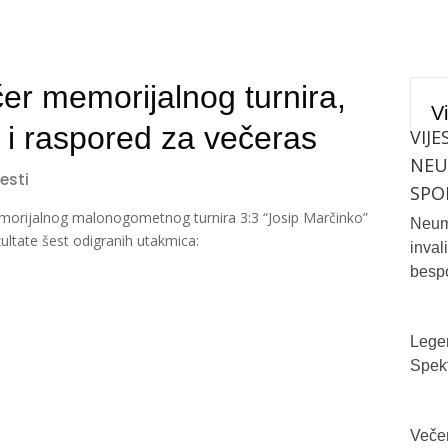
čer memorijalnog turnira,
Vi
 i raspored za večeras
VIJE
NE
jesti
SPO
morijalnog malonogometnog turnira 3:3 “Josip Marčinko”
Neum 
ultate šest odigranih utakmica:
inval
bespo
Legen
Spekt
Večer