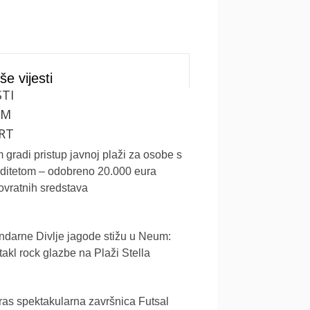
še vijesti
STI
UM
RT
gradi pristup javnoj plaži za osobe s
iditetom – odobreno 20.000 eura
vratnih sredstava
darne Divlje jagode stižu u Neum:
akl rock glazbe na Plaži Stella
as spektakularna završnica Futsal