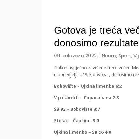
Gotova je treća ve
donosimo rezultate
09. kolovoza 2022.
|
Neum
,
Sport
,
Vi
Nakon uspješno završene treće večeri Me
u ponedjeljak 08. kolovoza , donosimo rez
Bobovište – Ujkina limenka 6:2
V p i Umtiti – Copacabana 2:3
ŠB 92 – Bobovište 3:7
Stolac – Čapljinci 3:0
Ujkina limenka – ŠB 96 4:0