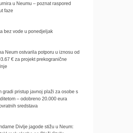
urnira u Neumu – poznat raspored
t faze
a bez vode u ponedjeljak
a Neum ostvarila potporu u iznosu od
3.67 € za projekt prekogranične
dnje
gradi pristup javnoj plaži za osobe s
iditetom – odobreno 20.000 eura
vratnih sredstava
darne Divlje jagode stižu u Neum: