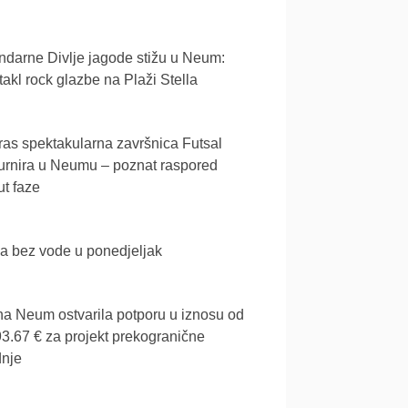
darne Divlje jagode stižu u Neum:
akl rock glazbe na Plaži Stella
as spektakularna završnica Futsal
urnira u Neumu – poznat raspored
t faze
a bez vode u ponedjeljak
a Neum ostvarila potporu u iznosu od
3.67 € za projekt prekogranične
dnje