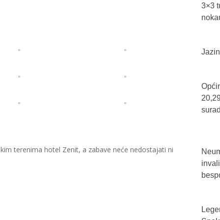
3×3 t
nokau
Jazin
Općin
20,29
sura
skim terenima hotel Zenit, a zabave neće nedostajati ni
Neum 
inval
bespo
Legen