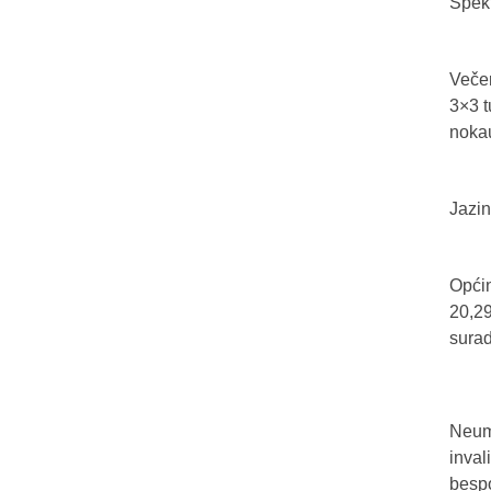
Spekt
Večer
3×3 t
nokau
Jazin
Općin
20,29
sura
Neum 
inval
bespo