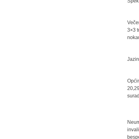
Spekt
Večer
3×3 t
nokau
Jazin
Općin
20,29
sura
Neum 
inval
bespo