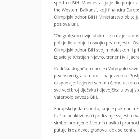
sporta u BiH. Manifestacija je dio proje
the Western Balkans“, koji financira Euro
Olimpijski odbor BiH i Ministarstvo obitelji
poslova BiH.
“Odigrali smo dvije utakmice u dvije staro
pobijedio u obje i osvojio prvo mjesto. Ovu
Olimpijski odbor BiH svojim dolaskom i pr
izjavio je Kristijan Njavro, trener HVK Ja
Podršku događaju dao je i Vaterpolo savez
prvenstvo igra u moru ili na jezerima. Pos
ekspanzije. Uvjeren sam da ćemo uskoro o
sve veći broj dječaka i djevojčica u ovaj s
Vaterpolo saveza BiH.
Europski tjedan sporta, koji je pokrenula 
fizičke neaktivnosti i podizanje svijesti 
simbol promjene životnih navika i promocij
putuje kroz devet gradova, dok se central