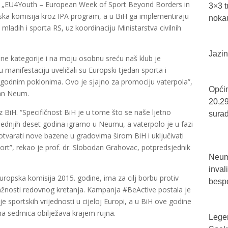
kta „EU4Youth – European Week of Sport Beyond Borders in
3×3 t
pska komisija kroz IPA program, a u BiH ga implementiraju
nokau
, mladih i sporta RS, uz koordinaciju Ministarstva civilnih
Jazin
sne kategorije i na moju osobnu sreću naš klub je
 manifestaciju uveličali su Europski tjedan sporta i
igodnim poklonima. Ovo je sjajno za promociju vaterpola”,
Općin
dran Neum.
20,29
 BiH. “Specifičnost BiH je u tome što se naše ljetno
sura
ljednjih deset godina igramo u Neumu, a vaterpolo je u fazi
tvarati nove bazene u gradovima širom BiH i uključivati
port”, rekao je prof. dr. Slobodan Grahovac, potpredsjednik
Neum 
inval
Europska komisija 2015. godine, ima za cilj borbu protiv
bespo
o važnosti redovnog kretanja. Kampanja #BeActive postala je
e sportskih vrijednosti u cijeloj Europi, a u BiH ove godine
na sedmica obilježava krajem rujna.
Legen