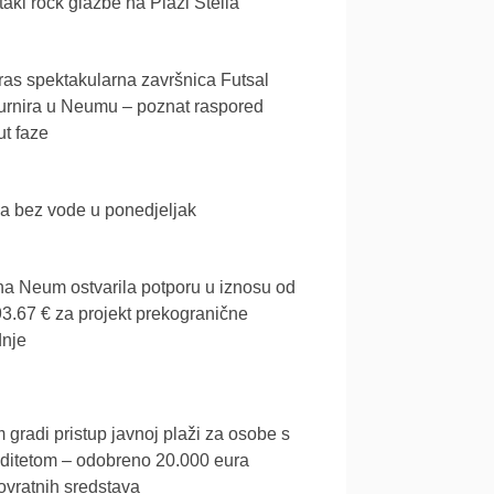
akl rock glazbe na Plaži Stella
as spektakularna završnica Futsal
urnira u Neumu – poznat raspored
t faze
a bez vode u ponedjeljak
a Neum ostvarila potporu u iznosu od
3.67 € za projekt prekogranične
dnje
gradi pristup javnoj plaži za osobe s
iditetom – odobreno 20.000 eura
vratnih sredstava