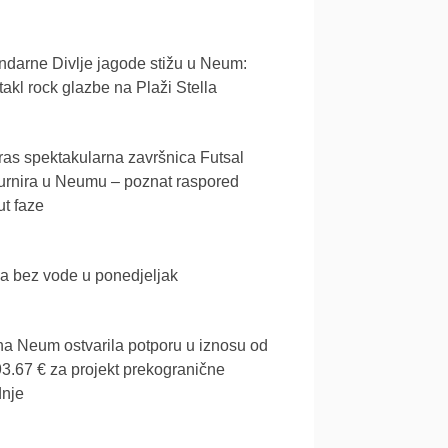
darne Divlje jagode stižu u Neum:
akl rock glazbe na Plaži Stella
as spektakularna završnica Futsal
urnira u Neumu – poznat raspored
t faze
a bez vode u ponedjeljak
a Neum ostvarila potporu u iznosu od
3.67 € za projekt prekogranične
dnje