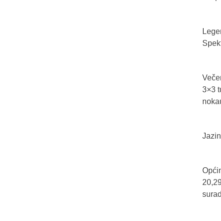
Legen
Spekt
Večer
3×3 t
nokau
Jazin
Općin
20,29
sura