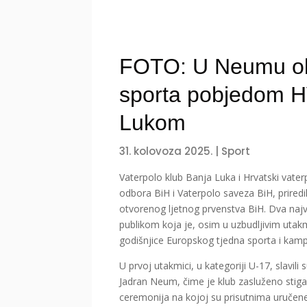
FOTO: U Neumu obi
sporta pobjedom H
Lukom
31. kolovoza 2025.
|
Sport
Vaterpolo klub Banja Luka i Hrvatski vate
odbora BiH i Vaterpolo saveza BiH, priredil
otvorenog ljetnog prvenstva BiH. Dva naj
publikom koja je, osim u uzbudljivim utakm
godišnjice Europskog tjedna sporta i kam
U prvoj utakmici, u kategoriji U-17, slavil
Jadran Neum, čime je klub zasluženo sti
ceremonija na kojoj su prisutnima uručen