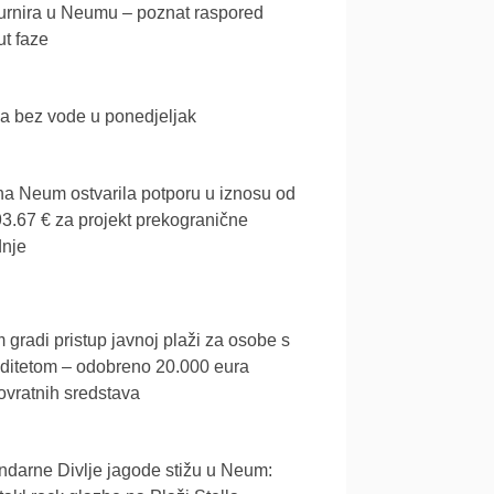
urnira u Neumu – poznat raspored
t faze
a bez vode u ponedjeljak
a Neum ostvarila potporu u iznosu od
3.67 € za projekt prekogranične
dnje
gradi pristup javnoj plaži za osobe s
iditetom – odobreno 20.000 eura
vratnih sredstava
darne Divlje jagode stižu u Neum: