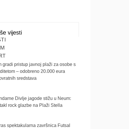
še vijesti
STI
UM
RT
gradi pristup javnoj plaži za osobe s
iditetom – odobreno 20.000 eura
vratnih sredstava
darne Divlje jagode stižu u Neum:
akl rock glazbe na Plaži Stella
as spektakularna završnica Futsal