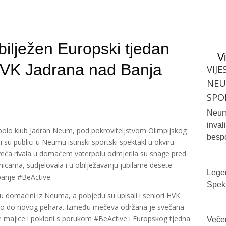
lježen Europski tjedan
Vi
VK Jadrana nad Banja
VIJE
NE
SPO
Neum 
inval
rpolo klub Jadran Neum, pod pokroviteljstvom Olimpijskog
bespo
i su publici u Neumu istinski sportski spektakl u okviru
veća rivala u domaćem vaterpolu odmjerila su snage pred
icama, sudjelovala i u obilježavanju jubilarne desete
Legen
panje #BeActive.
Spekt
i su domaćini iz Neuma, a pobjedu su upisali i seniori HVK
gao do novog pehara. Između mečeva održana je svečana
e majice i pokloni s porukom #BeActive i Europskog tjedna
Večer