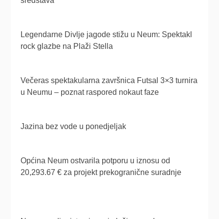
sredstava
Legendarne Divlje jagode stižu u Neum: Spektakl
rock glazbe na Plaži Stella
Večeras spektakularna završnica Futsal 3×3 turnira
u Neumu – poznat raspored nokaut faze
Jazina bez vode u ponedjeljak
Općina Neum ostvarila potporu u iznosu od
20,293.67 € za projekt prekogranične suradnje