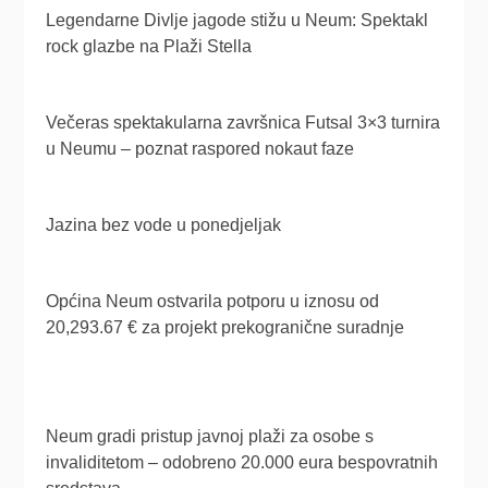
Legendarne Divlje jagode stižu u Neum: Spektakl
rock glazbe na Plaži Stella
Večeras spektakularna završnica Futsal 3×3 turnira
u Neumu – poznat raspored nokaut faze
Jazina bez vode u ponedjeljak
Općina Neum ostvarila potporu u iznosu od
20,293.67 € za projekt prekogranične suradnje
Neum gradi pristup javnoj plaži za osobe s
invaliditetom – odobreno 20.000 eura bespovratnih