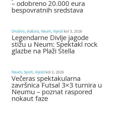
– odobreno 20.000 eura
bespovratnih sredstava
Društvo
,
Kultura
,
Neum
,
Vijesti
kol 3, 2026
Legendarne Divlje jagode
stižu u Neum: Spektakl rock
glazbe na Plaži Stella
Neum
,
Sport
,
Vijesti
kol 2, 2026
Večeras spektakularna
završnica Futsal 3×3 turnira u
Neumu – poznat raspored
nokaut faze