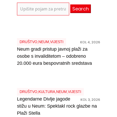
Search
for:
DRUŠTVO
,
NEUM
,
VIJESTI
KOL 4, 2026
Neum gradi pristup javnoj plaži za
osobe s invaliditetom – odobreno
20.000 eura bespovratnih sredstava
DRUŠTVO
,
KULTURA
,
NEUM
,
VIJESTI
Legendarne Divlje jagode
KOL 3, 2026
stižu u Neum: Spektakl rock glazbe na
Plaži Stella