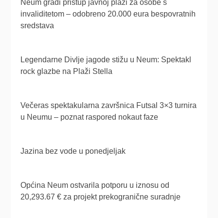
Neum gradi pristup javnoj plaži za osobe s
invaliditetom – odobreno 20.000 eura bespovratnih
sredstava
Legendarne Divlje jagode stižu u Neum: Spektakl
rock glazbe na Plaži Stella
Večeras spektakularna završnica Futsal 3×3 turnira
u Neumu – poznat raspored nokaut faze
Jazina bez vode u ponedjeljak
Općina Neum ostvarila potporu u iznosu od
20,293.67 € za projekt prekogranične suradnje