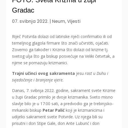
Gradac
07. svibnja 2022.
|
Neum
,
Vijesti
Riječ Potvrda dolazi od latinske riječi confirmatio ili od
temeljnog glagola firmare što znači učvrstiti, ojačati.
Zovemo ga također i Krizma što dolazi od krizme tj.
svetog ulja što ga biskup posvećuje na Veliki četvrtak, a
njime se pomazuju krizmanici.
Trajni učinci ovog sakramenta
jesu
rast u Duhu i
svjedočenje i branjenje vjere.
Danas, 7. svibnja 2022. godine, sakrament svete Krizme
u župi Gradac primilo je dvoje krizmanika. Sveto misno
slavlje bilo je u 17:00 sati, a predvodio ga je trebinjsko-
mrkanski biskup
Petar Palić
koji je krizmanicima i
udijelio sakrament svete Potvrde. Uz njega bili su
prisutni i don Stipe Gale, don Ante Luburić i don