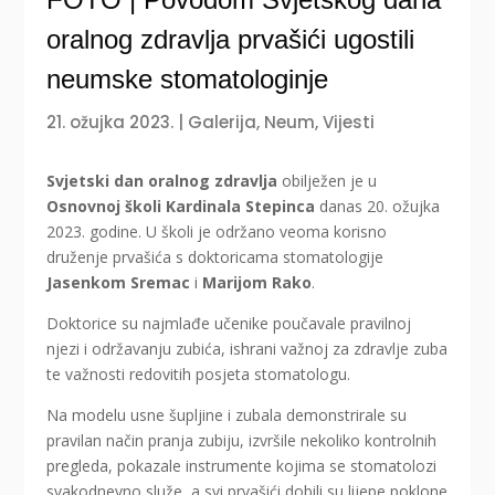
oralnog zdravlja prvašići ugostili
neumske stomatologinje
21. ožujka 2023.
|
Galerija
,
Neum
,
Vijesti
Svjetski dan oralnog zdravlja
obilježen je u
Osnovnoj školi Kardinala Stepinca
danas 20. ožujka
2023. godine. U školi je održano veoma korisno
druženje prvašića s doktoricama stomatologije
Jasenkom Sremac
i
Marijom Rako
.
Doktorice su najmlađe učenike poučavale pravilnoj
njezi i održavanju zubića, ishrani važnoj za zdravlje zuba
te važnosti redovitih posjeta stomatologu.
Na modelu usne šupljine i zubala demonstrirale su
pravilan način pranja zubiju, izvršile nekoliko kontrolnih
pregleda, pokazale instrumente kojima se stomatolozi
svakodnevno služe, a svi prvašići dobili su lijepe poklone