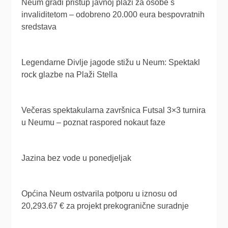
Neum gradi pristup javnoj plaži za osobe s
invaliditetom – odobreno 20.000 eura bespovratnih
sredstava
Legendarne Divlje jagode stižu u Neum: Spektakl
rock glazbe na Plaži Stella
Večeras spektakularna završnica Futsal 3×3 turnira
u Neumu – poznat raspored nokaut faze
Jazina bez vode u ponedjeljak
Općina Neum ostvarila potporu u iznosu od
20,293.67 € za projekt prekogranične suradnje