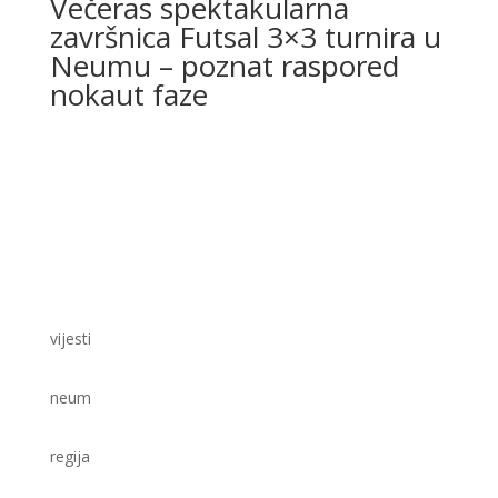
Večeras spektakularna
završnica Futsal 3×3 turnira u
Neumu – poznat raspored
nokaut faze
vijesti
neum
regija