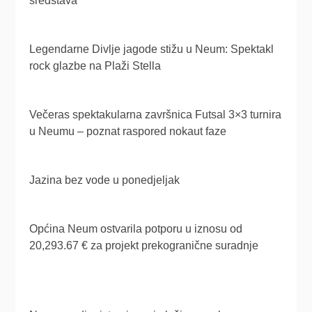
sredstava
Legendarne Divlje jagode stižu u Neum: Spektakl
rock glazbe na Plaži Stella
Večeras spektakularna završnica Futsal 3×3 turnira
u Neumu – poznat raspored nokaut faze
Jazina bez vode u ponedjeljak
Općina Neum ostvarila potporu u iznosu od
20,293.67 € za projekt prekogranične suradnje