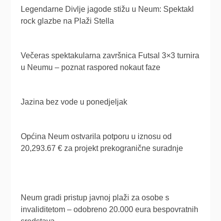
Legendarne Divlje jagode stižu u Neum: Spektakl
rock glazbe na Plaži Stella
Večeras spektakularna završnica Futsal 3×3 turnira
u Neumu – poznat raspored nokaut faze
Jazina bez vode u ponedjeljak
Općina Neum ostvarila potporu u iznosu od
20,293.67 € za projekt prekogranične suradnje
Neum gradi pristup javnoj plaži za osobe s
invaliditetom – odobreno 20.000 eura bespovratnih