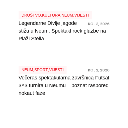
DRUŠTVO
,
KULTURA
,
NEUM
,
VIJESTI
Legendarne Divlje jagode
KOL 3, 2026
stižu u Neum: Spektakl rock glazbe na
Plaži Stella
NEUM
,
SPORT
,
VIJESTI
KOL 2, 2026
Večeras spektakularna završnica Futsal
3×3 turnira u Neumu – poznat raspored
nokaut faze