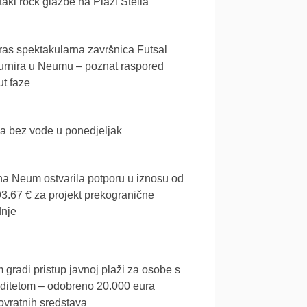
akl rock glazbe na Plaži Stella
as spektakularna završnica Futsal
urnira u Neumu – poznat raspored
t faze
a bez vode u ponedjeljak
a Neum ostvarila potporu u iznosu od
3.67 € za projekt prekogranične
dnje
gradi pristup javnoj plaži za osobe s
iditetom – odobreno 20.000 eura
vratnih sredstava