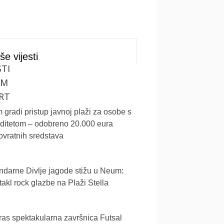
še vijesti
STI
UM
RT
gradi pristup javnoj plaži za osobe s
iditetom – odobreno 20.000 eura
vratnih sredstava
darne Divlje jagode stižu u Neum:
akl rock glazbe na Plaži Stella
as spektakularna završnica Futsal