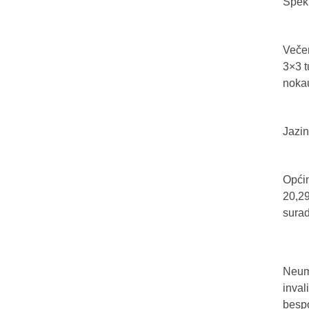
Spekt
Večer
3×3 t
nokau
Jazin
Općin
20,29
sura
Neum 
inval
bespo