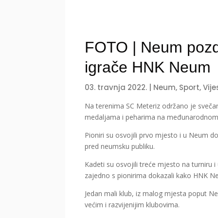
FOTO | Neum pozdr
igrače HNK Neum
03. travnja 2022.
|
Neum
,
Sport
,
Vije
Na terenima SC Meteriz održano je svečan
medaljama i peharima na međunarodnom tu
Pioniri su osvojili prvo mjesto i u Neum do
pred neumsku publiku.
Kadeti su osvojili treće mjesto na turniru
zajedno s pionirima dokazali kako HNK Ne
Jedan mali klub, iz malog mjesta poput Neu
većim i razvijenijim klubovima.