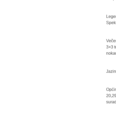
Legen
Spekt
Večer
3×3 t
nokau
Jazin
Općin
20,29
sura