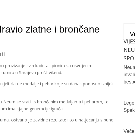
avio zlatne i brončane
Vi
VIJE
NE
sti
SPO
o prozivanje svih kadeta i pionira sa osvojenim
Neum 
rniru u Sarajevu prošli vikend.
inval
bespo
nijeli zlatne medalje i pehar koje su danas ponosno iznijeli
 i u Neum se vratili s brončanim medaljama i peharom, te
Legen
um ima sjajne generacije igrača.
Spekt
ma, ostvario je zavidne rezultate i to u natjecanju s puno
Večer