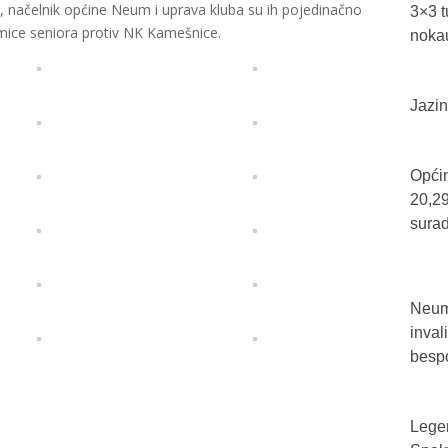
ji, načelnik općine Neum i uprava kluba su ih pojedinačno
3×3 t
kmice seniora protiv NK Kamešnice.
nokau
Jazin
Općin
20,29
sura
Neum 
inval
bespo
Legen