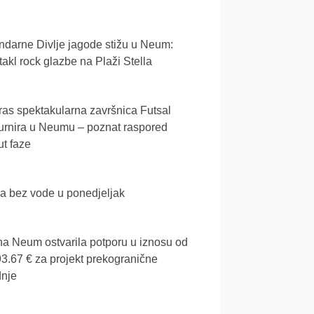
darne Divlje jagode stižu u Neum:
akl rock glazbe na Plaži Stella
as spektakularna završnica Futsal
urnira u Neumu – poznat raspored
t faze
a bez vode u ponedjeljak
a Neum ostvarila potporu u iznosu od
3.67 € za projekt prekogranične
dnje