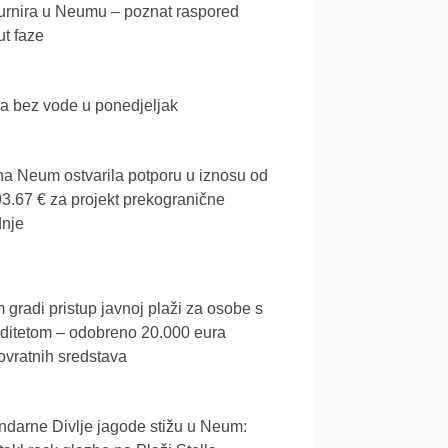
urnira u Neumu – poznat raspored
t faze
a bez vode u ponedjeljak
a Neum ostvarila potporu u iznosu od
3.67 € za projekt prekogranične
dnje
gradi pristup javnoj plaži za osobe s
iditetom – odobreno 20.000 eura
vratnih sredstava
darne Divlje jagode stižu u Neum: