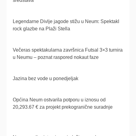
sredstava
Legendarne Divlje jagode stižu u Neum: Spektakl
rock glazbe na Plaži Stella
Večeras spektakularna završnica Futsal 3×3 turnira
u Neumu – poznat raspored nokaut faze
Jazina bez vode u ponedjeljak
Općina Neum ostvarila potporu u iznosu od
20,293.67 € za projekt prekogranične suradnje