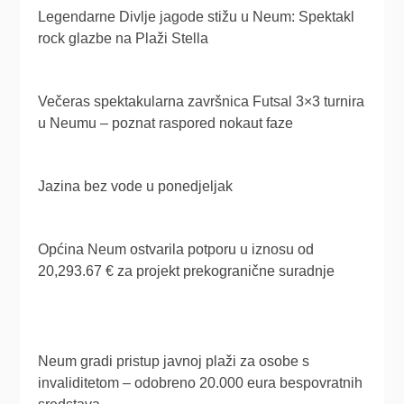
Legendarne Divlje jagode stižu u Neum: Spektakl
rock glazbe na Plaži Stella
Večeras spektakularna završnica Futsal 3×3 turnira
u Neumu – poznat raspored nokaut faze
Jazina bez vode u ponedjeljak
Općina Neum ostvarila potporu u iznosu od
20,293.67 € za projekt prekogranične suradnje
Neum gradi pristup javnoj plaži za osobe s
invaliditetom – odobreno 20.000 eura bespovratnih