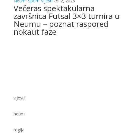
Neum
,
Sport
,
Vijesti
kol 2, 2026
Večeras spektakularna
završnica Futsal 3×3 turnira u
Neumu – poznat raspored
nokaut faze
vijesti
neum
regija