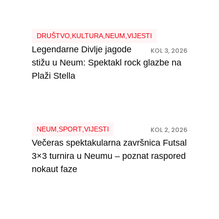
DRUŠTVO
,
KULTURA
,
NEUM
,
VIJESTI
Legendarne Divlje jagode
KOL 3, 2026
stižu u Neum: Spektakl rock glazbe na
Plaži Stella
NEUM
,
SPORT
,
VIJESTI
KOL 2, 2026
Večeras spektakularna završnica Futsal
3×3 turnira u Neumu – poznat raspored
nokaut faze