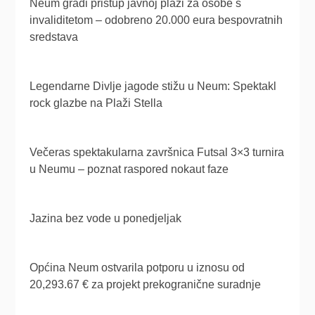
Neum gradi pristup javnoj plaži za osobe s
invaliditetom – odobreno 20.000 eura bespovratnih
sredstava
Legendarne Divlje jagode stižu u Neum: Spektakl
rock glazbe na Plaži Stella
Večeras spektakularna završnica Futsal 3×3 turnira
u Neumu – poznat raspored nokaut faze
Jazina bez vode u ponedjeljak
Općina Neum ostvarila potporu u iznosu od
20,293.67 € za projekt prekogranične suradnje