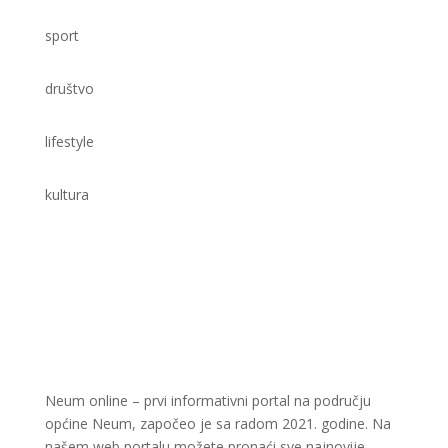
sport
društvo
lifestyle
kultura
Neum online – prvi informativni portal na području
općine Neum, započeo je sa radom 2021. godine. Na
našem web portalu možete pronaći sve najnovije