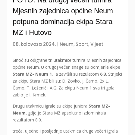
Mjesnih zajednica općine Neum
potpuna dominacija ekipa Stara
MZ i Hutovo
08. kolovoza 2024.
|
Neum
,
Sport
,
Vijesti
Sinoć su odigrane tri utakmice turnira Mjesnih zajednica
općine Neum. U drugoj večeri snage su odmjerile ekipe
Stara MZ- Neum 1
, a završili su rezulatom
6:3
. Strijelci
za ekipu Stara MZ bili su: D. Zovko, J. Čamo, 2x L.
Čamo, T. Leženić i A.G. Za ekipu Neum 1 sva tri gola
zabio je I. Krmek.
Drugu utakmicu igrale su ekipe juniora
Stara MZ-
Neum,
gdje je Stara MZ apsolutno izdominirala
rezultatom 8:0.
treća, ujedno i posljednje utakmica druge večeri igrala