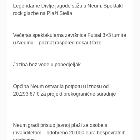
Legendarne Divlje jagode stižu u Neum: Spektakl
rock glazbe na Plaži Stella
Večeras spektakularna završnica Futsal 3×3 turnira
u Neumu – poznat raspored nokaut faze
Jazina bez vode u ponedjeljak
Općina Neum ostvarila potporu u iznosu od
20,293.67 € za projekt prekogranične suradnje
Neum gradi pristup javnoj plaži za osobe s
invaliditetom – odobreno 20.000 eura bespovratnih