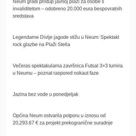
Neum gradi pristup javnoj plaži za osobe s
invaliditetom – odobreno 20.000 eura bespovratnih
sredstava
Legendarne Divlje jagode stižu u Neum: Spektakl
rock glazbe na Plaži Stella
Večeras spektakularna završnica Futsal 3×3 turnira
u Neumu – poznat raspored nokaut faze
Jazina bez vode u ponedjeljak
Općina Neum ostvarila potporu u iznosu od
20,293.67 € za projekt prekogranične suradnje