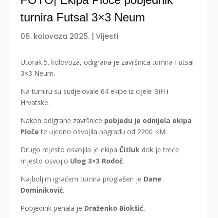
turnira Futsal 3×3 Neum
06. kolovoza 2025.
|
Vijesti
Utorak 5. kolovoza, odigrana je završnica turnira Futsal
3×3 Neum.
Na turniru su sudjelovale 64 ekipe iz cijele BiH i
Hrvatske.
Nakon odigrane završnice
pobjedu je odnijela ekipa
Ploče
te ujedno osvojila nagradu od 2200 KM.
Drugo mjesto osvojila je ekipa
Čitluk
dok je treće
mjesto osvojio
Ulog 3×3 Rodoč
.
Najboljim igračem turnira proglašen je
Dane
Dominiković.
Pobjednik penala je
Draženko Biokšić.