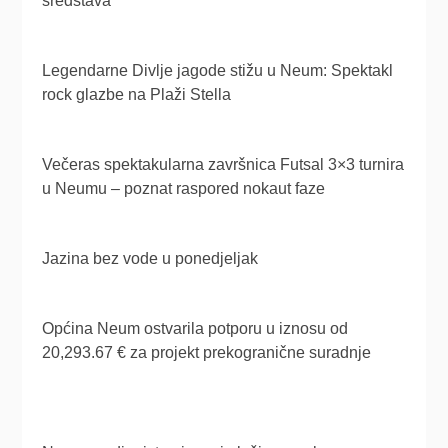
sredstava
Legendarne Divlje jagode stižu u Neum: Spektakl
rock glazbe na Plaži Stella
Večeras spektakularna završnica Futsal 3×3 turnira
u Neumu – poznat raspored nokaut faze
Jazina bez vode u ponedjeljak
Općina Neum ostvarila potporu u iznosu od
20,293.67 € za projekt prekogranične suradnje