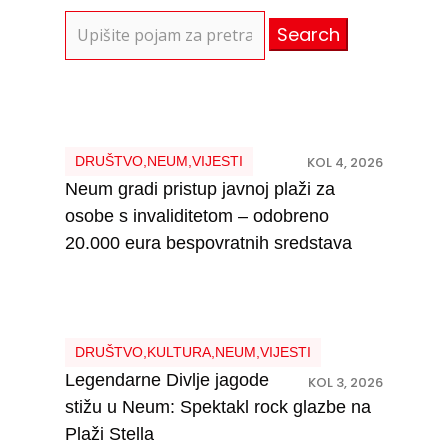
Search
for:
DRUŠTVO
,
NEUM
,
VIJESTI
KOL 4, 2026
Neum gradi pristup javnoj plaži za
osobe s invaliditetom – odobreno
20.000 eura bespovratnih sredstava
DRUŠTVO
,
KULTURA
,
NEUM
,
VIJESTI
Legendarne Divlje jagode
KOL 3, 2026
stižu u Neum: Spektakl rock glazbe na
Plaži Stella