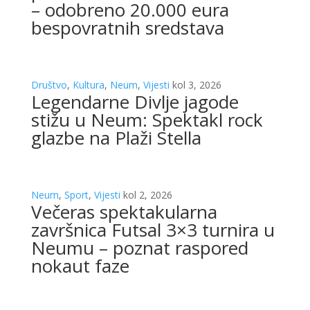
– odobreno 20.000 eura
bespovratnih sredstava
Društvo
,
Kultura
,
Neum
,
Vijesti
kol 3, 2026
Legendarne Divlje jagode
stižu u Neum: Spektakl rock
glazbe na Plaži Stella
Neum
,
Sport
,
Vijesti
kol 2, 2026
Večeras spektakularna
završnica Futsal 3×3 turnira u
Neumu – poznat raspored
nokaut faze