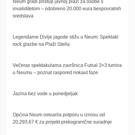
Neum gradi pristup javnoj plaži za osobe s
invaliditetom – odobreno 20.000 eura bespovratnih
sredstava
Legendarne Divlje jagode stižu u Neum: Spektakl
rock glazbe na Plaži Stella
Večeras spektakularna završnica Futsal 3×3 turnira
u Neumu – poznat raspored nokaut faze
Jazina bez vode u ponedjeljak
Općina Neum ostvarila potporu u iznosu od
20,293.67 € za projekt prekogranične suradnje