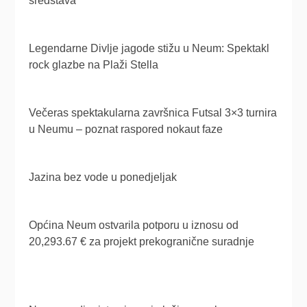
sredstava
Legendarne Divlje jagode stižu u Neum: Spektakl
rock glazbe na Plaži Stella
Večeras spektakularna završnica Futsal 3×3 turnira
u Neumu – poznat raspored nokaut faze
Jazina bez vode u ponedjeljak
Općina Neum ostvarila potporu u iznosu od
20,293.67 € za projekt prekogranične suradnje