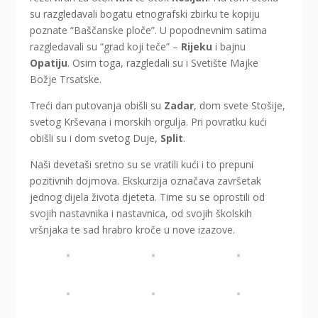
su razgledavali bogatu etnografski zbirku te kopiju
poznate “Baščanske ploče”. U popodnevnim satima
razgledavali su “grad koji teče” –
Rijeku
i bajnu
Opatiju
. Osim toga, razgledali su i Svetište Majke
Božje Trsatske.
Treći dan putovanja obišli su
Zadar
, dom svete Stošije,
svetog Krševana i morskih orgulja. Pri povratku kući
obišli su i dom svetog Duje,
Split
.
Naši devetaši sretno su se vratili kući i to prepuni
pozitivnih dojmova. Ekskurzija označava završetak
jednog dijela života djeteta. Time su se oprostili od
svojih nastavnika i nastavnica, od svojih školskih
vršnjaka te sad hrabro kroče u nove izazove.