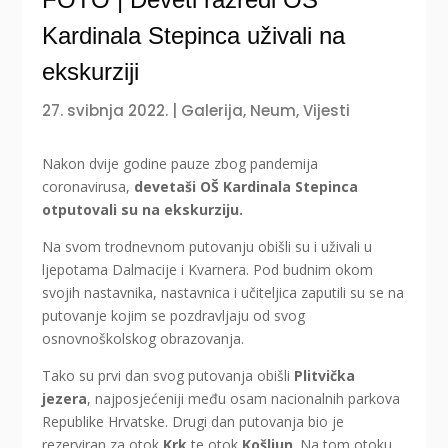
Kardinala Stepinca uživali na
ekskurziji
27. svibnja 2022.
|
Galerija
,
Neum
,
Vijesti
Nakon dvije godine pauze zbog pandemija
coronavirusa,
devetaši OŠ Kardinala Stepinca
otputovali su na ekskurziju.
Na svom trodnevnom putovanju obišli su i uživali u
ljepotama Dalmacije i Kvarnera. Pod budnim okom
svojih nastavnika, nastavnica i učiteljica zaputili su se na
putovanje kojim se pozdravljaju od svog
osnovnoškolskog obrazovanja.
Tako su prvi dan svog putovanja obišli
Plitvička
jezera
, najposjećeniji među osam nacionalnih parkova
Republike Hrvatske. Drugi dan putovanja bio je
rezerviran za otok
Krk
te otok
Košljun
. Na tom otoku