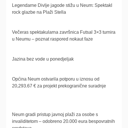
Legendarne Divlje jagode stižu u Neum: Spektakl
rock glazbe na Plaži Stella
Večeras spektakularna završnica Futsal 3×3 turnira
u Neumu – poznat raspored nokaut faze
Jazina bez vode u ponedjeljak
Općina Neum ostvarila potporu u iznosu od
20,293.67 € za projekt prekogranične suradnje
Neum gradi pristup javnoj plaži za osobe s
invaliditetom – odobreno 20.000 eura bespovratnih