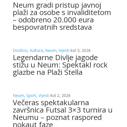
Neum gradi pristup javnoj
plaži za osobe s invaliditetom
– odobreno 20.000 eura
bespovratnih sredstava
Društvo
,
Kultura
,
Neum
,
Vijesti
kol 3, 2026
Legendarne Divlje jagode
stižu u Neum: Spektakl rock
glazbe na Plaži Stella
Neum
,
Sport
,
Vijesti
kol 2, 2026
Večeras spektakularna
završnica Futsal 3×3 turnira u
Neumu – poznat raspored
nokaut faze