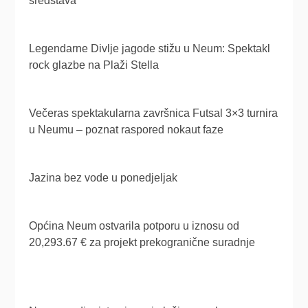
sredstava
Legendarne Divlje jagode stižu u Neum: Spektakl
rock glazbe na Plaži Stella
Večeras spektakularna završnica Futsal 3×3 turnira
u Neumu – poznat raspored nokaut faze
Jazina bez vode u ponedjeljak
Općina Neum ostvarila potporu u iznosu od
20,293.67 € za projekt prekogranične suradnje