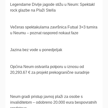
Legendarne Divlje jagode stižu u Neum: Spektakl
rock glazbe na Plaži Stella
Večeras spektakularna završnica Futsal 3×3 turnira
u Neumu – poznat raspored nokaut faze
Jazina bez vode u ponedjeljak
Općina Neum ostvarila potporu u iznosu od
20,293.67 € za projekt prekogranične suradnje
Neum gradi pristup javnoj plaži za osobe s
invaliditetom – odobreno 20.000 eura bespovratnih