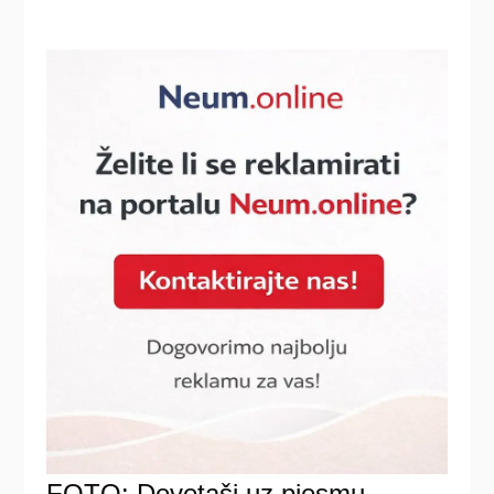
FOTO: Devetaši uz pjesmu