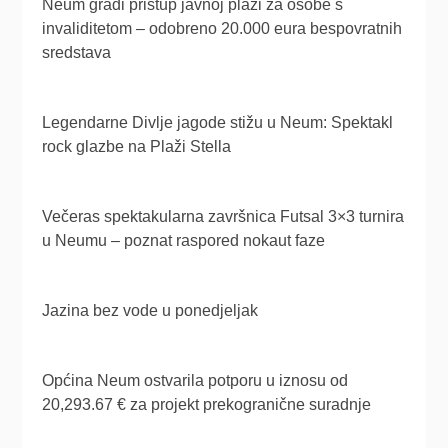
Neum gradi pristup javnoj plaži za osobe s
invaliditetom – odobreno 20.000 eura bespovratnih
sredstava
Legendarne Divlje jagode stižu u Neum: Spektakl
rock glazbe na Plaži Stella
Večeras spektakularna završnica Futsal 3×3 turnira
u Neumu – poznat raspored nokaut faze
Jazina bez vode u ponedjeljak
Općina Neum ostvarila potporu u iznosu od
20,293.67 € za projekt prekogranične suradnje