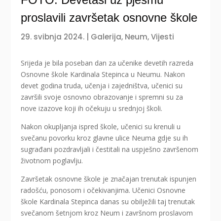
proslavili završetak osnovne škole
29. svibnja 2024.
|
Galerija
,
Neum
,
Vijesti
Srijeda je bila poseban dan za učenike devetih razreda
Osnovne škole Kardinala Stepinca u Neumu. Nakon
devet godina truda, učenja i zajedništva, učenici su
završili svoje osnovno obrazovanje i spremni su za
nove izazove koji ih očekuju u srednjoj školi.
Nakon okupljanja ispred škole, učenici su krenuli u
svečanu povorku kroz glavne ulice Neuma gdje su ih
sugrađani pozdravljali i čestitali na uspješno završenom
životnom poglavlju.
Završetak osnovne škole je značajan trenutak ispunjen
radošću, ponosom i očekivanjima. Učenici Osnovne
škole Kardinala Stepinca danas su obilježili taj trenutak
svečanom šetnjom kroz Neum i završnom proslavom