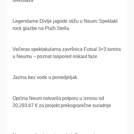
sredstava
Legendarne Divlje jagode stižu u Neum: Spektakl
rock glazbe na Plaži Stella
Večeras spektakularna završnica Futsal 3×3 turnira
u Neumu – poznat raspored nokaut faze
Jazina bez vode u ponedjeljak
Općina Neum ostvarila potporu u iznosu od
20,293.67 € za projekt prekogranične suradnje