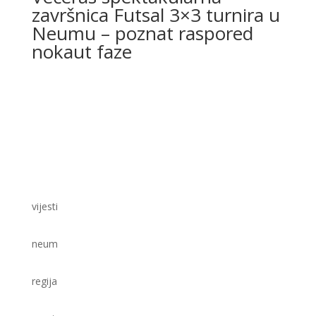
završnica Futsal 3×3 turnira u
Neumu – poznat raspored
nokaut faze
vijesti
neum
regija