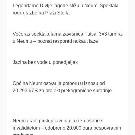
Legendarne Divlje jagode stižu u Neum: Spektakl
rock glazbe na Plaži Stella
Večeras spektakularna završnica Futsal 3×3 turnira
u Neumu – poznat raspored nokaut faze
Jazina bez vode u ponedjeljak
Općina Neum ostvarila potporu u iznosu od
20,293.67 € za projekt prekogranične suradnje
Neum gradi pristup javnoj plaži za osobe s
invaliditetom – odobreno 20.000 eura bespovratnih