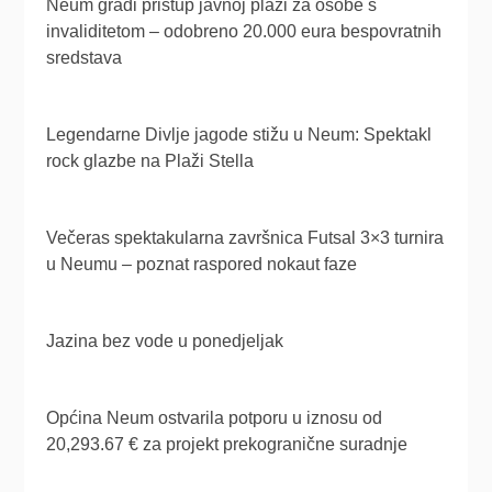
Neum gradi pristup javnoj plaži za osobe s
invaliditetom – odobreno 20.000 eura bespovratnih
sredstava
Legendarne Divlje jagode stižu u Neum: Spektakl
rock glazbe na Plaži Stella
Večeras spektakularna završnica Futsal 3×3 turnira
u Neumu – poznat raspored nokaut faze
Jazina bez vode u ponedjeljak
Općina Neum ostvarila potporu u iznosu od
20,293.67 € za projekt prekogranične suradnje