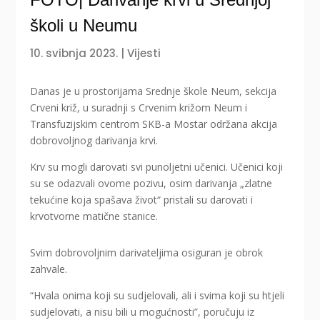
školi u Neumu
10. svibnja 2023.
|
Vijesti
Danas je u prostorijama Srednje škole Neum, sekcija
Crveni križ, u suradnji s Crvenim križom Neum i
Transfuzijskim centrom SKB-a Mostar održana akcija
dobrovoljnog darivanja krvi.
Krv su mogli darovati svi punoljetni učenici. Učenici koji
su se odazvali ovome pozivu, osim darivanja „zlatne
tekućine koja spašava život“ pristali su darovati i
krvotvorne matične stanice.
Svim dobrovoljnim darivateljima osiguran je obrok
zahvale.
“Hvala onima koji su sudjelovali, ali i svima koji su htjeli
sudjelovati, a nisu bili u mogućnosti”, poručuju iz