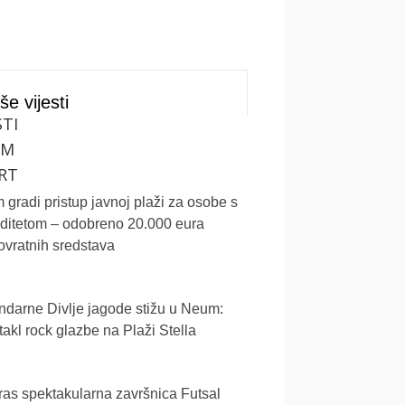
še vijesti
STI
UM
RT
gradi pristup javnoj plaži za osobe s
iditetom – odobreno 20.000 eura
vratnih sredstava
darne Divlje jagode stižu u Neum:
akl rock glazbe na Plaži Stella
as spektakularna završnica Futsal