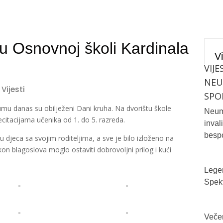
 Osnovnoj školi Kardinala
Vi
VIJE
NE
,
Vijesti
SPO
mu danas su obilježeni Dani kruha. Na dvorištu škole
Neum 
citacijama učenika od 1. do 5. razreda.
inval
bespo
su djeca sa svojim roditeljima, a sve je bilo izloženo na
on blagoslova moglo ostaviti dobrovoljni prilog i kući
Legen
Spekt
Večer