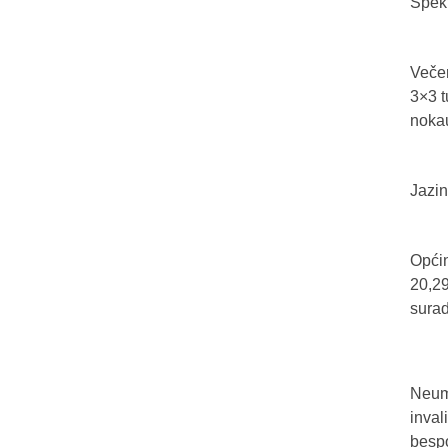
Spekt
Večer
3×3 t
nokau
Jazin
Općin
20,29
sura
Neum 
inval
bespo