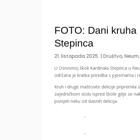
FOTO: Dani kruha u
Stepinca
21. listopada 2025.
|
Društvo
,
Neum
U Osnovnoj školi Kardinala Stepinca u Neu
održana je kratka priredba s pjesmama i re
Kruh i druge maštovite delicije pripremila 
zajedničkom stolu ispred škole gdje se nak
ponijeti neku od slasnih delicija.