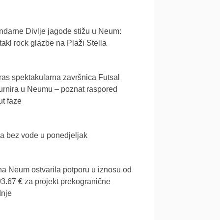
darne Divlje jagode stižu u Neum:
akl rock glazbe na Plaži Stella
as spektakularna završnica Futsal
urnira u Neumu – poznat raspored
t faze
a bez vode u ponedjeljak
a Neum ostvarila potporu u iznosu od
3.67 € za projekt prekogranične
dnje