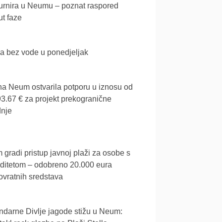
urnira u Neumu – poznat raspored
t faze
a bez vode u ponedjeljak
a Neum ostvarila potporu u iznosu od
3.67 € za projekt prekogranične
dnje
gradi pristup javnoj plaži za osobe s
iditetom – odobreno 20.000 eura
vratnih sredstava
darne Divlje jagode stižu u Neum: