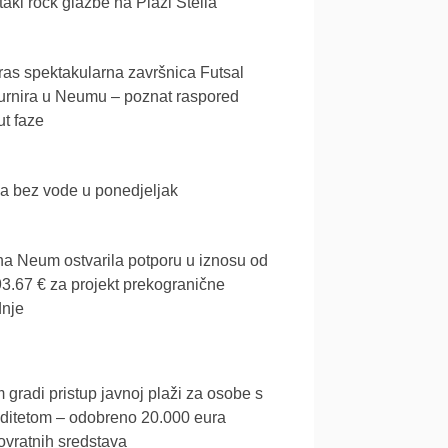
akl rock glazbe na Plaži Stella
as spektakularna završnica Futsal
urnira u Neumu – poznat raspored
t faze
a bez vode u ponedjeljak
a Neum ostvarila potporu u iznosu od
3.67 € za projekt prekogranične
dnje
gradi pristup javnoj plaži za osobe s
iditetom – odobreno 20.000 eura
vratnih sredstava