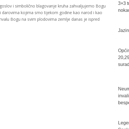
3×3 t
goslov i simbolično blagovanje kruha zahvaljujemo Bogu
nokau
i darovima kojima smo tijekom godine kao narod i kao
 zahvalu Bogu na svim plodovima zemlje danas je ispred
Jazin
Općin
20,29
sura
Neum 
inval
bespo
Legen