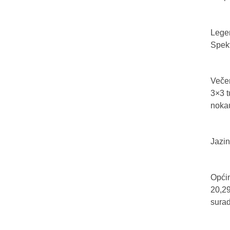
Legen
Spekt
Večer
3×3 t
nokau
Jazin
Općin
20,29
sura