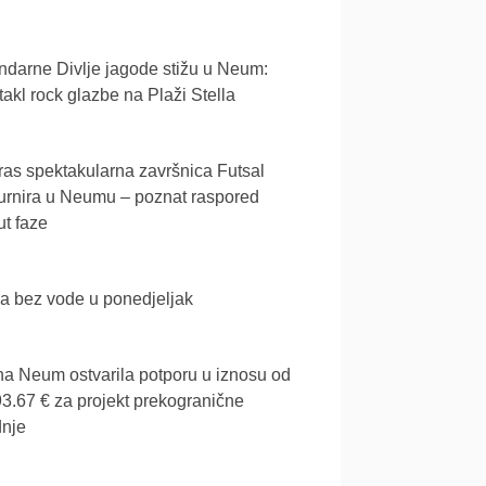
darne Divlje jagode stižu u Neum:
akl rock glazbe na Plaži Stella
as spektakularna završnica Futsal
urnira u Neumu – poznat raspored
t faze
a bez vode u ponedjeljak
a Neum ostvarila potporu u iznosu od
3.67 € za projekt prekogranične
dnje