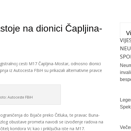
stoje na dionici Čapljina-
Vi
VIJE
NE
SPO
stralnoj cesti M17 Čapljina-Mostar, odnosno dionici
Neum 
ipnja iz Autocesta FBiH su prikazali alternativne pravce
inval
bespo
Foto: Autoceste FBiH
Legen
Spekt
z ograničenja do Bijače preko Čitluka, te pravac Buna-
azlog obustave prometa navodi se izvođenje radova na
Večer
itelj koridora Vc kao i priključka iste na M17.