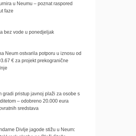
urnira u Neumu – poznat raspored
t faze
a bez vode u ponedjeljak
a Neum ostvarila potporu u iznosu od
3.67 € za projekt prekogranične
dnje
gradi pristup javnoj plaži za osobe s
iditetom – odobreno 20.000 eura
vratnih sredstava
darne Divlje jagode stižu u Neum: