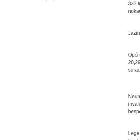
3×3 t
nokau
Jazin
Općin
20,29
sura
Neum 
inval
bespo
Legen