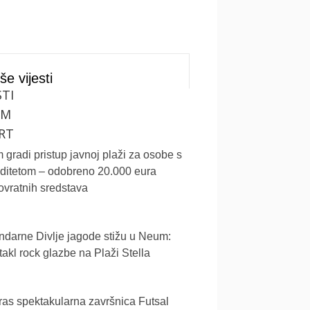
še vijesti
STI
UM
RT
gradi pristup javnoj plaži za osobe s
iditetom – odobreno 20.000 eura
vratnih sredstava
darne Divlje jagode stižu u Neum:
akl rock glazbe na Plaži Stella
as spektakularna završnica Futsal