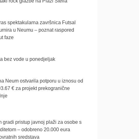
akl rock glazbe na Plaži Stella
as spektakularna završnica Futsal
urnira u Neumu – poznat raspored
t faze
a bez vode u ponedjeljak
a Neum ostvarila potporu u iznosu od
3.67 € za projekt prekogranične
dnje
gradi pristup javnoj plaži za osobe s
iditetom – odobreno 20.000 eura
vratnih sredstava