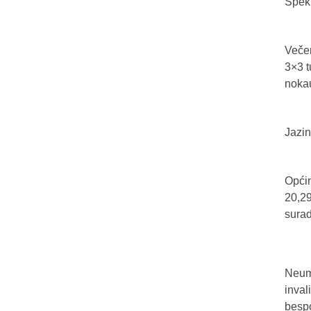
Spekt
Večer
3×3 t
nokau
Jazin
Općin
20,29
sura
Neum 
inval
bespo