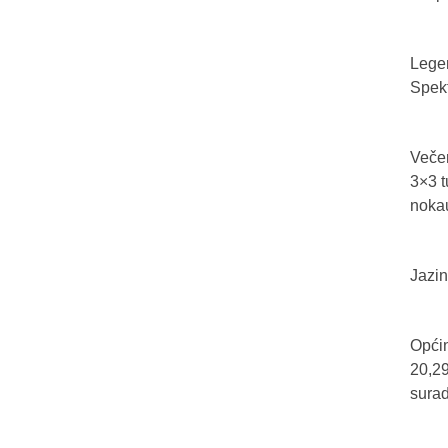
Legen
Spekt
Večer
3×3 t
nokau
Jazin
Općin
20,29
sura