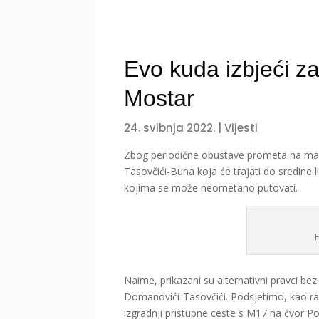
Evo kuda izbjeći za
Mostar
24. svibnja 2022.
|
Vijesti
Zbog periodične obustave prometa na magi
Tasovčići-Buna koja će trajati do sredine l
kojima se može neometano putovati.
Naime, prikazani su alternativni pravci be
Domanovići-Tasovčići. Podsjetimo, kao r
izgradnji pristupne ceste s M17 na čvor Poč