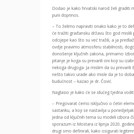
Dodao je kako hrvatski narod želi graditi 
puni doprinos.
– To želimo napraviti onako kako je to defi
će tražiti građansku državu što god mislili 
odcijepe kao što su već tražili, a ja pred
ovdje pravimo atmosferu stabilnosti, dogov
donošenje ključnih zakona, primarno Izbo
pitanje je koga su prevarili oni koji su izab
nekoga drugoga. Ja mislim da su prevarili 
nešto takvo urade ako misle da je to dobar
budućnost – kazao je dr. Čović.
Naglasio je kako će se idućeg tjedna vodi
– Pregovarat ćemo isključivo o četiri el
sastanku, a koji se nastavlja u ponedjeljak,
Jedna od ključnih tema su modeli izbora 
sporazum iz Mostara iz lipnja 2020. godin
drugi smo definirali, kako osigurati legiti