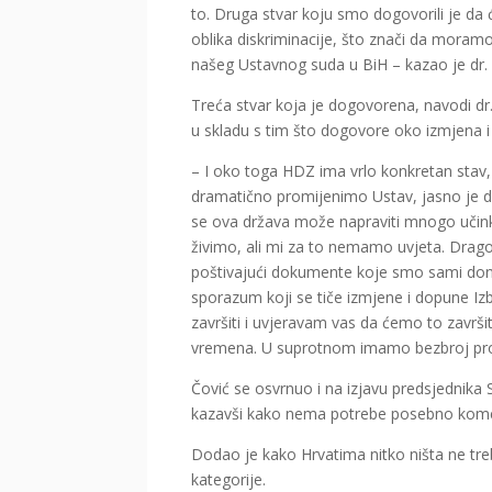
to. Druga stvar koju smo dogovorili je da 
oblika diskriminacije, što znači da moramo
našeg Ustavnog suda u BiH – kazao je dr. 
Treća stvar koja je dogovorena, navodi dr
u skladu s tim što dogovore oko izmjena 
– I oko toga HDZ ima vrlo konkretan stav, a
dramatično promijenimo Ustav, jasno je da 
se ova država može napraviti mnogo učin
živimo, ali mi za to nemamo uvjeta. Drag
poštivajući dokumente koje smo sami donij
sporazum koji se tiče izmjene i dopune Iz
završiti i uvjeravam vas da ćemo to završi
vremena. U suprotnom imamo bezbroj prob
Čović se osvrnuo i na izjavu predsjednika
kazavši kako nema potrebe posebno koment
Dodao je kako Hrvatima nitko ništa ne tre
kategorije.