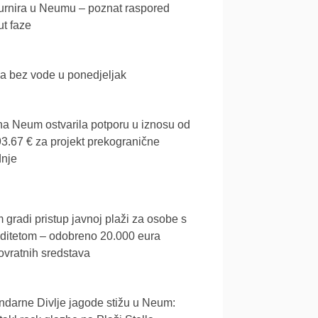
urnira u Neumu – poznat raspored
t faze
a bez vode u ponedjeljak
a Neum ostvarila potporu u iznosu od
3.67 € za projekt prekogranične
dnje
gradi pristup javnoj plaži za osobe s
iditetom – odobreno 20.000 eura
vratnih sredstava
darne Divlje jagode stižu u Neum: