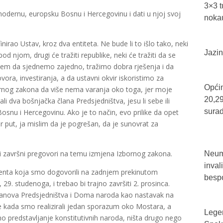
3×3 t
modernu, europsku Bosnu i Hercegovinu i dati u njoj svoj
nokau
nirao Ustav, kroz dva entiteta. Ne bude li to išlo tako, neki
Jazin
pod njom, drugi će tražiti republike, neki će tražiti da se
lažem da sjednemo zajedno, tražimo dobra rješenja i da
ora, investiranja, a da ustavni okvir iskoristimo za
Općin
rnog zakona da više nema varanja oko toga, jer moje
20,29
rali dva bošnjačka člana Predsjedništva, jesu li sebe ili
sura
Bosnu i Hercegovinu. Ako je to način, evo prilike da opet
 put, ja mislim da je pogrešan, da je sunovrat za
ti završni pregovori na temu izmjena Izbornog zakona.
Neum 
inval
ementa koja smo dogovorili na zadnjem prekinutom
bespo
 29. studenoga, i trebao bi trajno završiti 2. prosinca.
članova Predsjedništva i Doma naroda kao nastavak na
e kada smo realizirali jedan sporazum oko Mostara, a
Legen
mno predstavljanje konstitutivnih naroda, ništa drugo nego