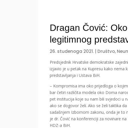
Dragan Čović: Oko k
legitimnog predst
26. studenoga 2021.
|
Društvo
,
Neu
Predsjednik Hrvatske demokratske zajedn
izjavio je u petak na Kupresu kako nema 
predstavljanja i Ustava BiH.
– Kompromisa ima oko prijedloga o kojim
bar četiri različita modela oko Doma narod 
pet institucija koje su nam bili svjedoci 
ako se dogovor želi. Ako se želi taktika da
sadašnjem Izbornom zakonu, onda je to ne
je dr. Čović na konferenciji za novinare n
HDZ-a BiH.