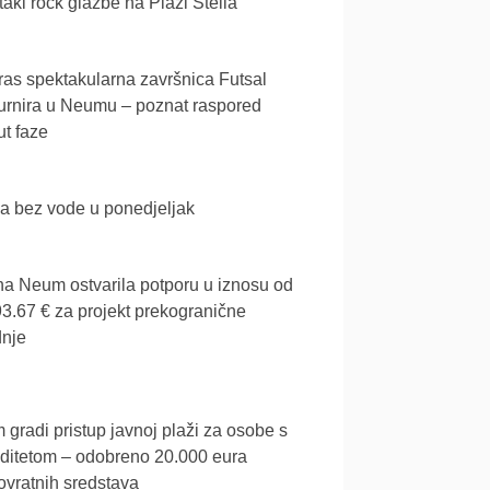
akl rock glazbe na Plaži Stella
as spektakularna završnica Futsal
urnira u Neumu – poznat raspored
t faze
a bez vode u ponedjeljak
a Neum ostvarila potporu u iznosu od
3.67 € za projekt prekogranične
dnje
gradi pristup javnoj plaži za osobe s
iditetom – odobreno 20.000 eura
vratnih sredstava