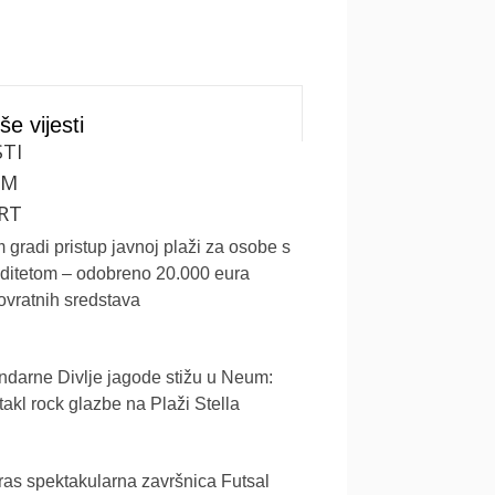
še vijesti
STI
UM
RT
gradi pristup javnoj plaži za osobe s
iditetom – odobreno 20.000 eura
vratnih sredstava
darne Divlje jagode stižu u Neum:
akl rock glazbe na Plaži Stella
as spektakularna završnica Futsal