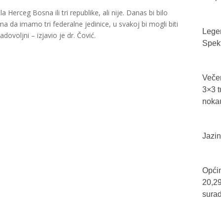
la Herceg Bosna ili tri republike, ali nije. Danas bi bilo
a da imamo tri federalne jedinice, u svakoj bi mogli biti
Legen
zadovoljni – izjavio je dr. Čović.
Spekt
Večer
3×3 t
nokau
Jazin
Općin
20,29
sura