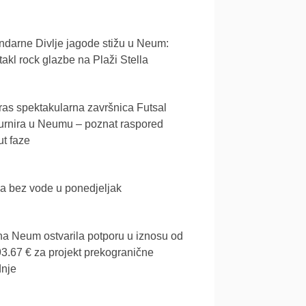
darne Divlje jagode stižu u Neum:
akl rock glazbe na Plaži Stella
as spektakularna završnica Futsal
urnira u Neumu – poznat raspored
t faze
a bez vode u ponedjeljak
a Neum ostvarila potporu u iznosu od
3.67 € za projekt prekogranične
dnje