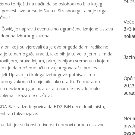
Spekt
ćemo to riješiti na način da se oslobodimo bilo kojeg
 provesti sve presude Suda u Strasbourgu, a prije toga i
Čović.
Večer
. Čović, je napraviti eventualno ograničene izmjene Ustava
3×3 t
i dopuna Izbornog zakona.
nokau
 oni koji su vjerovali da je ovo prigoda da mi radikalno i
je to nemoguće uraditi, iako bih ja to volio jer mislim da
Jazin
kovitijom, pravednijom, primjerenijom vremenu u kojem
o mi je da možemo ući u ovaj pregovarački proces
eli. Upravo ja i kolega Izetbegović potpisali smo
Općin
bornog zakona i to nije bilo lako uraditi. To moramo
20,29
ti u neizbornoj godini, a ostalo nam je još vrlo malo
sura
lema – kazao je dr. Čović.
 SDA Bakira Izetbegovića da HDZ BiH neće dobiti ništa,
irati takve izjave.
Neum 
ba dati jer su konstitutivnost i domovi naroda ustavne
inval
bespo