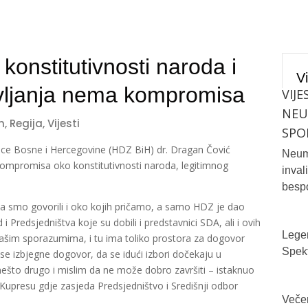
onstitutivnosti naroda i
Vi
avljanja nema kompromisa
VIJE
NE
m
,
Regija
,
Vijesti
SPO
ice Bosne i Hercegovine (HDZ BiH) dr. Dragan Čović
Neum 
kompromisa oko konstitutivnosti naroda, legitimnog
inval
bespo
a smo govorili i oko kojih pričamo, a samo HDZ je dao
i Predsjedništva koje su dobili i predstavnici SDA, ali i ovih
Legen
u našim sporazumima, i tu ima toliko prostora za dogovor
Spekt
 se izbjegne dogovor, da se idući izbori dočekaju u
što drugo i mislim da ne može dobro završiti – istaknuo
a Kupresu gdje zasjeda Predsjedništvo i Središnji odbor
Večer