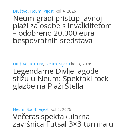
Društvo
,
Neum
,
Vijesti
kol 4, 2026
Neum gradi pristup javnoj
plaži za osobe s invaliditetom
– odobreno 20.000 eura
bespovratnih sredstava
Društvo
,
Kultura
,
Neum
,
Vijesti
kol 3, 2026
Legendarne Divlje jagode
stižu u Neum: Spektakl rock
glazbe na Plaži Stella
Neum
,
Sport
,
Vijesti
kol 2, 2026
Večeras spektakularna
završnica Futsal 3×3 turnira u