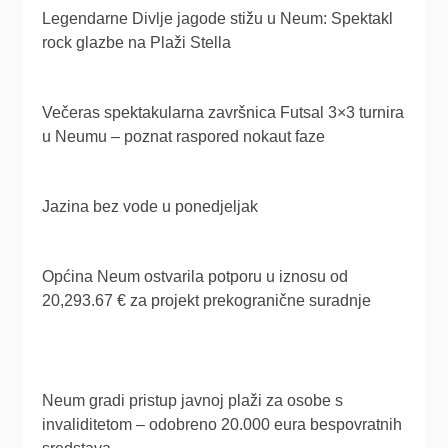
Legendarne Divlje jagode stižu u Neum: Spektakl
rock glazbe na Plaži Stella
Večeras spektakularna završnica Futsal 3×3 turnira
u Neumu – poznat raspored nokaut faze
Jazina bez vode u ponedjeljak
Općina Neum ostvarila potporu u iznosu od
20,293.67 € za projekt prekogranične suradnje
Neum gradi pristup javnoj plaži za osobe s
invaliditetom – odobreno 20.000 eura bespovratnih