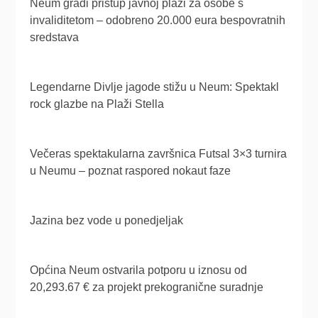
Neum gradi pristup javnoj plaži za osobe s
invaliditetom – odobreno 20.000 eura bespovratnih
sredstava
Legendarne Divlje jagode stižu u Neum: Spektakl
rock glazbe na Plaži Stella
Večeras spektakularna završnica Futsal 3×3 turnira
u Neumu – poznat raspored nokaut faze
Jazina bez vode u ponedjeljak
Općina Neum ostvarila potporu u iznosu od
20,293.67 € za projekt prekogranične suradnje