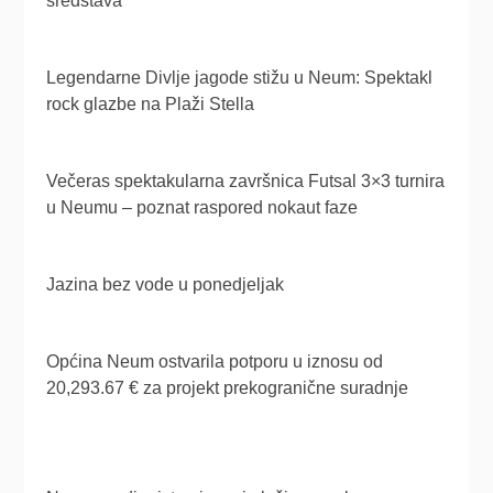
sredstava
Legendarne Divlje jagode stižu u Neum: Spektakl
rock glazbe na Plaži Stella
Večeras spektakularna završnica Futsal 3×3 turnira
u Neumu – poznat raspored nokaut faze
Jazina bez vode u ponedjeljak
Općina Neum ostvarila potporu u iznosu od
20,293.67 € za projekt prekogranične suradnje