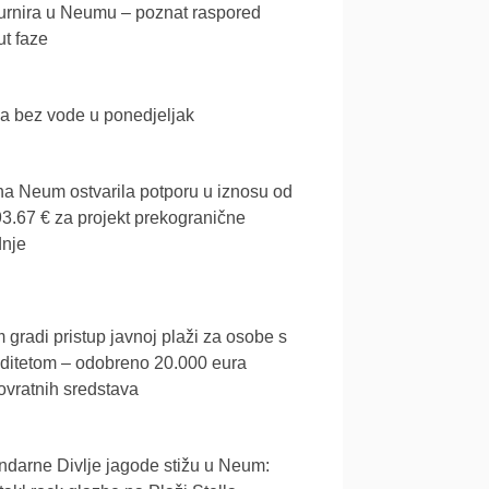
urnira u Neumu – poznat raspored
t faze
a bez vode u ponedjeljak
a Neum ostvarila potporu u iznosu od
3.67 € za projekt prekogranične
dnje
gradi pristup javnoj plaži za osobe s
iditetom – odobreno 20.000 eura
vratnih sredstava
darne Divlje jagode stižu u Neum: