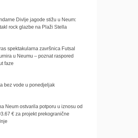
darne Divlje jagode stižu u Neum:
akl rock glazbe na Plaži Stella
as spektakularna završnica Futsal
urnira u Neumu – poznat raspored
t faze
a bez vode u ponedjeljak
a Neum ostvarila potporu u iznosu od
3.67 € za projekt prekogranične
dnje