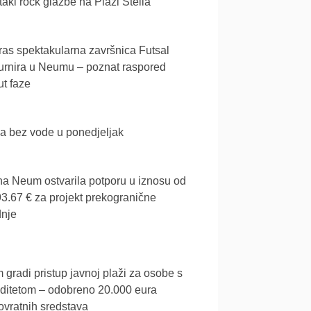
akl rock glazbe na Plaži Stella
as spektakularna završnica Futsal
urnira u Neumu – poznat raspored
t faze
a bez vode u ponedjeljak
a Neum ostvarila potporu u iznosu od
3.67 € za projekt prekogranične
dnje
gradi pristup javnoj plaži za osobe s
iditetom – odobreno 20.000 eura
vratnih sredstava