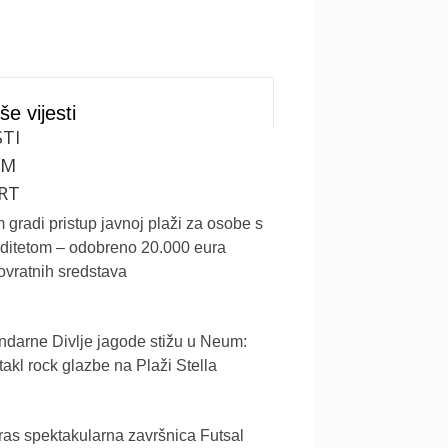
še vijesti
STI
UM
RT
gradi pristup javnoj plaži za osobe s
iditetom – odobreno 20.000 eura
vratnih sredstava
darne Divlje jagode stižu u Neum:
akl rock glazbe na Plaži Stella
as spektakularna završnica Futsal