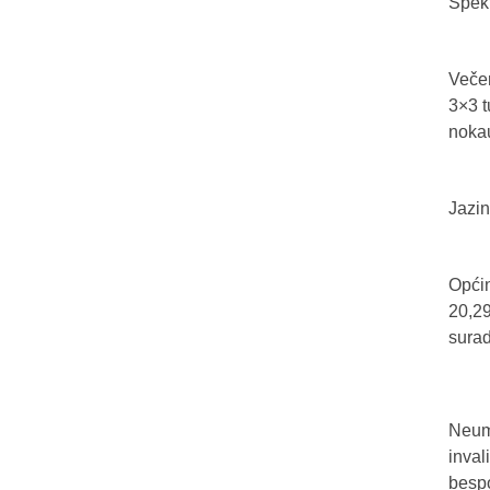
Spekt
Večer
3×3 t
nokau
Jazin
Općin
20,29
sura
Neum 
inval
bespo