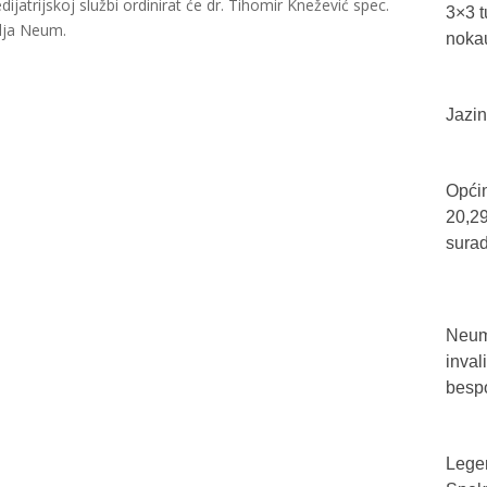
atrijskoj službi ordinirat će dr. Tihomir Knežević spec.
3×3 t
lja Neum.
nokau
Jazin
Općin
20,29
sura
Neum 
inval
bespo
Legen