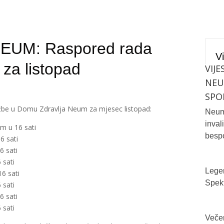
UM: Raspored rada
Vi
 za listopad
VIJE
NE
SPO
užbe u Domu Zdravlja Neum za mjesec listopad:
Neum 
inval
m u 16 sati
bespo
6 sati
6 sati
 sati
Legen
6 sati
Spekt
 sati
6 sati
 sati
Večer