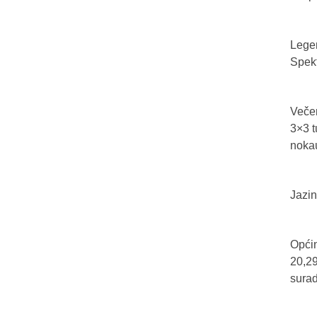
Legen
Spekt
Večer
3×3 t
nokau
Jazin
Općin
20,29
sura