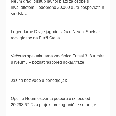
Neum gradi pristup javnoj plaži za osobe s
invaliditetom – odobreno 20.000 eura bespovratnih
sredstava
Legendarne Divlje jagode stižu u Neum: Spektakl
rock glazbe na Plaži Stella
Večeras spektakularna završnica Futsal 3×3 turnira
u Neumu – poznat raspored nokaut faze
Jazina bez vode u ponedjeljak
Općina Neum ostvarila potporu u iznosu od
20,293.67 € za projekt prekogranične suradnje