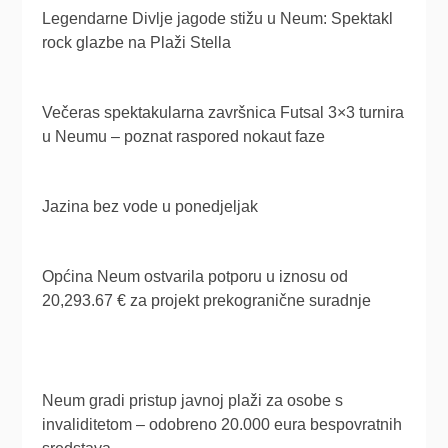
Legendarne Divlje jagode stižu u Neum: Spektakl
rock glazbe na Plaži Stella
Večeras spektakularna završnica Futsal 3×3 turnira
u Neumu – poznat raspored nokaut faze
Jazina bez vode u ponedjeljak
Općina Neum ostvarila potporu u iznosu od
20,293.67 € za projekt prekogranične suradnje
Neum gradi pristup javnoj plaži za osobe s
invaliditetom – odobreno 20.000 eura bespovratnih