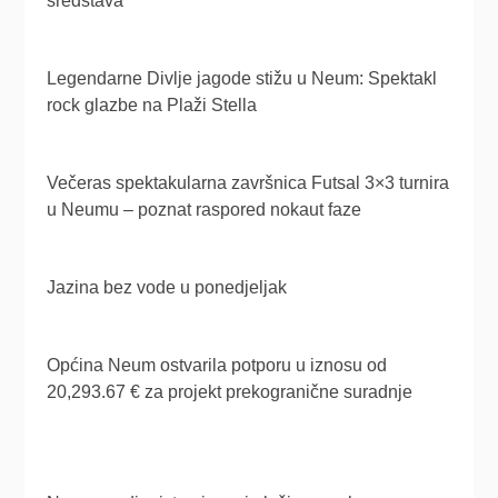
sredstava
Legendarne Divlje jagode stižu u Neum: Spektakl
rock glazbe na Plaži Stella
Večeras spektakularna završnica Futsal 3×3 turnira
u Neumu – poznat raspored nokaut faze
Jazina bez vode u ponedjeljak
Općina Neum ostvarila potporu u iznosu od
20,293.67 € za projekt prekogranične suradnje