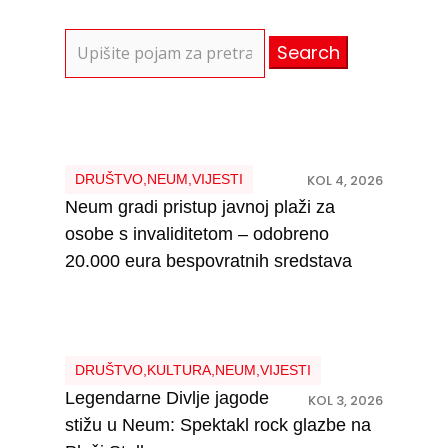
Search
for:
DRUŠTVO
,
NEUM
,
VIJESTI
KOL 4, 2026
Neum gradi pristup javnoj plaži za
osobe s invaliditetom – odobreno
20.000 eura bespovratnih sredstava
DRUŠTVO
,
KULTURA
,
NEUM
,
VIJESTI
Legendarne Divlje jagode
KOL 3, 2026
stižu u Neum: Spektakl rock glazbe na