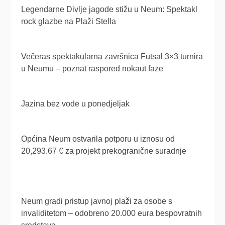
Legendarne Divlje jagode stižu u Neum: Spektakl
rock glazbe na Plaži Stella
Večeras spektakularna završnica Futsal 3×3 turnira
u Neumu – poznat raspored nokaut faze
Jazina bez vode u ponedjeljak
Općina Neum ostvarila potporu u iznosu od
20,293.67 € za projekt prekogranične suradnje
Neum gradi pristup javnoj plaži za osobe s
invaliditetom – odobreno 20.000 eura bespovratnih