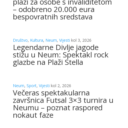
plaži za osobe s invaliditetom
– odobreno 20.000 eura
bespovratnih sredstava
Društvo
,
Kultura
,
Neum
,
Vijesti
kol 3, 2026
Legendarne Divlje jagode
stižu u Neum: Spektakl rock
glazbe na Plaži Stella
Neum
,
Sport
,
Vijesti
kol 2, 2026
Večeras spektakularna
završnica Futsal 3×3 turnira u
Neumu – poznat raspored
nokaut faze