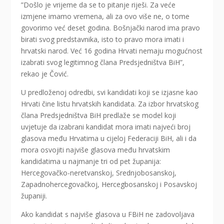
”Došlo je vrijeme da se to pitanje riješi. Za veće
izmjene imamo vremena, ali za ovo više ne, o tome
govorimo već deset godina. Bošnjački narod ima pravo
birati svog predstavnika, isto to pravo mora imati i
hrvatski narod. Već 16 godina Hrvati nemaju mogućnost
izabrati svog legitimnog člana Predsjedništva BiH”,
rekao je Čović.
U predloženoj odredbi, svi kandidati koji se izjasne kao
Hrvati čine listu hrvatskih kandidata. Za izbor hrvatskog
člana Predsjedništva BiH predlaže se model koji
uvjetuje da izabrani kandidat mora imati najveći broj
glasova među Hrvatima u cijeloj Federaciji BiH, ali i da
mora osvojiti najviše glasova među hrvatskim
kandidatima u najmanje tri od pet županija:
Hercegovačko-neretvanskoj, Srednjobosanskoj,
Zapadnohercegovačkoj, Hercegbosanskoj i Posavskoj
županiji.
Ako kandidat s najviše glasova u FBiH ne zadovoljava