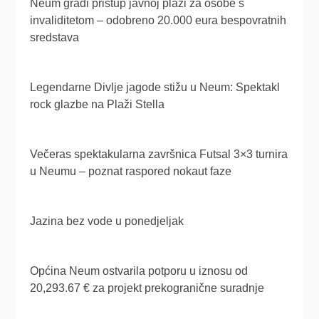
Neum gradi pristup javnoj plaži za osobe s
invaliditetom – odobreno 20.000 eura bespovratnih
sredstava
Legendarne Divlje jagode stižu u Neum: Spektakl
rock glazbe na Plaži Stella
Večeras spektakularna završnica Futsal 3×3 turnira
u Neumu – poznat raspored nokaut faze
Jazina bez vode u ponedjeljak
Općina Neum ostvarila potporu u iznosu od
20,293.67 € za projekt prekogranične suradnje