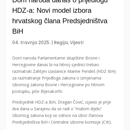
HDZ-a: Novi model izbora
hrvatskog člana Predsjedništva
BiH
04. travnja 2025.
|
Regija
,
Vijesti
Dom naroda Parlamentarne skupštine Bosne i
Hercegovine danas bi na hitnoj sjednici trebao
razmatrati Zahtjev izaslanice Marine Pendeš (HDZ BiH)
za razmatranje Prijedloga zakona o izmjenama
Izbornog zakona Bosne i Hercegovine po hitnom
postupku, piše Bljesak.info
Predsjednik HDZ-a BiH, Dragan Čović, izjavio je prije
dva dana u Sarajevu da se radi o ”malom dijelu”
Izbornog zakona koji se odnosi na izbor članova
Predsjedništva BiH i Centralne izborne komisije (CIK).