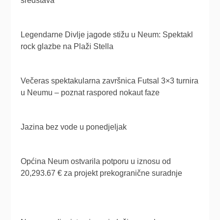
sredstava
Legendarne Divlje jagode stižu u Neum: Spektakl
rock glazbe na Plaži Stella
Večeras spektakularna završnica Futsal 3×3 turnira
u Neumu – poznat raspored nokaut faze
Jazina bez vode u ponedjeljak
Općina Neum ostvarila potporu u iznosu od
20,293.67 € za projekt prekogranične suradnje