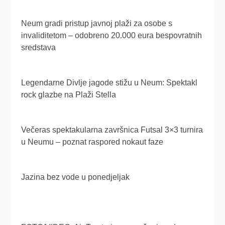
Neum gradi pristup javnoj plaži za osobe s
invaliditetom – odobreno 20.000 eura bespovratnih
sredstava
Legendarne Divlje jagode stižu u Neum: Spektakl
rock glazbe na Plaži Stella
Večeras spektakularna završnica Futsal 3×3 turnira
u Neumu – poznat raspored nokaut faze
Jazina bez vode u ponedjeljak