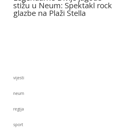
vijesti
neum
regija
sport
društvo
lifestyle
kultura