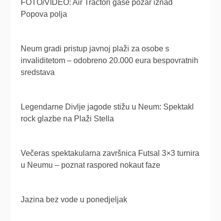
FOTO/VIDEO: Air Tractori gase požar iznad
Popova polja
Neum gradi pristup javnoj plaži za osobe s
invaliditetom – odobreno 20.000 eura bespovratnih
sredstava
Legendarne Divlje jagode stižu u Neum: Spektakl
rock glazbe na Plaži Stella
Večeras spektakularna završnica Futsal 3×3 turnira
u Neumu – poznat raspored nokaut faze
Jazina bez vode u ponedjeljak