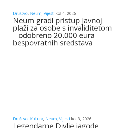
Društvo
,
Neum
,
Vijesti
kol 4, 2026
Neum gradi pristup javnoj
plaži za osobe s invaliditetom
– odobreno 20.000 eura
bespovratnih sredstava
Društvo
,
Kultura
,
Neum
,
Vijesti
kol 3, 2026
Legendarne Divlje jagode
stižu u Neum: Spektakl rock
glazbe na Plaži Stella