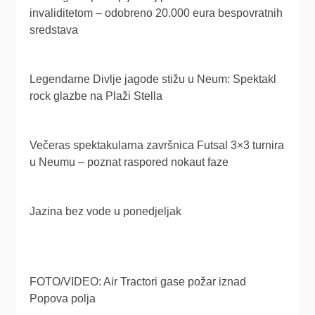
invaliditetom – odobreno 20.000 eura bespovratnih
sredstava
Legendarne Divlje jagode stižu u Neum: Spektakl
rock glazbe na Plaži Stella
Večeras spektakularna završnica Futsal 3×3 turnira
u Neumu – poznat raspored nokaut faze
Jazina bez vode u ponedjeljak
FOTO/VIDEO: Air Tractori gase požar iznad
Popova polja