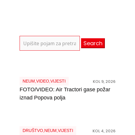
NEUM
,
VIDEO
,
VIJESTI
KOL 9, 2026
FOTO/VIDEO: Air Tractori gase požar
iznad Popova polja
DRUŠTVO
,
NEUM
,
VIJESTI
KOL 4, 2026
Neum gradi pristup javnoj plaži za
osobe s invaliditetom – odobreno
20.000 eura bespovratnih sredstava
DRUŠTVO
,
KULTURA
,
NEUM
,
VIJESTI