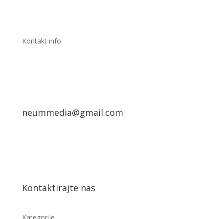
neummedia@gmail.com
Kontaktirajte nas
Kategorije
Naslovna
Vijesti
Društvo
Sport
Lifestyle
Video