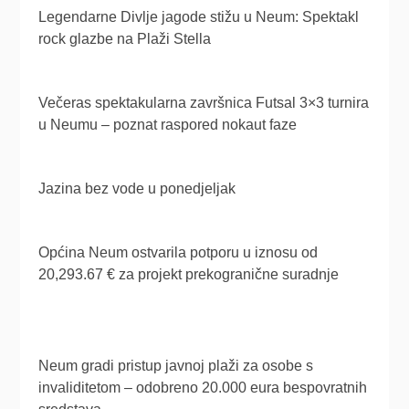
Legendarne Divlje jagode stižu u Neum: Spektakl
rock glazbe na Plaži Stella
Večeras spektakularna završnica Futsal 3×3 turnira
u Neumu – poznat raspored nokaut faze
Jazina bez vode u ponedjeljak
Općina Neum ostvarila potporu u iznosu od
20,293.67 € za projekt prekogranične suradnje
Neum gradi pristup javnoj plaži za osobe s
invaliditetom – odobreno 20.000 eura bespovratnih