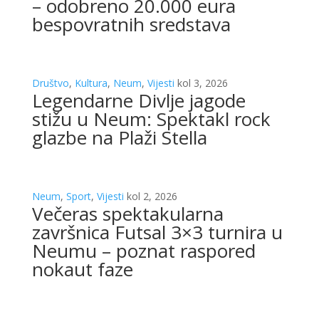
– odobreno 20.000 eura
bespovratnih sredstava
Društvo
,
Kultura
,
Neum
,
Vijesti
kol 3, 2026
Legendarne Divlje jagode
stižu u Neum: Spektakl rock
glazbe na Plaži Stella
Neum
,
Sport
,
Vijesti
kol 2, 2026
Večeras spektakularna
završnica Futsal 3×3 turnira u
Neumu – poznat raspored
nokaut faze