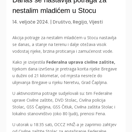
nestalim mladićem u Stocu
14. veljače 2024.
|
Društvo
,
Regija
,
Vijesti
Akcija potrage za nestalim mladićem u Stocu nastavlja
se danas, a stanje na terenu i dalje otežava visok
vodostaj rijeke, brzina proticanja i zamućenost vode.
Kako je izvijestila
Federalna uprava civilne zaštite,
tijekom dana izvršena je pretraga korita rijeke Bregave
u dužini od 21 kilometar, od mjesta nesreće do
ulijevanja Bregave u rijeku Neretvu, Grad Čapljina.
U aktivnostima potrage sudjelovali su: tim Federalne
uprave Civilne zaštite, DVD Stolac, Civilna policija
Stolac, GSS Čapljina, GSS Čitluk, Civilna zaštita Stolac i
lokalno stanovništvo (oko 80 ljudi), prenosi Fena.
U utorak u 18:35 sati, OCCZ HNŽ-a je zaprimio zahtjev
od Civilne zaštite Stolac za angažiranje Federalne