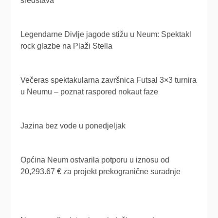
sredstava
Legendarne Divlje jagode stižu u Neum: Spektakl
rock glazbe na Plaži Stella
Večeras spektakularna završnica Futsal 3×3 turnira
u Neumu – poznat raspored nokaut faze
Jazina bez vode u ponedjeljak
Općina Neum ostvarila potporu u iznosu od
20,293.67 € za projekt prekogranične suradnje