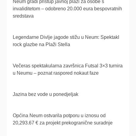
Neum gradi pristup javnoj plaži za osobe s
invaliditetom – odobreno 20.000 eura bespovratnih
sredstava
Legendarne Divlje jagode stižu u Neum: Spektakl
rock glazbe na Plaži Stella
Večeras spektakularna završnica Futsal 3×3 turnira
u Neumu – poznat raspored nokaut faze
Jazina bez vode u ponedjeljak
Općina Neum ostvarila potporu u iznosu od
20,293.67 € za projekt prekogranične suradnje