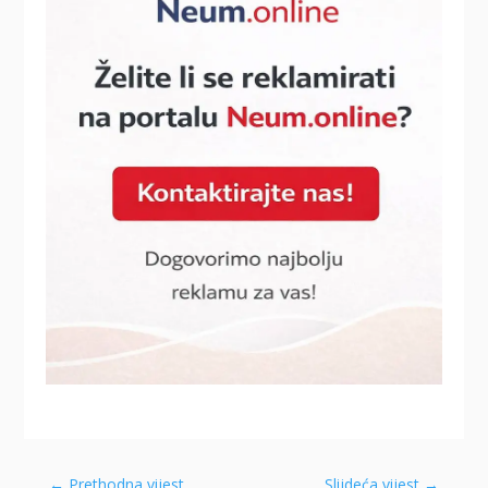
←
Prethodna vijest
Slijdeća vijest
→