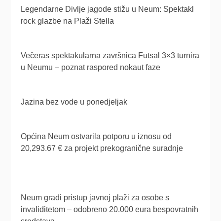
Legendarne Divlje jagode stižu u Neum: Spektakl
rock glazbe na Plaži Stella
Večeras spektakularna završnica Futsal 3×3 turnira
u Neumu – poznat raspored nokaut faze
Jazina bez vode u ponedjeljak
Općina Neum ostvarila potporu u iznosu od
20,293.67 € za projekt prekogranične suradnje
Neum gradi pristup javnoj plaži za osobe s
invaliditetom – odobreno 20.000 eura bespovratnih