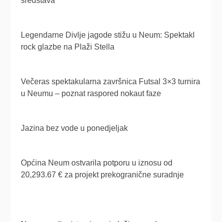
sredstava
Legendarne Divlje jagode stižu u Neum: Spektakl
rock glazbe na Plaži Stella
Večeras spektakularna završnica Futsal 3×3 turnira
u Neumu – poznat raspored nokaut faze
Jazina bez vode u ponedjeljak
Općina Neum ostvarila potporu u iznosu od
20,293.67 € za projekt prekogranične suradnje