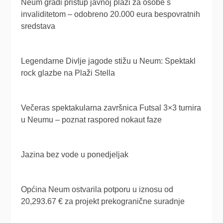
Neum gradi pristup javnoj plaži za osobe s
invaliditetom – odobreno 20.000 eura bespovratnih
sredstava
Legendarne Divlje jagode stižu u Neum: Spektakl
rock glazbe na Plaži Stella
Večeras spektakularna završnica Futsal 3×3 turnira
u Neumu – poznat raspored nokaut faze
Jazina bez vode u ponedjeljak
Općina Neum ostvarila potporu u iznosu od
20,293.67 € za projekt prekogranične suradnje