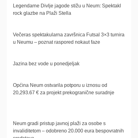
Legendarne Divlje jagode stižu u Neum: Spektakl
rock glazbe na Plaži Stella
Večeras spektakularna završnica Futsal 3×3 turnira
u Neumu – poznat raspored nokaut faze
Jazina bez vode u ponedjeljak
Općina Neum ostvarila potporu u iznosu od
20,293.67 € za projekt prekogranične suradnje
Neum gradi pristup javnoj plaži za osobe s
invaliditetom – odobreno 20.000 eura bespovratnih