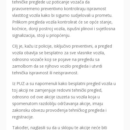
tehničke preglede uz poticanje vozača da
pravovremeno preventivno kontroliraju ispravnost
vlastitog vozila kako bi sigurno sudjelovali u prometu.
Prilikom pregleda vozila kontrolirat će se opće stanje,
kočnice, donji postroj vozila, ispušni plinovi i svjetlosna
signalizacija, stoji u priopćenju.
Cilj je, kažu iz policije, isključivo preventivni, a pregled
vozila obavlja se besplatno za sve vlasnike vozila,
odnosno vozače koji se pojave na pregledu sa
zamolbom da se njihovo vozilo pregleda i utvrdi
tehnička ispravnost ili neispravnost.
Iz PUZ-a su napomenuli kako besplatni pregled vozila u
toj akciji ne zamjenjuje redovni tehnički pregled,
odnosno od ove akcije izuzeta su vozila koja u
spomenutom razdoblju održavanja akcije, imaju
zakonsku obvezu provođenja tehničkog pregleda i
registracije.
Također, naglasili su da u sklopu te akcije neće biti