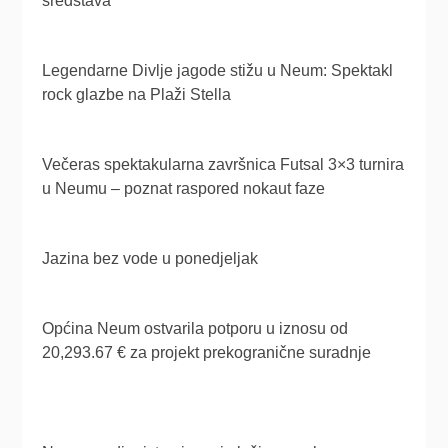
sredstava
Legendarne Divlje jagode stižu u Neum: Spektakl
rock glazbe na Plaži Stella
Večeras spektakularna završnica Futsal 3×3 turnira
u Neumu – poznat raspored nokaut faze
Jazina bez vode u ponedjeljak
Općina Neum ostvarila potporu u iznosu od
20,293.67 € za projekt prekogranične suradnje