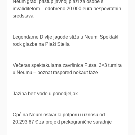
Neum gradi pristup javnoj plaži za osobe s
invaliditetom – odobreno 20.000 eura bespovratnih
sredstava
Legendarne Divlje jagode stižu u Neum: Spektakl
rock glazbe na Plaži Stella
Večeras spektakularna završnica Futsal 3×3 turnira
u Neumu – poznat raspored nokaut faze
Jazina bez vode u ponedjeljak
Općina Neum ostvarila potporu u iznosu od
20,293.67 € za projekt prekogranične suradnje