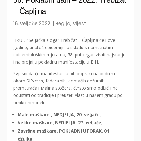
– Čapljina
16. veljače 2022.
|
Regija
,
Vijesti
HKUD ”Seljačka sloga” Trebižat – Čapljina će i ove
godine, unatoč epidemiji i u skladu s nametnutim
epidemiološkim mjerama, 58. put organizirati najstariju
i najbrojniju pokladnu manifestaciju u BiH.
Svjesni da će manifestacija biti popraćena budnim
okom SIP-ovih, federalnih, domaćih dežurnih
promatrača i Malina stožera, čvrsto smo odlučili ne
odustati od tradicije i preuzeti vlast u našem gradu po
omikronmodelu:
Male maškare , NEDJELJA, 20. veljače,
Velike maškare, NEDJELJA, 27. veljače,
Završne maškare, POKLADNI UTORAK, 01.
ožujka.