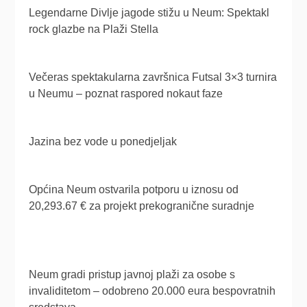
Legendarne Divlje jagode stižu u Neum: Spektakl
rock glazbe na Plaži Stella
Večeras spektakularna završnica Futsal 3×3 turnira
u Neumu – poznat raspored nokaut faze
Jazina bez vode u ponedjeljak
Općina Neum ostvarila potporu u iznosu od
20,293.67 € za projekt prekogranične suradnje
Neum gradi pristup javnoj plaži za osobe s
invaliditetom – odobreno 20.000 eura bespovratnih