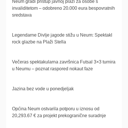
Neum gradi pristup javnoj plaži za osobe s
invaliditetom – odobreno 20.000 eura bespovratnih
sredstava
Legendarne Divlje jagode stižu u Neum: Spektakl
rock glazbe na Plaži Stella
Večeras spektakularna završnica Futsal 3×3 turnira
u Neumu – poznat raspored nokaut faze
Jazina bez vode u ponedjeljak
Općina Neum ostvarila potporu u iznosu od
20,293.67 € za projekt prekogranične suradnje