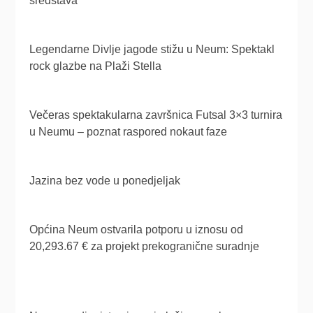
sredstava
Legendarne Divlje jagode stižu u Neum: Spektakl
rock glazbe na Plaži Stella
Večeras spektakularna završnica Futsal 3×3 turnira
u Neumu – poznat raspored nokaut faze
Jazina bez vode u ponedjeljak
Općina Neum ostvarila potporu u iznosu od
20,293.67 € za projekt prekogranične suradnje