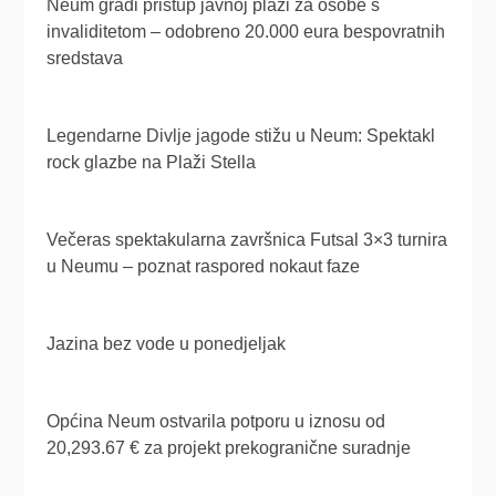
Neum gradi pristup javnoj plaži za osobe s
invaliditetom – odobreno 20.000 eura bespovratnih
sredstava
Legendarne Divlje jagode stižu u Neum: Spektakl
rock glazbe na Plaži Stella
Večeras spektakularna završnica Futsal 3×3 turnira
u Neumu – poznat raspored nokaut faze
Jazina bez vode u ponedjeljak
Općina Neum ostvarila potporu u iznosu od
20,293.67 € za projekt prekogranične suradnje