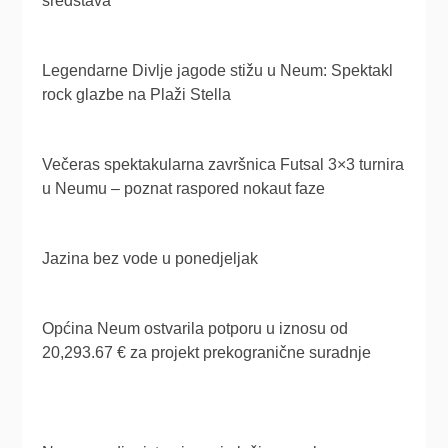
sredstava
Legendarne Divlje jagode stižu u Neum: Spektakl
rock glazbe na Plaži Stella
Večeras spektakularna završnica Futsal 3×3 turnira
u Neumu – poznat raspored nokaut faze
Jazina bez vode u ponedjeljak
Općina Neum ostvarila potporu u iznosu od
20,293.67 € za projekt prekogranične suradnje