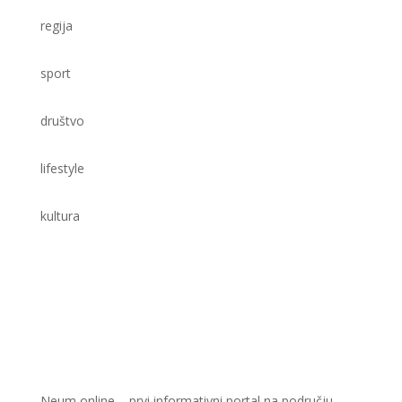
regija
sport
društvo
lifestyle
kultura
Neum online – prvi informativni portal na području