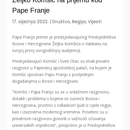
Pape Franje
17. siječnja 2022.
|
Društvo
,
Regija
,
Vijesti
Papa Franjo primio je predsjedavajućeg Predsjedništva
Bosne i Hercegovine Željka Komšića u Vatikanu na
svojoj prvoj ovogodišnjoj audijenciji.
Predsjedavajući Komšić i Sveti Otac su imali privatni
razgovor u Papinskoj apostolskoj palači, na kojem je
Komšić upoznao Papu Franju s posljednjim
događanjima u Bosni i Hercegovini.
”Komšić i Papa Franjo su se u srdačnom razgovoru,
dotakli i problema s kojima se susreće Bosna i
Hercegovina, prvotno s odlaskom ljudi iz cijele regije,
kao i izazovima modernog vremena. Posebno su u
privatnom razgovoru govorili o važnosti očuvanja
univerzalnih vrijednosti”, priopćeno je iz Predsjedništva