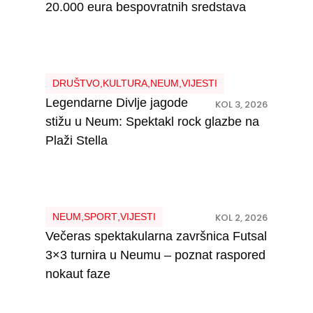
20.000 eura bespovratnih sredstava
DRUŠTVO
,
KULTURA
,
NEUM
,
VIJESTI
Legendarne Divlje jagode
KOL 3, 2026
stižu u Neum: Spektakl rock glazbe na
Plaži Stella
NEUM
,
SPORT
,
VIJESTI
KOL 2, 2026
Večeras spektakularna završnica Futsal
3×3 turnira u Neumu – poznat raspored
nokaut faze