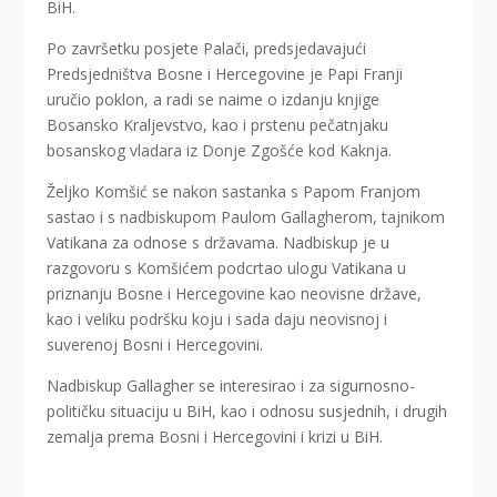
BiH.
Po završetku posjete Palači, predsjedavajući
Predsjedništva Bosne i Hercegovine je Papi Franji
uručio poklon, a radi se naime o izdanju knjige
Bosansko Kraljevstvo, kao i prstenu pečatnjaku
bosanskog vladara iz Donje Zgošće kod Kaknja.
Željko Komšić se nakon sastanka s Papom Franjom
sastao i s nadbiskupom Paulom Gallagherom, tajnikom
Vatikana za odnose s državama. Nadbiskup je u
razgovoru s Komšićem podcrtao ulogu Vatikana u
priznanju Bosne i Hercegovine kao neovisne države,
kao i veliku podršku koju i sada daju neovisnoj i
suverenoj Bosni i Hercegovini.
Nadbiskup Gallagher se interesirao i za sigurnosno-
političku situaciju u BiH, kao i odnosu susjednih, i drugih
zemalja prema Bosni i Hercegovini i krizi u BiH.