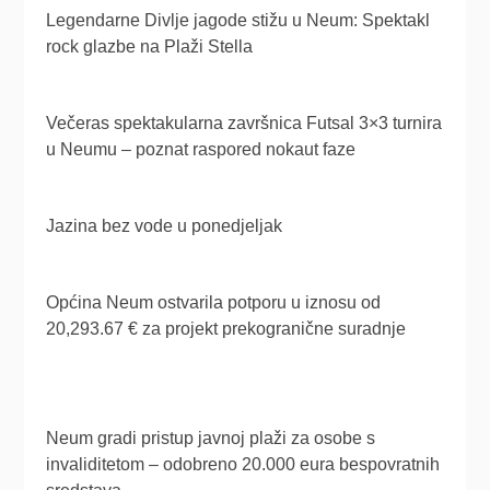
Legendarne Divlje jagode stižu u Neum: Spektakl
rock glazbe na Plaži Stella
Večeras spektakularna završnica Futsal 3×3 turnira
u Neumu – poznat raspored nokaut faze
Jazina bez vode u ponedjeljak
Općina Neum ostvarila potporu u iznosu od
20,293.67 € za projekt prekogranične suradnje
Neum gradi pristup javnoj plaži za osobe s
invaliditetom – odobreno 20.000 eura bespovratnih