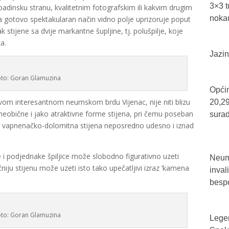
3×3 t
dinsku stranu, kvalitetnim fotografskim ili kakvim drugim
nokau
a gotovo spektakularan način vidno polje uprizoruje poput
k stijene sa dvije markantne šupljine, tj. polušpilje, koje
a.
Jazin
oto: Goran Glamuzina
Općin
a ovom interesantnom neumskom brdu Vijenac, nije niti blizu
20,29
e neobične i jako atraktivne forme stijena, pri čemu poseban
sura
a vapnenačko-dolomitna stijena neposredno udesno i iznad
e i podjednake špiljice može slobodno figurativno uzeti
Neum 
čniju stijenu može uzeti isto tako upečatljivi izraz ‘kamena
inval
bespo
oto: Goran Glamuzina
Legen