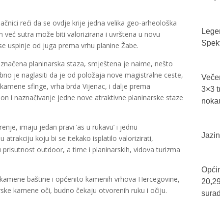
nici reći da se ovdje krije jedna velika geo-arheološka
Legen
m već sutra može biti valorizirana i uvrštena u novu
Spekt
se uspinje od juga prema vrhu planine Žabe.
označena planinarska staza, smještena je naime, nešto
bno je naglasiti da je od položaja nove magistralne ceste,
Večer
, kamene sfinge, vrha brda Vijenac, i dalje prema
3×3 t
pon i naznačivanje jedne nove atraktivne planinarske staze
nokau
arenje, imaju jedan pravi ‘as u rukavu’ i jednu
Jazin
atrakciju koju bi se itekako isplatilo valorizirati,
prisutnost outdoor, a time i planinarskih, vidova turizma
Općin
vne kamene baštine i općenito kamenih vrhova Hercegovine,
20,29
ske kamene oči, budno čekaju otvorenih ruku i očiju.
sura