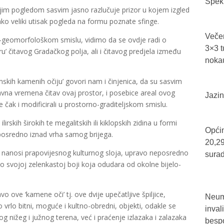
Spekt
jim pogledom sasvim jasno razlučuje prizor u kojem izgled
ko veliki utisak pogleda na formu poznate sfinge.
Večer
o-geomorfološkom smislu, vidimo da se ovdje radi o
3×3 t
aru’ čitavog Gradačkog polja, ali i čitavog predjela između
nokau
skih kamenih očiju’ govori nam i činjenica, da su sasvim
adavna vremena čitav ovaj prostor, i posebice areal ovog
Jazin
i te čak i modificirali u prostorno-graditeljskom smislu.
rskih širokih te megalitskih ili kiklopskih zidina u formi
Općin
eposredno iznad vrha samog brijega.
20,29
li nanosi prapovijesnog kulturnog sloja, upravo neposredno
sura
po svojoj zelenkastoj boji koja odudara od okolne bijelo-
 ove ‘kamene oči’ tj. ove dvije upečatljive špiljice,
Neum 
ao vrlo bitni, moguće i kultno-obredni, objekti, odakle se
inval
og nižeg i južnog terena, već i praćenje izlazaka i zalazaka
bespo