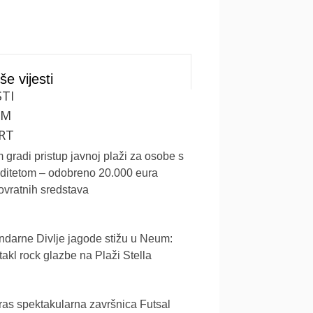
še vijesti
STI
UM
RT
gradi pristup javnoj plaži za osobe s
iditetom – odobreno 20.000 eura
vratnih sredstava
darne Divlje jagode stižu u Neum:
akl rock glazbe na Plaži Stella
as spektakularna završnica Futsal