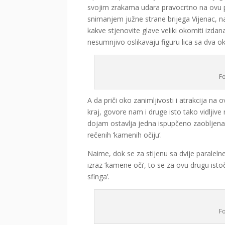
svojim zrakama udara pravocrtno na ovu pa
snimanjem južne strane brijega Vijenac, n
kakve stjenovite glave veliki okomiti izdana
nesumnjivo oslikavaju figuru lica sa dva ok
F
A da priči oko zanimljivosti i atrakcija n
kraj, govore nam i druge isto tako vidljiv
dojam ostavlja jedna ispupčeno zaobljen
rečenih ‘kamenih očiju’.
Naime, dok se za stijenu sa dvije paraleln
izraz ‘kamene oči’, to se za ovu drugu isto
sfinga’.
F