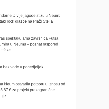
darne Divlje jagode stižu u Neum:
akl rock glazbe na Plaži Stella
as spektakularna završnica Futsal
urnira u Neumu – poznat raspored
t faze
a bez vode u ponedjeljak
a Neum ostvarila potporu u iznosu od
3.67 € za projekt prekogranične
dnje