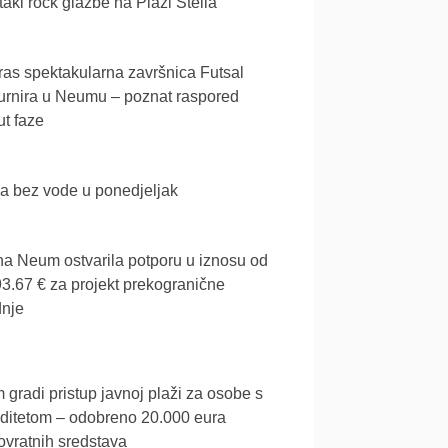
akl rock glazbe na Plaži Stella
as spektakularna završnica Futsal
urnira u Neumu – poznat raspored
t faze
a bez vode u ponedjeljak
a Neum ostvarila potporu u iznosu od
3.67 € za projekt prekogranične
dnje
gradi pristup javnoj plaži za osobe s
iditetom – odobreno 20.000 eura
vratnih sredstava