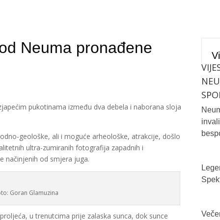
kod Neuma pronađene
Vi
VIJE
NE
SPO
m zjapećim pukotinama između dva debela i naborana sloja
Neum 
inval
bespo
rodno-geološke, ali i moguće arheološke, atrakcije, došlo
itetnih ultra-zumiranih fotografija zapadnih i
e načinjenih od smjera juga.
Legen
Spekt
oto: Goran Glamuzina
Večer
 proljeća, u trenutcima prije zalaska sunca, dok sunce