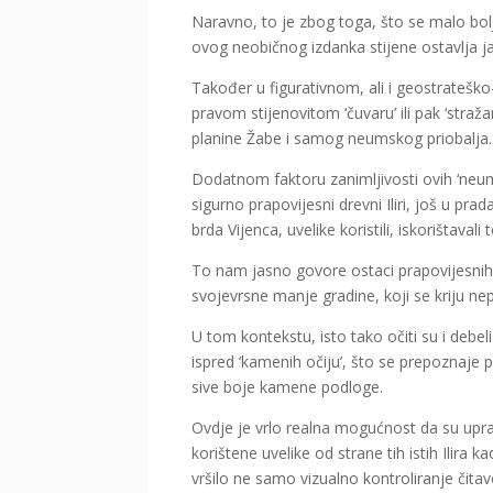
Naravno, to je zbog toga, što se malo bol
ovog neobičnog izdanka stijene ostavlja ja
Također u figurativnom, ali i geostratešk
pravom stijenovitom ‘čuvaru’ ili pak ‘straž
planine Žabe i samog neumskog priobalja.
Dodatnom faktoru zanimljivosti ovih ‘neum
sigurno prapovijesni drevni Iliri, još u pr
brda Vijenca, uvelike koristili, iskorištaval
To nam jasno govore ostaci prapovijesnih ili
svojevrsne manje gradine, koji se kriju n
U tom kontekstu, isto tako očiti su i debe
ispred ‘kamenih očiju’, što se prepoznaje 
sive boje kamene podloge.
Ovdje je vrlo realna mogućnost da su upravo
korištene uvelike od strane tih istih Ilira k
vršilo ne samo vizualno kontroliranje čitav