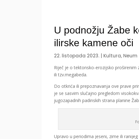
U podnožju Žabe 
ilirske kamene oči
22. listopada 2023.
|
Kultura
,
Neum
Riječ je o tektonsko-erozijsko prošireni
ili tzv.megabeda.
Do otkrića ili prepoznavanja ove prave pri
je se sasvim slučajno pregledom visokokval
jugozapadnih padinskih strana planine Žab
F
Upravo u periodima jeseni, zime ili ranijeg