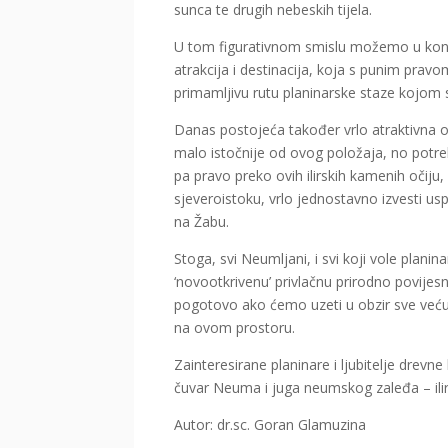
sunca te drugih nebeskih tijela.
U tom figurativnom smislu možemo u konač
atrakcija i destinacija, koja s punim pravo
primamljivu rutu planinarske staze kojom 
Danas postojeća također vrlo atraktivna 
malo istočnije od ovog položaja, no potre
pa pravo preko ovih ilirskih kamenih očiju
sjeveroistoku, vrlo jednostavno izvesti us
na Žabu.
Stoga, svi Neumljani, i svi koji vole planin
‘novootkrivenu’ privlačnu prirodno povijesnu 
pogotovo ako ćemo uzeti u obzir sve veću 
na ovom prostoru.
Zainteresirane planinare i ljubitelje dre
čuvar Neuma i juga neumskog zaleđa – ilir
Autor: dr.sc. Goran Glamuzina