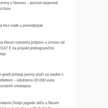
urnira u Neumu – poznat raspored
t faze
a bez vode u ponedjeljak
a Neum ostvarila potporu u iznosu od
3.67 € za projekt prekogranične
dnje
gradi pristup javnoj plaži za osobe s
iditetom – odobreno 20.000 eura
vratnih sredstava
darne Divlje jagode stižu u Neum: