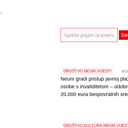
×
Search
for:
DRUŠTVO
,
NEUM
,
VIJESTI
KOL
Neum gradi pristup javnoj pla
osobe s invaliditetom – odob
20.000 eura bespovratnih sr
DRUŠTVO
,
KULTURA
,
NEUM
,
VIJES