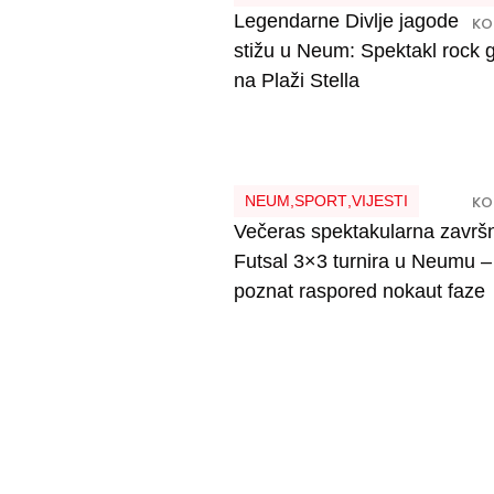
Legendarne Divlje jagode
KO
stižu u Neum: Spektakl rock 
na Plaži Stella
NEUM
,
SPORT
,
VIJESTI
KO
Večeras spektakularna završ
Futsal 3×3 turnira u Neumu –
poznat raspored nokaut faze