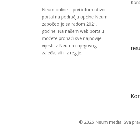
Kont
Neum online – prvi informativni
portal na području općine Neum,
započeo je sa radom 2021.
godine. Na našem web portalu
možete pronaći sve najnovije
vijesti iz Neuma i njegovog
ne
zaleđa, ali i iz regije.
Kon
© 2026 Neum media. Sva prav