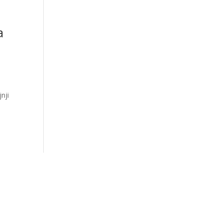
a
nji