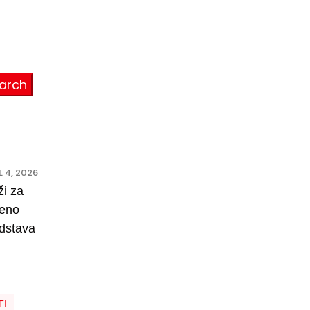
 4, 2026
ži za
reno
edstava
TI